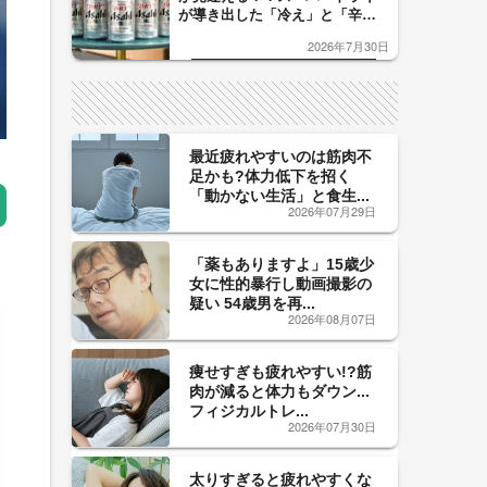
が導き出した「冷え」と「辛
口」のおいしい関係 青く変化
2026年7月30日
した「辛口カーブ」が飲み頃の
サイン！
最近疲れやすいのは筋肉不
足かも?体力低下を招く
「動かない生活」と食生...
2026年07月29日
「薬もありますよ」15歳少
女に性的暴行し動画撮影の
疑い 54歳男を再...
2026年08月07日
痩せすぎも疲れやすい!?筋
肉が減ると体力もダウン...
フィジカルトレ...
2026年07月30日
太りすぎると疲れやすくな