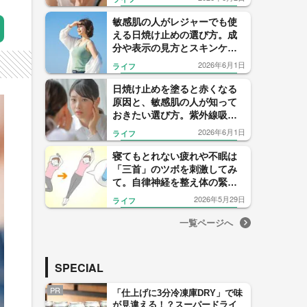
敏感肌の人がレジャーでも使
える日焼け止めの選び方。成
分や表示の見方とスキンケア
でできる対策を紹介
2026年6月1日
ライフ
日焼け止めを塗ると赤くなる
原因と、敏感肌の人が知って
おきたい選び方。紫外線吸収
剤不使用だけが正解じゃない
2026年6月1日
ライフ
寝てもとれない疲れや不眠は
「三首」のツボを刺激してみ
て。自律神経を整え体の緊張
をオフにする手の伸ばし方
2026年5月29日
ライフ
一覧ページへ
SPECIAL
PR
「仕上げに3分冷凍庫DRY」で味
が見違える！？スーパードライ