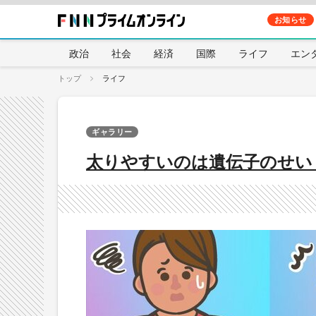
お知らせ
政治
社会
経済
国際
ライフ
エン
トップ
ライフ
ギャラリー
太りやすいのは遺伝子のせい