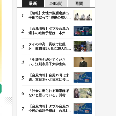
最新
24時間
週間
【速報】女性の脳腫瘍摘出
手術で誤って“腫瘍の無い部
位”を摘出 脳…
【台風情報】ダブル台風の
週末の進路予想は 本州は
土曜晴れも日曜は…
タイの中高一貫校で銃乱
射 教職員5人死亡20人以上
けが 容疑者の14歳…
「生涯考え続けてくださ
い」江別市男子大学生集団
暴行死 主犯格・当…
【台風情報】台風15号は来
週、東日本や北日本に接近
か お盆期間中の…
「社会に出られる確率ほぼ
ないと思っている」川村葉
音被告に無期懲役…
【台風情報】ダブル台風の
今後の進路予想は 台風13
号は9日（日）午後…