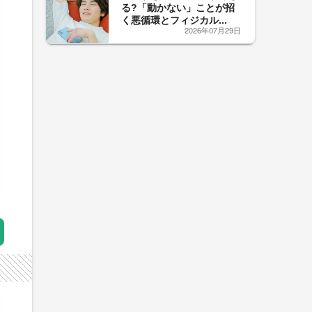
る?「動かない」ことが招
く悪循環とフィジカル...
2026年07月29日