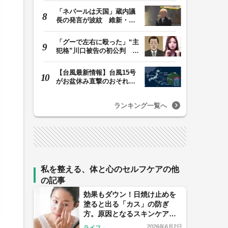
「ネパールは天国」蔵内議
長の発言が波紋 維新・吉
村代表「福岡県議…
「グーで左右に殴った」“主
犯格”川口被告の初公判 共
犯の女が証言…
【台風最新情報】台風15号
がお盆休み直撃のおそれ
列島に台風が接近…
ランキング一覧へ
私を整える、体と心のセルフケアの他
の記事
効果もダウン！日焼け止めを
塗ると出る「カス」の防ぎ
方。原因となるスキンケアの
組み合わせと対策を解説
2026年6月2日
ライフ