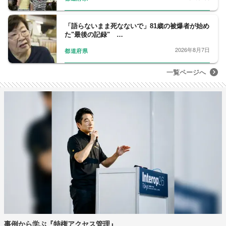
「語らないまま死なないで」81歳の被爆者が始め
た"最後の記録" …
2026年8月7日
都道府県
一覧ページへ
事例から学ぶ『特権アクセス管理』