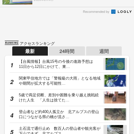
Recommended by
アクセスランキング
最新
24時間
週間
【台風情報】台風15号の今後の進路予想は
11日から12日にかけて、東…
関東甲信地方では「警報級の大雨」となる地域
や期間が拡大する可能性…
5歳で両足切断、差別や困難を乗り越え挑戦続
けた人生 「人生は捨てた…
登山者など約400人孤立か 北アルプスの登山
口につながる県の橋が流さ…
土石流で通行止め 数百人の登山者や観光客が
下山できず 北アルプス…