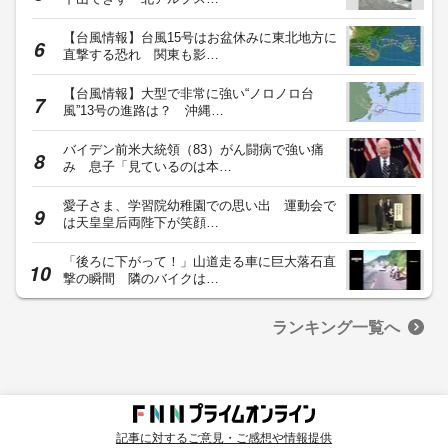
【台風情報】台風15号はお盆休みに東北地方に
直撃する恐れ 関東も影…
【台風情報】大型で非常に強い“ノロノロ台
風”13号の進路は？ 沖縄…
バイデン前米大統領（83）がん闘病で強い痛
み 息子「見ているのは本…
愛子さま、学習院幼稚園での思い出 運動会で
は天皇皇后両陛下が笑顔…
「後ろに下がって！」山道走る車に巨大落石直
撃の瞬間 隣のバイクは…
ランキング一覧へ
記事に対するご意見・ご感想や情報提供