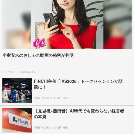
小室安未のおしゃれ動画の秘密が判明
PR(アドビ｜CanCam.jp)
FINCHI主催「IVS2026」トークセッションが話
題に！
PR(FINCHI on GOETHE)
【見城徹×藤田晋】AI時代でも変わらない経営者
の本質
PR(FINCHI on GOETHE)