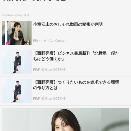
PR(KeeperSecurity)
小室安未のおしゃれ動画の秘密が判明
PR(アドビ｜CanCam.jp)
【西野亮廣】ビジネス書最新刊『北極星 僕た
ちはどう働くか』
PR(FINCHI on GOETHE)
【西野亮廣】つくりたいものを追求できる環境
の作り方とは
PR(FINCHI on GOETHE)