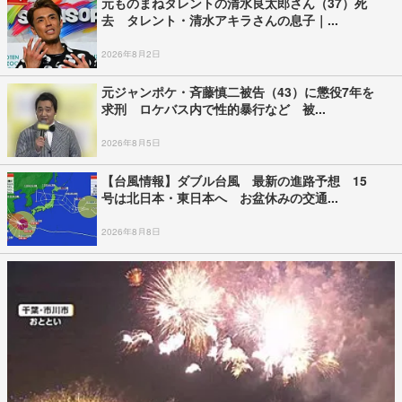
元ものまねタレントの清水良太郎さん（37）死
去 タレント・清水アキラさんの息子｜...
2026年8月2日
元ジャンポケ・斉藤慎二被告（43）に懲役7年を
求刑 ロケバス内で性的暴行など 被...
2026年8月5日
【台風情報】ダブル台風 最新の進路予想 15
号は北日本・東日本へ お盆休みの交通...
2026年8月8日