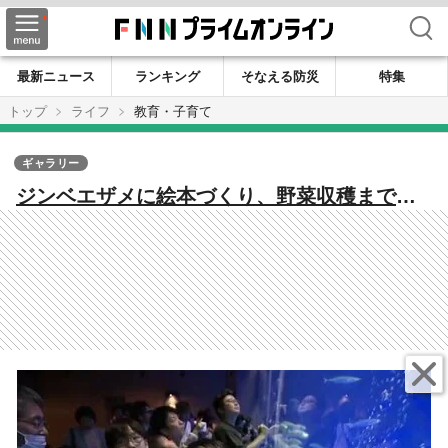
検索
最新ニュース
ランキング
そなえる防災
特集
トップ
ライフ
教育・子育て
ギャラリー
ジンベエザメに絵本づくり、野菜収穫まで
子どもが夢中になったGW鹿児島の体験スポッ
ト3選