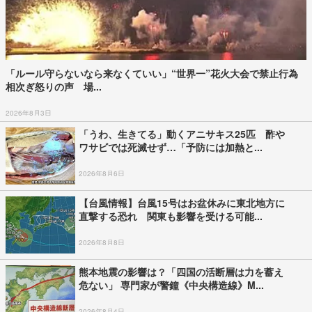
「ルール守らないなら来なくていい」“世界一”花火大会で禁止行為
相次ぎ怒りの声 場...
2026年8月3日
「うわ、生きてる」動くアニサキス25匹 酢や
ワサビでは死滅せず…「予防には加熱と...
2026年8月6日
【台風情報】台風15号はお盆休みに東北地方に
直撃する恐れ 関東も影響を受ける可能...
2026年8月8日
熊本地震の影響は？「四国の活断層は力を蓄え
危ない」 専門家が警鐘《中央構造線》M...
2026年8月4日