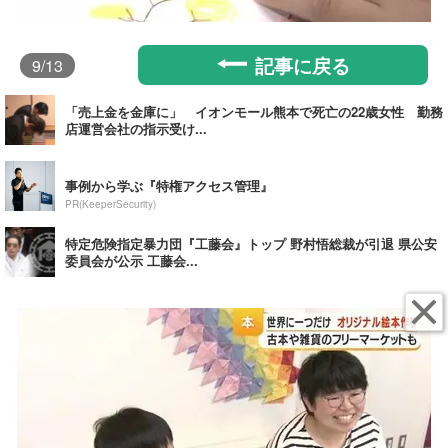
記事に戻る
9
/13
「売上金を金庫に」 イオンモール熊本で死亡の22歳女性 勤務
店運営会社の指示受け...
事例から学ぶ『特権アクセス管理』
PR(KeeperSecurity)
特定危険指定暴力団『工藤会』トップ 野村悟総裁が引退 県公安
委員会が公示 工藤会...