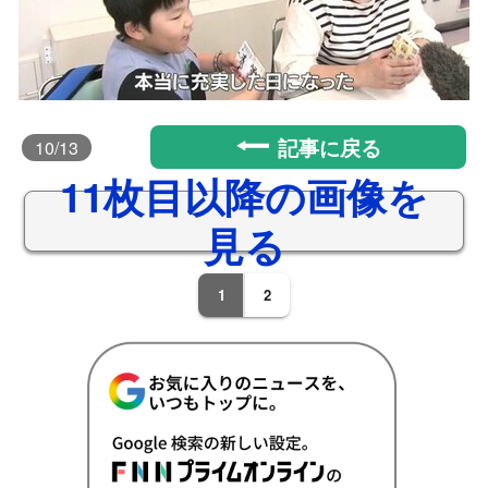
記事に戻る
10
/13
11枚目以降の画像を
見る
1
2