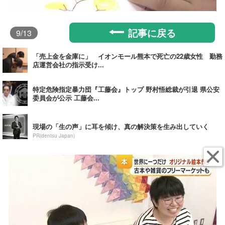
記事に戻る
9
/13
「売上金を金庫に」 イオンモール熊本で死亡の22歳女性 勤務
店運営会社の指示受け...
特定危険指定暴力団『工藤会』トップ 野村悟総裁が引退 県公安
委員会が公示 工藤会...
現場の「生の声」に耳を傾け、真の解決策を生み出していく
PR(dentsu Japan)