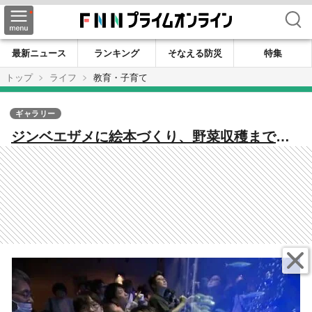
検索
最新ニュース
ランキング
そなえる防災
特集
トップ
ライフ
教育・子育て
ギャラリー
ジンベエザメに絵本づくり、野菜収穫まで
子どもが夢中になったGW鹿児島の体験スポッ
ト3選