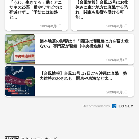
「うわ、生きてる」動くアニ
【台風情報】台風15号はお盆
サキス25匹 酢やワサビでは
休みに東北地方に直撃する恐
死滅せず…「予防には加熱
れ 関東も影響を受ける可
と...
能...
2026年8月6日
2026年8月8日
熊本地震の影響は？「四国の活断層は力を蓄え危
ない」 専門家が警鐘《中央構造線》M...
2026年8月4日
【台風情報】台風13号は7日ごろ沖縄に直撃 勢
力維持のおそれも 関東や東海など太...
2026年8月3日
Recommended by
アクセスランキング