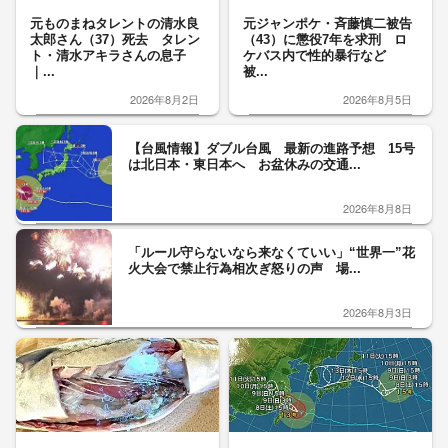
元ものまねタレントの清水良
元ジャンポケ・斉藤慎二被告
太郎さん（37）死去 タレン
（43）に懲役7年を求刑 ロ
ト・清水アキラさんの息子
ケバス内で性的暴行など
｜...
被...
2026年8月2日
2026年8月5日
【台風情報】ダブル台風 最新の進路予想 15号
は北日本・東日本へ お盆休みの交通...
2026年8月8日
「ルール守らないなら来なくていい」“世界一”花
火大会で禁止行為相次ぎ怒りの声 場...
2026年8月3日