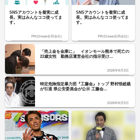
SNSアカウントを着実に成
SNSアカウントを着実に成
長。実はみんなココ使ってま
長。実はみんなココ使ってま
す。
す。
PR(Dreaw合同会社)
PR(Dreaw合同会社)
「売上金を金庫に」 イオンモール熊本で死亡の
22歳女性 勤務店運営会社の指示受け...
2026年8月3日
特定危険指定暴力団『工藤会』トップ 野村悟総裁
が引退 県公安委員会が公示 工藤会...
2026年8月5日