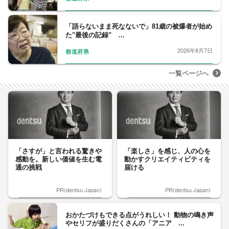
「語らないまま死なないで」81歳の被爆者が始め
た"最後の記録" …
2026年8月7日
都道府県
一覧ページへ
「さすが」と言われる驚きや
「楽しさ」を感じ、人の心を
感動を。新しい価値を生む電
動かすクリエイティビティを
通の挑戦
届ける
PR(dentsu Japan)
PR(dentsu Japan)
おかたづけもできる点がうれしい！ 動物の鳴き声
やセリフが盛りだくさんの「アニア ...