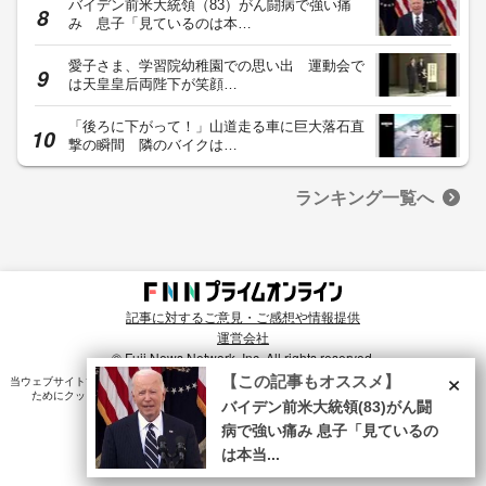
バイデン前米大統領（83）がん闘病で強い痛
み 息子「見ているのは本…
愛子さま、学習院幼稚園での思い出 運動会で
は天皇皇后両陛下が笑顔…
「後ろに下がって！」山道走る車に巨大落石直
撃の瞬間 隣のバイクは…
ランキング一覧へ
記事に対するご意見・ご感想や情報提供
運営会社
© Fuji News Network, Inc. All rights reserved.
×
【この記事もオススメ】
当ウェブサイトでは、ユーザのニーズ・興味・関⼼に合致したコンテンツや広告配信を提供する
ためにクッキーを使⽤しています。詳細は、
プライバシーポリシー
をご確認ください。
バイデン前米大統領(83)がん闘
病で強い痛み 息子「見ているの
は本当...