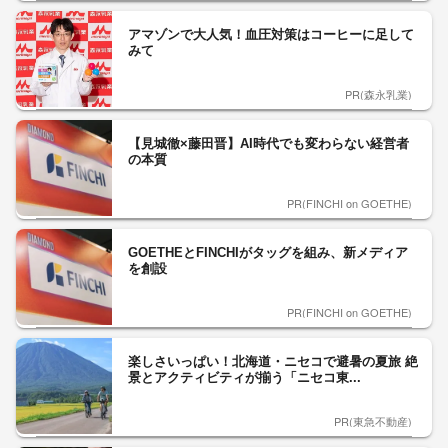
アマゾンで大人気！血圧対策はコーヒーに足して
みて
PR(森永乳業)
【見城徹×藤田晋】AI時代でも変わらない経営者
の本質
PR(FINCHI on GOETHE)
GOETHEとFINCHIがタッグを組み、新メディア
を創設
PR(FINCHI on GOETHE)
楽しさいっぱい！北海道・ニセコで避暑の夏旅 絶
景とアクティビティが揃う「ニセコ東...
PR(東急不動産)