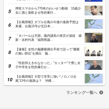
押収スマホから770本のわいせつ動画 15歳少
女に酒と薬飲ませ性的暴行…
【台風情報】ダブル台風の今後の進路予想は
来週、台風15号が北日本…
「ネパールは天国」蔵内議長の発言が波紋 維
新・吉村代表「福岡県議…
【速報】女性の脳腫瘍摘出手術で誤って“腫瘍
の無い部位”を摘出 脳…
「性欲抑えきれなかった」“カッター”で脅し女
子中学生を性的暴行か…
【台風情報】大型で非常に強い“ノロノロ台
風”13号の進路は？ 沖縄…
ランキング一覧へ