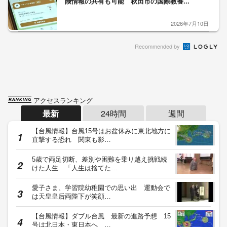
険情報の共有も可能 秋田市の国際教養...
2026年7月10日
Recommended by
アクセスランキング
最新
24時間
週間
【台風情報】台風15号はお盆休みに東北地方に
直撃する恐れ 関東も影…
5歳で両足切断、差別や困難を乗り越え挑戦続
けた人生 「人生は捨てた…
愛子さま、学習院幼稚園での思い出 運動会で
は天皇皇后両陛下が笑顔…
【台風情報】ダブル台風 最新の進路予想 15
号は北日本・東日本へ …