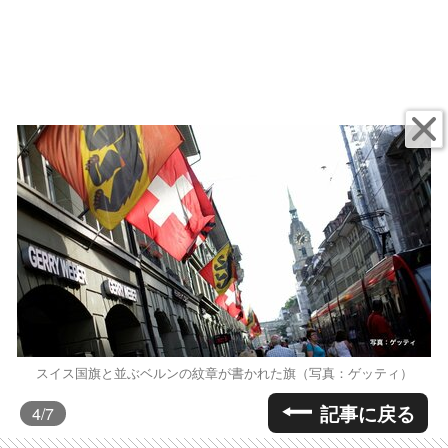
スイス国旗と並ぶベルンの紋章が書かれた旗（写真：ゲッティ）
記事に戻る
4
/7