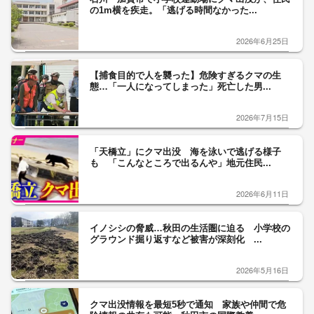
の1m横を疾走。「逃げる時間なかった...
2026年6月25日
【捕食目的で人を襲った】危険すぎるクマの生
態…「一人になってしまった」死亡した男...
2026年7月15日
「天橋立」にクマ出没 海を泳いで逃げる様子
も 「こんなところで出るんや」地元住民...
2026年6月11日
イノシシの脅威…秋田の生活圏に迫る 小学校の
グラウンド掘り返すなど被害が深刻化 ...
2026年5月16日
クマ出没情報を最短5秒で通知 家族や仲間で危