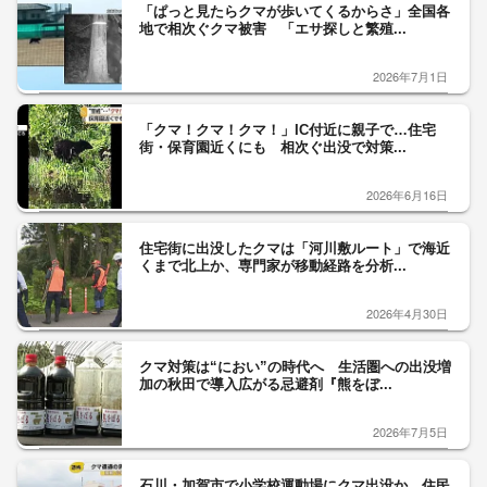
「ぱっと見たらクマが歩いてくるからさ」全国各
地で相次ぐクマ被害 「エサ探しと繁殖...
2026年7月1日
「クマ！クマ！クマ！」IC付近に親子で…住宅
街・保育園近くにも 相次ぐ出没で対策...
2026年6月16日
住宅街に出没したクマは「河川敷ルート」で海近
くまで北上か、専門家が移動経路を分析...
2026年4月30日
クマ対策は“におい”の時代へ 生活圏への出没増
加の秋田で導入広がる忌避剤『熊をぼ...
2026年7月5日
石川・加賀市で小学校運動場にクマ出没か、住民