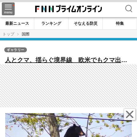
検索
最新ニュース
ランキング
そなえる防災
特集
トップ
国際
ギャラリー
人とクマ、揺らぐ境界線 欧米でもクマ出没
増加 理念としての「共生」と「現実の安全
確保」に隔たり