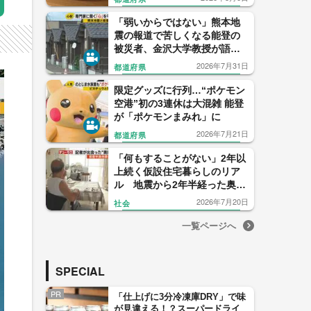
「弱いからではない」熊本地
震の報道で苦しくなる能登の
被災者、金沢大学教授が語る
「脳の正常な働き」
2026年7月31日
都道府県
限定グッズに行列…“ポケモン
空港”初の3連休は大混雑 能登
が「ポケモンまみれ」に
2026年7月21日
都道府県
「何もすることがない」2年以
上続く仮設住宅暮らしのリア
ル 地震から2年半経った奥能
登の人々を記者が取材
2026年7月20日
社会
一覧ページへ
SPECIAL
PR
「仕上げに3分冷凍庫DRY」で味
が見違える！？スーパードライ