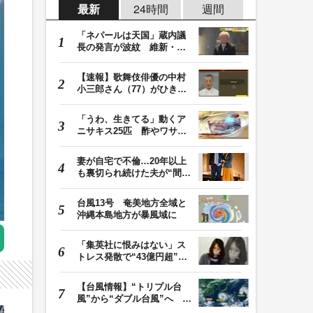
最新
24時間
週間
「ネパールは天国」蔵内議
長の発言が波紋 維新・吉
村代表「福岡県議…
【速報】歌舞伎俳優の中村
小三郎さん（77）がひき逃
げ疑いで書類送検…
「うわ、生きてる」動くア
ニサキス25匹 酢やワサビ
では死滅せず…「…
妻が自宅で不倫…20年以上
も裏切られ続けた夫が“間
男”に請求した慰…
台風13号 奄美地方全域と
沖縄本島地方が暴風域に
「集英社に恨みはない」ス
トレス発散で“43億円超”の
ジャンプグッズ…
【台風情報】“トリプル台
風”から“ダブル台風”へ 13
号、15号とも…