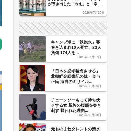
が導き出した「冷え」と「辛
口」のおいしい関係 青く変化
2026年7月30日
した「辛口カーブ」が飲み頃の
サイン！
キャンプ場に「鉄砲水」客
巻き込まれ10人死亡、23人
負傷 174人を...
2026年07月27日
「日本を必ず後悔させる」
北朝鮮金総書記の妹・金与
正氏 海自のミサイル...
2026年08月05日
チェーンソーもって待ち伏
せする女 親族の腹部を突き
刺す 襲われた理由...
2026年08月03日
元ものまねタレントの清水