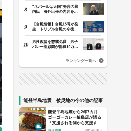
“ネパールは天国”発言の蔵
内氏 海外出張の内容を説
明「心の豊かさ…
【台風情報】台風15号が発
生 トリプル台風の今後の
進路予想は 台風1…
男性教諭を懲戒免職 男子
バレー部顧問が部費14万円
余を私的流用…旅…
ランキング一覧へ
能登半島地震 被災地の今の他の記事
能登半島地震から2年7カ月
ゴーゴーカレー輪島店が語る
「支援される側から支援する
側へ」
2026年8月6日
都道府県