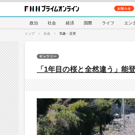
お知らせ
政治
社会
経済
国際
ライフ
エン
トップ
社会
気象・災害
ギャラリー
「1年目の桜と全然違う」能