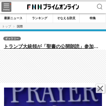
検索
最新ニュース
ランキング
そなえる防災
特集
トップ
国際
ギャラリー
トランプ大統領が「聖書の公開朗読」参加
へ ローマ教皇との対立から一転 “現代版・
カノッサの屈辱”か