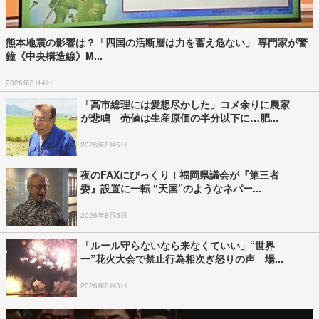
熊本地震の影響は？「四国の活断層は力を蓄え危ない」 専門家が警
鐘《中央構造線》M...
2026年8月4日
「高市総理には愛想尽かした」コメ余りに農家
が悲鳴 売値は生産原価の半分以下に…肥...
2026年8月5日
夜のFAXにびっくり！福岡県議会が『第三者
委』設置に一転 ‟天国”のようなネパー...
2026年8月5日
「ルール守らないなら来なくていい」“世界
一”花火大会で禁止行為相次ぎ怒りの声 場...
2026年8月3日