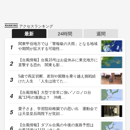
アクセスランキング
最新
24時間
週間
関東甲信地方では「警報級の大雨」となる地域
や期間が拡大する可能性…
【台風情報】台風15号はお盆休みに東北地方に
直撃する恐れ 関東も影…
5歳で両足切断、差別や困難を乗り越え挑戦続
けた人生 「人生は捨てた…
【台風情報】大型で非常に強い“ノロノロ台
風”13号の進路は？ 沖縄…
愛子さま、学習院幼稚園での思い出 運動会で
は天皇皇后両陛下が笑顔…
【台風情報】ダブル台風の今後の進路予想は
台風15号は11日（火）午…