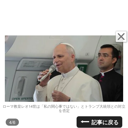
ローマ教皇レオ14世は「私の関心事ではない」とトランプ大統領との対立
を否定
記事に戻る
4
/6