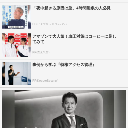
「夜中起きる原因は脳」4時間睡眠の人必見
PR(ビタブリッドジャパン)
アマゾンで大人気！血圧対策はコーヒーに足し
てみて
PR(森永乳業)
事例から学ぶ『特権アクセス管理』
PR(KeeperSecurity)