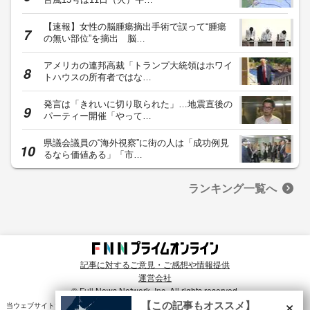
【速報】女性の脳腫瘍摘出手術で誤って“腫瘍
の無い部位”を摘出 脳…
アメリカの連邦高裁「トランプ大統領はホワイ
トハウスの所有者ではな…
発言は「きれいに切り取られた」…地震直後の
パーティー開催「やって…
県議会議員の“海外視察”に街の人は「成功例見
るなら価値ある」「市…
ランキング一覧へ
記事に対するご意見・ご感想や情報提供
運営会社
© Fuji News Network, Inc. All rights reserved.
×
【この記事もオススメ】
当ウェブサイトでは、ユーザのニーズ・興味・関⼼に合致したコンテンツや広告配信を提供する