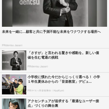
未来を一緒に…顧客と共に予測不能な未来をワクワクする場所へ
PR(dentsu Japan)
「さすが」と言われる驚きや感動を。新しい価
値を生む電通の挑戦
PR(dentsu Japan)
小学校に慣れた今だからじっくり選べる！ 小学
１年生夏休みからの「音楽教室」デビュ...
PR(ヤマハ音楽振興会｜HugKum)
アクセンチュアが追求する「最適なユーザー接
点」づくりの舞台裏