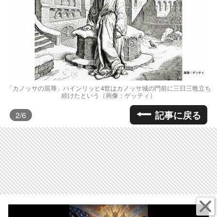
「カノッサの屈辱」ハインリッヒ4世はカノッサ城の門前に三日三晩立ち
続けたという（画像：ゲッティ）
記事に戻る
2
/6