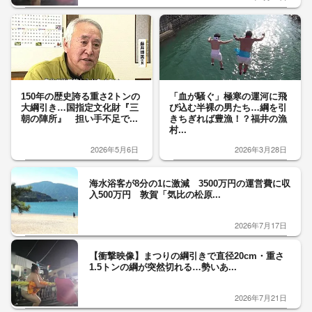
150年の歴史誇る重さ2トンの
「血が騒ぐ」極寒の運河に飛
大綱引き…国指定文化財『三
び込む半裸の男たち…綱を引
朝の陣所』 担い手不足で...
きちぎれば豊漁！？福井の漁
村...
2026年5月6日
2026年3月28日
海水浴客が8分の1に激減 3500万円の運営費に収
入500万円 敦賀「気比の松原...
2026年7月17日
【衝撃映像】まつりの綱引きで直径20cm・重さ
1.5トンの綱が突然切れる…勢いあ...
2026年7月21日