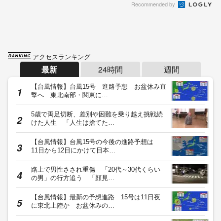
Recommended by
アクセスランキング
最新
24時間
週間
【台風情報】台風15号 進路予想 お盆休み直
撃へ 東北南部・関東に…
5歳で両足切断、差別や困難を乗り越え挑戦続
けた人生 「人生は捨てた…
【台風情報】台風15号の今後の進路予想は
11日から12日にかけて日本…
路上で男性さされ重傷 「20代～30代くらい
の男」の行方追う 「顔見…
【台風情報】最新の予想進路 15号は11日夜
に東北上陸か お盆休みの…