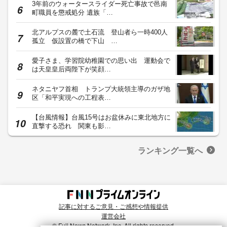
3年前のウォータースライダー死亡事故で邑南
町職員を懲戒処分 遺族「…
北アルプスの麓で土石流 登山者ら一時400人
孤立 仮設置の橋で下山 …
愛子さま、学習院幼稚園での思い出 運動会で
は天皇皇后両陛下が笑顔…
ネタニヤフ首相 トランプ大統領主導のガザ地
区「和平実現への工程表…
【台風情報】台風15号はお盆休みに東北地方に
直撃する恐れ 関東も影…
ランキング一覧へ
記事に対するご意見・ご感想や情報提供
運営会社
© Fuji News Network, Inc. All rights reserved.