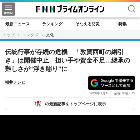
検索
最新ニュース
ランキング
そなえる防災
特集
トップ
エンタメ
文化
伝統行事が存続の危機 「敦賀西町の綱引
き」は開催中止 担い手や資金不足…継承の
難しさが“浮き彫り”に
福井テレビ
2026年1月16日 金曜 午後7:15
の最新記事をトップページに表示