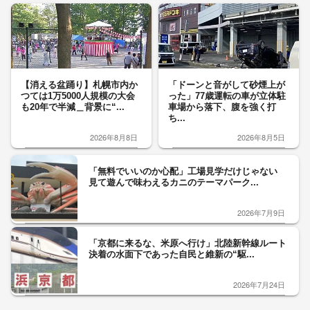
【消える盆踊り】札幌市内か
「ドーンと音がして砂煙上が
つては1万5000人規模の大会
った」77歳運転の車が立体駐
も20年で半減＿背景に“...
車場から落下、腹を強く打
ち...
2026年8月8日
2026年8月5日
「無料でいいのか心配」工場見学だけじゃない
見て遊んで味わえるカニのテーマパーク...
2026年7月9日
「京都に来るな、米原へ行け」北陸新幹線ルート
決着の水面下であった自民と維新の“駆...
2026年7月24日