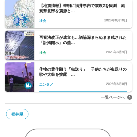
【地震情報】未明に福井県内で震度2を観測 滋
賀県北部を震源と…
2026年8月10日
社会
再審法改正が成立も…議論深まらぬまま残された
「証拠開示」の壁…
2026年8月9日
社会
作物の豊作願う「虫送り」 子供たちが虫送りの
歌や太鼓を披露 …
2026年8月9日
エンタメ
一覧ページへ
福井県