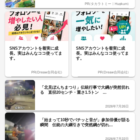
PR(タカラトミー｜Hugkum)
SNSアカウントを着実に成
SNSアカウントを着実に成
長。実はみんなココ使ってま
長。実はみんなココ使ってま
す。
す。
PR(Dreaw合同会社)
PR(Dreaw合同会社)
「北見ぼんちまつり」伝統行事で大綱が突然切れ
る 直径20センチ・重さ1.5トン ...
2026年7月26日
「始まって10秒でバチッと音が」参加俳優が語る
瞬間 伝統の大綱引きで突然綱が切れ...
2026年7月22日