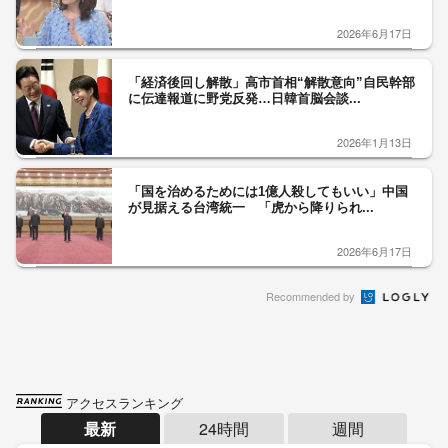
2026年6月17日
「経済後回し解散」高市首相“解散意向”自民幹部
に伝達報道に野党反発…日韓首脳会談...
2026年1月13日
「国を治めるためには1億人殺してもいい」中国
が見据える台湾統一 「虎から降りられ...
2026年6月17日
Recommended by
アクセスランキング
最新
24時間
週間