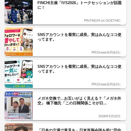
FINCHI主催「IVS2026」トークセッションが話題
に！
PR(FINCHI on GOETHE)
SNSアカウントを着実に成長。実はみんなココ使
ってます。
PR(Dreaw合同会社)
SNSアカウントを着実に成長。実はみんなココ使
ってます。
PR(Dreaw合同会社)
メガネ交換で…お互いがよく見える？「メガネ外
交」 橋下徹氏「この日韓関係こそが日...
2026年5月22日
「日本の立場で意見を」日米首脳会談を前に田中