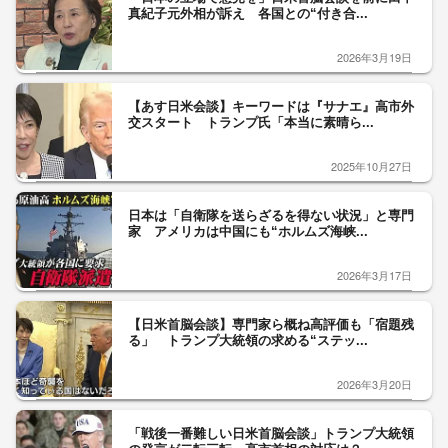
真紀子元外相が訴え 各国との“付き合...
2026年3月19日
【あす日米会談】キーワードは『サナエ』高市外
交スタート トランプ氏「本当に素晴ら...
2025年10月27日
日本は「自衛隊を送らざるを得ない状況」と専門
家 アメリカは中国にも“ホルムズ海峡...
2026年3月17日
【日米首脳会談】専門家ら概ね高評価も「宿題残
る」 トランプ大統領の求める“ステッ...
2026年3月20日
「戦後一番難しい日米首脳会談」トランプ大統領