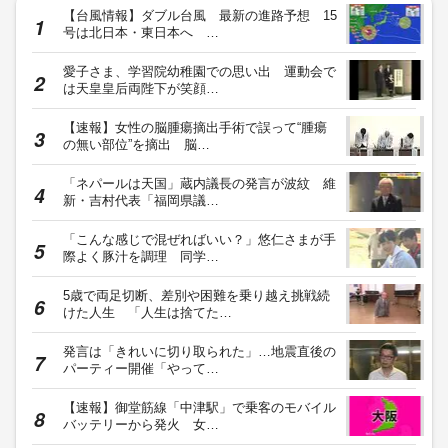
【台風情報】ダブル台風 最新の進路予想 15
号は北日本・東日本へ …
愛子さま、学習院幼稚園での思い出 運動会で
は天皇皇后両陛下が笑顔…
【速報】女性の脳腫瘍摘出手術で誤って“腫瘍
の無い部位”を摘出 脳…
「ネパールは天国」蔵内議長の発言が波紋 維
新・吉村代表「福岡県議…
「こんな感じで混ぜればいい？」悠仁さまが手
際よく豚汁を調理 同学…
5歳で両足切断、差別や困難を乗り越え挑戦続
けた人生 「人生は捨てた…
発言は「きれいに切り取られた」…地震直後の
パーティー開催「やって…
【速報】御堂筋線「中津駅」で乗客のモバイル
バッテリーから発火 女…