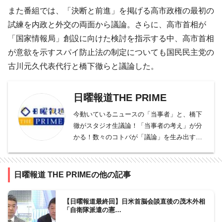
また番組では、「決断と前進」を掲げる高市政権の最初の
試練を内政と外交の両面から議論。さらに、高市首相が
「国家情報局」創設に向けた検討を指示する中、高市首相
が意欲を示すスパイ防止法の制定についても国民民主党の
古川元久代表代行と橋下徹らと議論した。
日曜報道THE PRIME
今動いているニュースの「当事者」と、橋下
徹がスタジオ生議論！「当事者の考え」が分
かる！数々のコトバが「議論」を生み出す！
特に「医療」「経済」「外交・安全保障」を
番組「主要3テーマ」に据え、当事者との
「議論」を通じて、日本の今を変えていく。
日曜報道 THE PRIMEの他の記事
フジテレビ報道局が制作する日曜朝のニュー
ス番組。毎週・日曜日あさ7時30分より放送
【日曜報道最終回】日米首脳会談直後の茂木外相
中。今動いているニュースの「当事者」と、
「自衛隊派遣の憲…
橋下徹がスタジオ生議論。