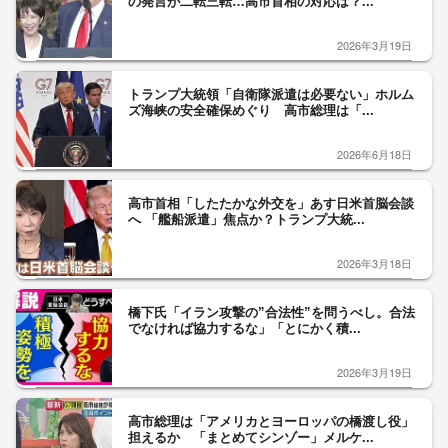
の発言が二転三転…高市首相の対応は？...
2026年3月19日
トランプ大統領「自衛隊派遣は必要ない」ホルム
ズ海峡の安全確保めぐり 高市総理は「...
2026年6月18日
高市首相「したたかな外交を」あす日米首脳会談
へ 「艦船派遣」焦点か？トランプ大統...
2026年3月18日
橋下氏「イラン攻撃の”合法性”を問うべし。合法
でなければ協力するな」「とにかく積...
2026年3月19日
高市総理は「アメリカとヨーロッパの橋渡し役」
担えるか 「まとめてシンゾー」メルケ...