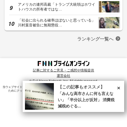
アメリカの連邦高裁「トランプ大統領はホワイ
トハウスの所有者ではな…
「社会に出られる確率ほぼないと思っている」
川村葉音被告に無期懲役…
ランキング一覧へ
記事に対するご意見・ご感想や情報提供
運営会社
© Fuji News Network, Inc. All rights reserved.
×
【この記事もオススメ】
当ウェブサイトでは、ユーザのニーズ・興味・関⼼に合致したコンテンツや広告配信を提供する
ためにクッキーを使⽤しています。詳細は、
プライバシーポリシー
をご確認ください。
「みんな高市さんに何も言えな
い」「半分以上が反対」 消費税
減税めぐる...