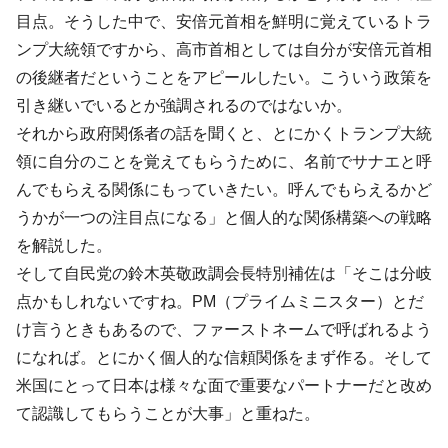
目点。そうした中で、安倍元首相を鮮明に覚えているトラ
ンプ大統領ですから、高市首相としては自分が安倍元首相
の後継者だということをアピールしたい。こういう政策を
引き継いでいるとか強調されるのではないか。
それから政府関係者の話を聞くと、とにかくトランプ大統
領に自分のことを覚えてもらうために、名前でサナエと呼
んでもらえる関係にもっていきたい。呼んでもらえるかど
うかが一つの注目点になる」と個人的な関係構築への戦略
を解説した。
そして自民党の鈴木英敬政調会長特別補佐は「そこは分岐
点かもしれないですね。PM（プライムミニスター）とだ
け言うときもあるので、ファーストネームで呼ばれるよう
になれば。とにかく個人的な信頼関係をまず作る。そして
米国にとって日本は様々な面で重要なパートナーだと改め
て認識してもらうことが大事」と重ねた。