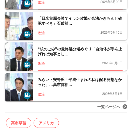
2026年3月22日
政治
「日米首脳会談でイラン攻撃が合法かきちんと確
認すべき」石破前…
2026年3月15日
政治
“核のごみ”の最終処分場めぐり「自治体が手を上
げれば知事とし…
2026年3月8日
政治
みらい・安野氏「平成生まれの私は配る発想なか
った」…高市首相…
2026年3月1日
政治
一覧ページへ
高市早苗
アメリカ