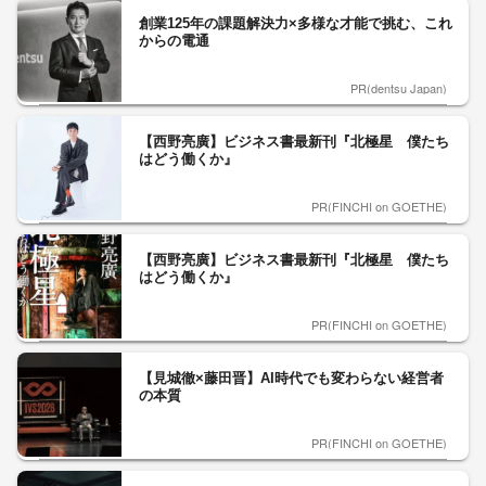
創業125年の課題解決力×多様な才能で挑む、これ
からの電通
PR(dentsu Japan)
【西野亮廣】ビジネス書最新刊『北極星 僕たち
はどう働くか』
PR(FINCHI on GOETHE)
【西野亮廣】ビジネス書最新刊『北極星 僕たち
はどう働くか』
PR(FINCHI on GOETHE)
【見城徹×藤田晋】AI時代でも変わらない経営者
の本質
PR(FINCHI on GOETHE)