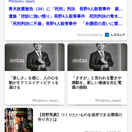
ーへ
PR(dentsu Japan)
青木政憲被告（34）に「死刑」判決 長野4人殺害事件 裁判
所は「完全な責任能力」...
遺族「控訴に強い憤り」長野4人殺害事件 死刑判決の青木政
憲被告「弁護団の思いに賛...
「死刑判決に不服」長野4人殺害事件 「弁護団の思いに賛
同」青木政憲被告が控訴 当...
Recommended by
「楽しさ」を感じ、人の心を
「さすが」と言われる驚きや
動かすクリエイティビティを
感動を。新しい価値を生む電
届ける
通の挑戦
PR(dentsu Japan)
PR(dentsu Japan)
【西野亮廣】つくりたいものを追求できる環境の
作り方とは