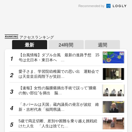
Recommended by
アクセスランキング
最新
24時間
週間
【台風情報】ダブル台風 最新の進路予想 15
号は北日本・東日本へ …
愛子さま、学習院幼稚園での思い出 運動会で
は天皇皇后両陛下が笑顔…
【速報】女性の脳腫瘍摘出手術で誤って“腫瘍
の無い部位”を摘出 脳…
「ネパールは天国」蔵内議長の発言が波紋 維
新・吉村代表「福岡県議…
5歳で両足切断、差別や困難を乗り越え挑戦続
けた人生 「人生は捨てた…