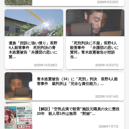
2026年5月25日
遺族「控訴に強い憤り」長野
「死刑判決に不服」長野4人
4人殺害事件 死刑判決の青
殺害事件 「弁護団の思いに
木政憲被告「弁護団の思いに
賛同」青木政憲被告が控訴
賛...
当...
2025年10月28日
2025年10月27日
青木政憲被告（34）に「死刑」判決 長野4人殺
害事件 裁判所は「完全な責任能力」...
2025年10月14日
【解説】“空気点滴で殺害”施設元職員の女に懲役
20年 殺人罪1件は無罪 “黙秘”...
2026年7月7日