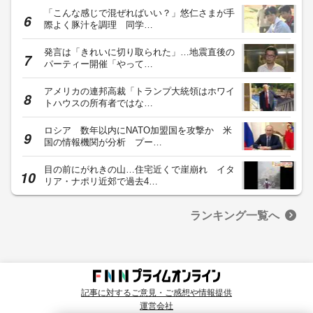
「こんな感じで混ぜればいい？」悠仁さまが手
際よく豚汁を調理 同学…
発言は「きれいに切り取られた」…地震直後の
パーティー開催「やって…
アメリカの連邦高裁「トランプ大統領はホワイ
トハウスの所有者ではな…
ロシア 数年以内にNATO加盟国を攻撃か 米
国の情報機関が分析 プー…
目の前にがれきの山…住宅近くで崖崩れ イタ
リア・ナポリ近郊で過去4…
ランキング一覧へ
記事に対するご意見・ご感想や情報提供
運営会社