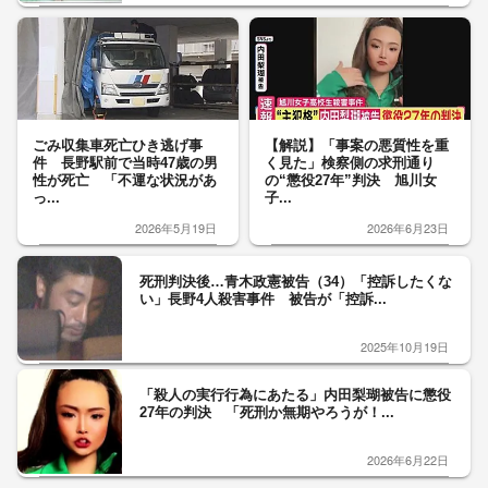
ごみ収集車死亡ひき逃げ事
【解説】「事案の悪質性を重
件 長野駅前で当時47歳の男
く見た」検察側の求刑通り
性が死亡 「不運な状況があ
の“懲役27年”判決 旭川女
っ...
子...
2026年5月19日
2026年6月23日
死刑判決後…青木政憲被告（34）「控訴したくな
い」長野4人殺害事件 被告が「控訴...
2025年10月19日
「殺人の実行行為にあたる」内田梨瑚被告に懲役
27年の判決 「死刑か無期やろうが！...
2026年6月22日