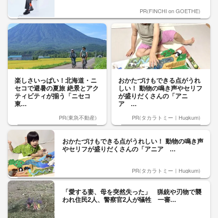
PR(FINCHI on GOETHE)
楽しさいっぱい！北海道・ニ
おかたづけもできる点がうれ
セコで避暑の夏旅 絶景とアク
しい！ 動物の鳴き声やセリフ
ティビティが揃う「ニセコ
が盛りだくさんの「アニ
東...
ア ...
PR(東急不動産)
PR(タカラトミー｜Hugkum)
おかたづけもできる点がうれしい！ 動物の鳴き声
やセリフが盛りだくさんの「アニア ...
PR(タカラトミー｜Hugkum)
「愛する妻、母を突然失った」 猟銃や刃物で襲
われ住民2人、警察官2人が犠牲 一審...