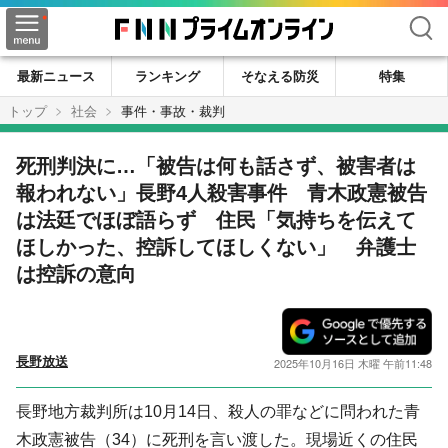
検索
最新ニュース
ランキング
そなえる防災
特集
トップ
社会
事件・事故・裁判
死刑判決に…「被告は何も話さず、被害者は
報われない」長野4人殺害事件 青木政憲被告
は法廷でほぼ語らず 住民「気持ちを伝えて
ほしかった、控訴してほしくない」 弁護士
は控訴の意向
長野放送
2025年10月16日 木曜 午前11:48
長野地方裁判所は10月14日、殺人の罪などに問われた青
木政憲被告（34）に死刑を言い渡した。現場近くの住民