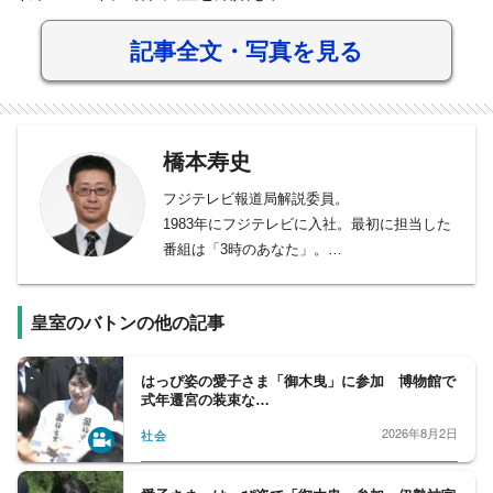
記事全文・写真を見る
橋本寿史
フジテレビ報道局解説委員。
1983年にフジテレビに入社。最初に担当した
番組は「3時のあなた」。
1999年に宮内庁担当となり、上皇ご夫妻（当
時の天皇皇后両陛下）のオランダご訪問、
皇室のバトンの他の記事
香淳皇后崩御、敬宮愛子さまご誕生などを取
材。
はっぴ姿の愛子さま「御木曳」に参加 博物館で
式年遷宮の装束な…
2026年8月2日
社会