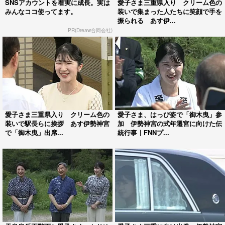
SNSアカウントを着実に成長。実は
愛子さま三重県入り クリーム色の
みんなココ使ってます。
装いで集まった人たちに笑顔で手を
振られる あす伊...
PR(Dreaw合同会社)
愛子さま三重県入り クリーム色の
愛子さま、はっぴ姿で「御木曳」参
装いで駅長らに挨拶 あす伊勢神宮
加 伊勢神宮の式年遷宮に向けた伝
で「御木曳」出席...
統行事｜FNNプ...