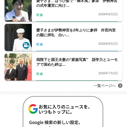
愛子さま、はっぴ姿で「御木曳」参加 伊勢神宮
の式年遷宮に向け…
2026年8月2日
社会
愛子さまが伊勢神宮を2年ぶりに参拝 外宮内宮
の順に拝礼 白い…
2026年8月2日
社会
両陛下と国王夫妻の“家族写真” 語学力とユーモ
アで深めた絆は…
2026年7月2日
社会
一覧ページへ