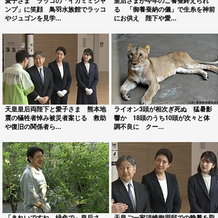
愛子さま ラッコの「イカミミジャ
皇后さまが今年のご養蚕終えられ
ンプ」に笑顔 鳥羽水族館でラッコ
る 「御養蚕納の儀」で生糸を神前
やジュゴンを見学...
にお供え 陛下や愛...
天皇皇后両陛下と愛子さま 熊本地
ライオン3頭が相次ぎ死ぬ 猛暑影
震の犠牲者悼み被災者案じる 救助
響か 18頭のうち10頭が次々と体
や復旧の関係者ら...
調不良に クー...
「きれいですね、緑色で」皇后さ
天皇ご一家須崎御用邸での静養を取