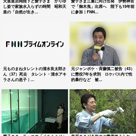
天皇皇后両陛下と愛子さま かりゆ
愛子さま三重に向け出発 伊勢神宮
し姿で家族水入らずの時間 昭和天
で「御木曳」出席へ 陛下も19年前
皇の「自然が生き...
に参加｜FNN...
元ものまねタレントの清水良太郎さ
元ジャンポケ・斉藤慎二被告（43）
ん（37）死去 タレント・清水アキ
に懲役7年を求刑 ロケバス内で性
ラさんの息子｜...
的暴行など 被...