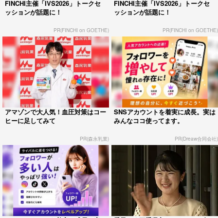
FINCHI主催「IVS2026」トークセ
FINCHI主催「IVS2026」トークセ
ッションが話題に！
ッションが話題に！
PR(FINCHI on GOETHE)
PR(FINCHI on GOETHE)
アマゾンで大人気！血圧対策はコー
SNSアカウントを着実に成長。実は
ヒーに足してみて
みんなココ使ってます。
PR(森永乳業)
PR(Dreaw合同会社)