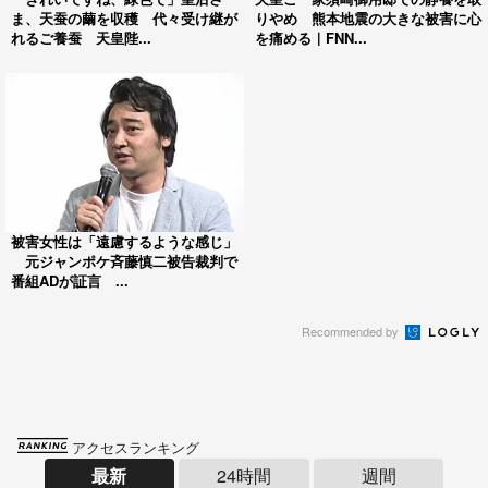
ま、天蚕の繭を収穫 代々受け継が
りやめ 熊本地震の大きな被害に心
れるご養蚕 天皇陛...
を痛める｜FNN...
被害女性は「遠慮するような感じ」
元ジャンポケ斉藤慎二被告裁判で
番組ADが証言 ...
Recommended by
アクセスランキング
最新
24時間
週間