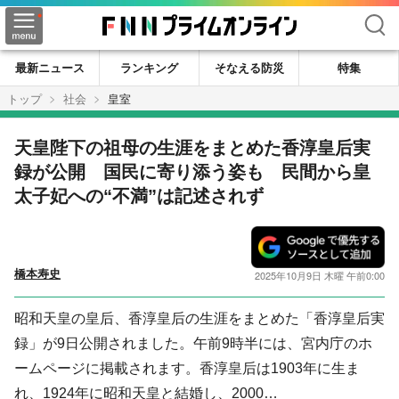
検索
最新ニュース
ランキング
そなえる防災
特集
トップ
社会
皇室
天皇陛下の祖母の生涯をまとめた香淳皇后実
録が公開 国民に寄り添う姿も 民間から皇
太子妃への“不満”は記述されず
橋本寿史
2025年10月9日 木曜 午前0:00
昭和天皇の皇后、香淳皇后の生涯をまとめた「香淳皇后実
録」が9日公開されました。午前9時半には、宮内庁のホ
ームページに掲載されます。香淳皇后は1903年に生ま
れ、1924年に昭和天皇と結婚し、2000…