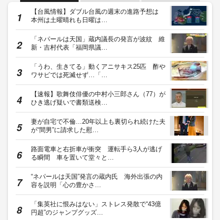
【台風情報】ダブル台風の週末の進路予想は
本州は土曜晴れも日曜は…
「ネパールは天国」蔵内議長の発言が波紋 維
新・吉村代表「福岡県議…
「うわ、生きてる」動くアニサキス25匹 酢や
ワサビでは死滅せず…「…
【速報】歌舞伎俳優の中村小三郎さん（77）が
ひき逃げ疑いで書類送検…
妻が自宅で不倫…20年以上も裏切られ続けた夫
が“間男”に請求した慰…
路面電車と右折車が衝突 運転手ら3人が逃げ
る瞬間 車を置いて堂々と…
“ネパールは天国”発言の蔵内氏 海外出張の内
容を説明「心の豊かさ…
「集英社に恨みはない」ストレス発散で“43億
円超”のジャンプグッズ…