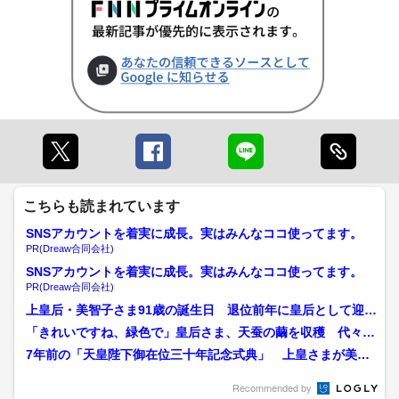
こちらも読まれています
SNSアカウントを着実に成長。実はみんなココ使ってます。
PR(Dreaw合同会社)
SNSアカウントを着実に成長。実はみんなココ使ってます。
PR(Dreaw合同会社)
上皇后・美智子さま91歳の誕生日 退位前年に皇后として迎え
る最後の誕生日に美智子...
「きれいですね、緑色で」皇后さま、天蚕の繭を収穫 代々受
け継がれるご養蚕 天皇陛...
7年前の「天皇陛下御在位三十年記念式典」 上皇さまが美智
子さまの和歌を引用し語ら...
Recommended by