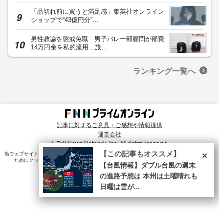
「品切れ前に買うと満足感」集英社オンライン
ショップで“43億円分”…
男性教諭を懲戒免職 男子バレー部顧問が部費
14万円余を私的流用…旅…
ランキング一覧へ
記事に対するご意見・ご感想や情報提供
運営会社
© Fuji News Network, Inc. All rights reserved.
×
【この記事もオススメ】
当ウェブサイトでは、ユーザのニーズ・興味・関⼼に合致したコンテンツや広告配信を提供する
ためにクッキーを使⽤しています。詳細は、
プライバシーポリシー
をご確認ください。
【台風情報】ダブル台風の週末
の進路予想は 本州は土曜晴れも
日曜は雲が...