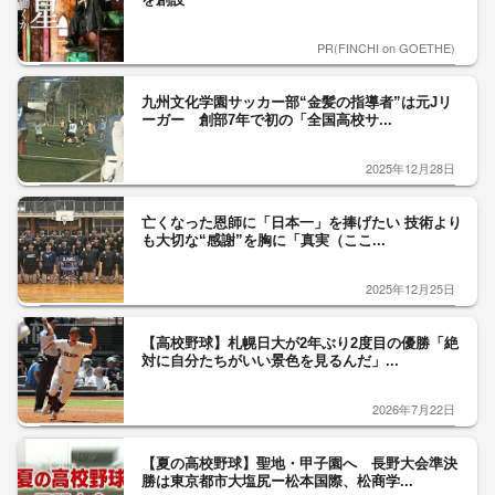
PR(FINCHI on GOETHE)
九州文化学園サッカー部“金髪の指導者”は元Jリ
ーガー 創部7年で初の「全国高校サ...
2025年12月28日
亡くなった恩師に「日本一」を捧げたい 技術より
も大切な“感謝”を胸に「真実（ここ...
2025年12月25日
【高校野球】札幌日大が2年ぶり2度目の優勝「絶
対に自分たちがいい景色を見るんだ」...
2026年7月22日
【夏の高校野球】聖地・甲子園へ 長野大会準決
勝は東京都市大塩尻ー松本国際、松商学...