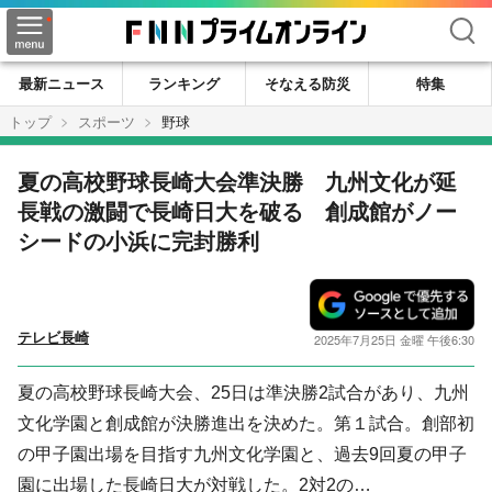
検索
最新ニュース
ランキング
そなえる防災
特集
トップ
スポーツ
野球
夏の高校野球長崎大会準決勝 九州文化が延
長戦の激闘で長崎日大を破る 創成館がノー
シードの小浜に完封勝利
テレビ長崎
2025年7月25日 金曜 午後6:30
夏の高校野球長崎大会、25日は準決勝2試合があり、九州
文化学園と創成館が決勝進出を決めた。第１試合。創部初
の甲子園出場を目指す九州文化学園と、過去9回夏の甲子
園に出場した長崎日大が対戦した。2対2の…