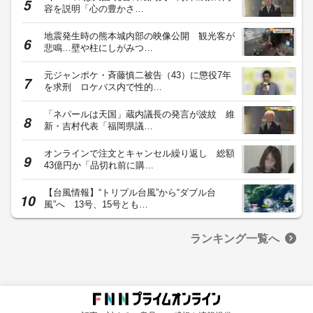
容を説明「心の豊かさ…
地震発生時の熊本城内部の映像公開 観光客が
悲鳴…壁や柱にしがみつ…
元ジャンポケ・斉藤慎二被告（43）に懲役7年
を求刑 ロケバス内で性的…
「ネパールは天国」蔵内議長の発言が波紋 維
新・吉村代表「福岡県議…
オンラインで注文とキャンセル繰り返し 総額
43億円か「品切れ前に購…
【台風情報】“トリプル台風”から“ダブル台
風”へ 13号、15号とも…
ランキング一覧へ