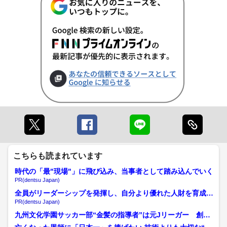
こちらも読まれています
時代の「最"現場"」に飛び込み、当事者として踏み込んでいく
PR(dentsu Japan)
全員がリーダーシップを発揮し、自分より優れた人財を育成す
る
PR(dentsu Japan)
九州文化学園サッカー部“金髪の指導者”は元Jリーガー 創部7
年で初の「全国高校サ...