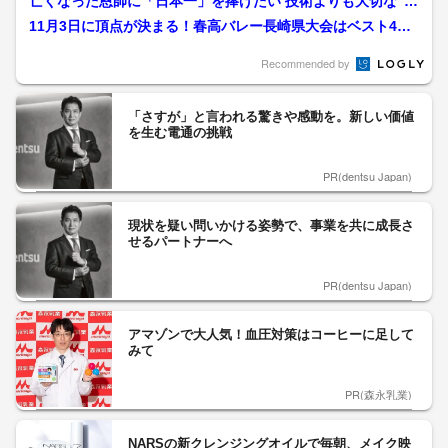
亡くなった恩師に「日本一」を捧げたい 技術よりも大切な“感
謝”を胸に「真実（ここ...
11月3日に頂点が決まる！春高バレー長崎県大会はベスト4出
揃う 男子は大村工業、...
Recommended by
「さすが」と言われる驚きや感動を。新しい価値
を生む電通の挑戦
PR(dentsu Japan)
現状を疑い問いかける姿勢で、事業を共に成長さ
せるパートナーへ
PR(dentsu Japan)
アマゾンで大人気！血圧対策はコーヒーに足して
みて
PR(森永乳業)
NARSの新クレンジングオイルで毎朝、メイク映