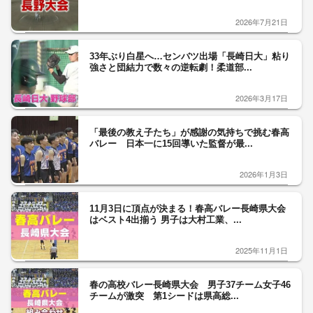
2026年7月21日
33年ぶり白星へ…センバツ出場「長崎日大」粘り
強さと団結力で数々の逆転劇！柔道部...
2026年3月17日
「最後の教え子たち」が感謝の気持ちで挑む春高
バレー 日本一に15回導いた監督が最...
2026年1月3日
11月3日に頂点が決まる！春高バレー長崎県大会
はベスト4出揃う 男子は大村工業、...
2025年11月1日
春の高校バレー長崎県大会 男子37チーム女子46
チームが激突 第1シードは県高総...