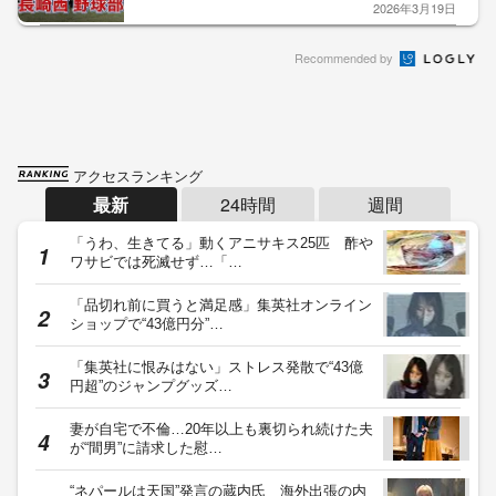
2026年3月19日
Recommended by
アクセスランキング
最新
24時間
週間
「うわ、生きてる」動くアニサキス25匹 酢や
ワサビでは死滅せず…「…
「品切れ前に買うと満足感」集英社オンライン
ショップで“43億円分”…
「集英社に恨みはない」ストレス発散で“43億
円超”のジャンプグッズ…
妻が自宅で不倫…20年以上も裏切られ続けた夫
が“間男”に請求した慰…
“ネパールは天国”発言の蔵内氏 海外出張の内