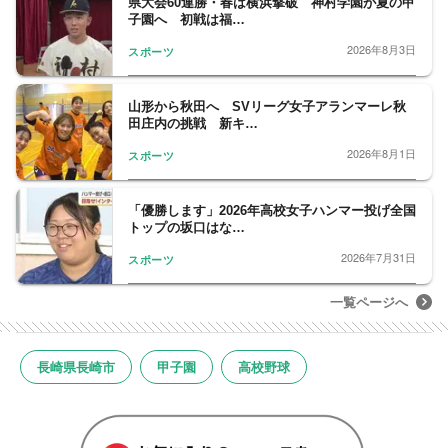
県大会60連勝・春は横浜撃破 神村学園が夏の甲
子園へ 初戦は福…
2026年8月3日
スポーツ
山形から秋田へ SVリーグ女子アランマーレ秋
田庄内の挑戦 新キ…
2026年8月1日
スポーツ
「優勝します」2026年高校女子ハンマー投げ全国
トップの坂口はな…
2026年7月31日
スポーツ
一覧ページへ
長崎県長崎市
甲子園
高校野球