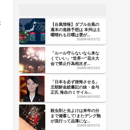
サイン！
ポ
【台風情報】ダブル台風の
週末の進路予想は 本州は土
曜晴れも日曜は雲が...
2026年08月07日
「ルール守らないなら来な
くていい」“世界一”花火大
会で禁止行為相次ぎ...
2026年08月03日
「日本を必ず後悔させる」
北朝鮮金総書記の妹・金与
正氏 海自のミサイル...
2026年08月05日
殺虫剤と虫よけは来年の分
まで備蓄して!またデング熱
が流行って品薄にな...
2026年08月07日