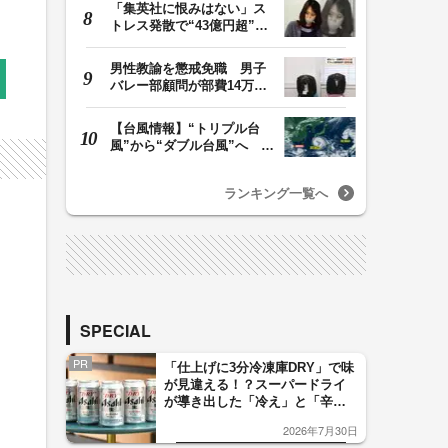
「集英社に恨みはない」ス
トレス発散で“43億円超”の
ジャンプグッズ…
男性教諭を懲戒免職 男子
バレー部顧問が部費14万円
余を私的流用…旅…
【台風情報】“トリプル台
風”から“ダブル台風”へ 13
号、15号とも…
ランキング一覧へ
SPECIAL
PR
「仕上げに3分冷凍庫DRY」で味
が見違える！？スーパードライ
が導き出した「冷え」と「辛
口」のおいしい関係 青く変化
2026年7月30日
した「辛口カーブ」が飲み頃の