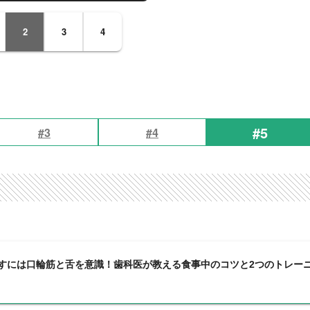
2
3
4
#5
#3
#4
直すには口輪筋と舌を意識！歯科医が教える食事中のコツと2つのトレー