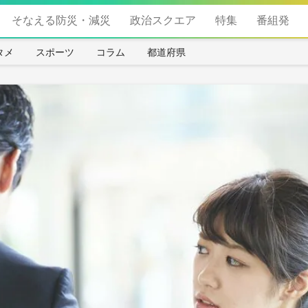
そなえる防災・減災
政治スクエア
特集
番組発
タメ
スポーツ
コラム
都道府県