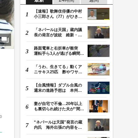
【速報】歌舞伎俳優の中村
小三郎さん（77）がひき逃
げ疑いで書類送検…
「ネパールは天国」蔵内議
長の発言が波紋 維新・吉
村代表「福岡県議…
路面電車と右折車が衝突
運転手ら3人が逃げる瞬間
車を置いて堂々と…
「うわ、生きてる」動くア
ニサキス25匹 酢やワサビ
では死滅せず…「…
【台風情報】ダブル台風の
週末の進路予想は 本州は
土曜晴れも日曜は…
妻が自宅で不倫…20年以上
も裏切られ続けた夫が“間
男”に請求した慰…
0
“ネパールは天国”発言の蔵
内氏 海外出張の内容を説
明「心の豊かさ…