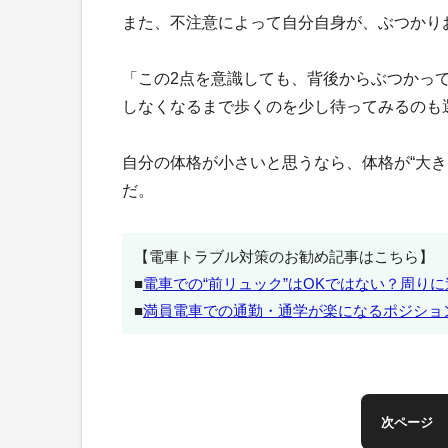
また、不注意によって自分自身が、ぶつかり
「この2点を意識しても、背後からぶつかっ
しなくなるまで歩くのを少し待ってみるのも
自分の体格が小さいと思うなら、体格が“大
だ。
【電車トラブル対策のお勧め記事はこちら】
■
電車での“前リュック”はOKではない？周り
■
満員電車での通勤・通学が楽になるポジショ
次ページ