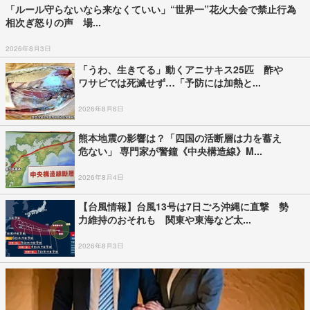
「ルール守らないなら来なくていい」“世界一”花火大会で禁止行為
相次ぎ怒りの声 場...
2026年8月3日
「うわ、生きてる」動くアニサキス25匹 酢や
ワサビでは死滅せず…「予防には加熱と...
2026年8月6日
熊本地震の影響は？「四国の活断層は力を蓄え
危ない」 専門家が警鐘《中央構造線》M...
2026年8月4日
【台風情報】台風13号は7日ごろ沖縄に直撃 勢
力維持のおそれも 関東や東海など太...
2026年8月3日