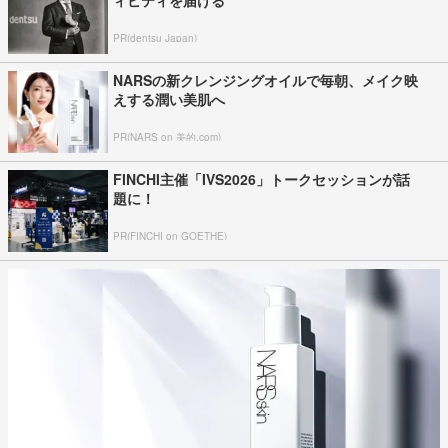
PR(dentsu Japan)
NARSの新クレンジングオイルで毎朝、メイク映
えする潤い美肌へ
PR(NARS on 美的.com)
FINCHI主催「IVS2026」トークセッションが話
題に！
PR(FINCHI on GOETHE)