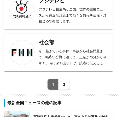
フジテレビ
フジテレビ報道局が全国、世界の重要ニュー
スから身近な話題まで様々な情報を速報・詳
報含めて発信します。
社会部
今、起きている事件、事故から社会問題ま
で、幅広い分野に渡って、正確かつ分かりや
すく、時に深く掘り下げ、読者に伝えること
をモットーとしております。
事件、事故、裁判から、医療、年金、運輸･
交通･国土、教育、科学、宇宙、災害・防災
1
2
など、幅広い分野をフォロー。天皇陛下など
皇室の動向、都政から首都圏自治体の行政も
担当。社会問題、調査報道については、分野
最新全国ニュースの他の記事
の垣根を越えて取材に取り組んでいます。
高速道路も帰省ラッシュ 東名上りは事故で10キ