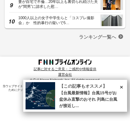
妻が自宅で不倫…20年以上も裏切られ続けた夫
が“間男”に請求した慰…
1000人以上の女子中学生らと「コスプレ撮影
会」か 性的暴行の疑いで5…
ランキング一覧へ
記事に対するご意見・ご感想や情報提供
運営会社
© Fuji News Network, Inc. All rights reserved.
×
【この記事もオススメ】
当ウェブサイトでは、ユーザのニーズ・興味・関⼼に合致したコンテンツや広告配信を提供する
ためにクッキーを使⽤しています。詳細は、
プライバシーポリシー
をご確認ください。
【台風最新情報】台風15号がお
盆休み直撃のおそれ 列島に台風
が接近し...