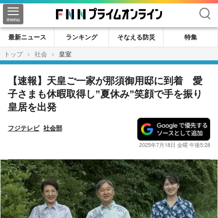
検索
最新ニュース
ランキング
そなえる防災
特集
トップ
社会
皇室
【速報】天皇ご一家が那須御用邸に到着 愛
子さまも休暇取得し”夏休み”笑顔で手を振り
皇居を出発
フジテレビ
社会部
2025年7月18日 金曜 午後5:28