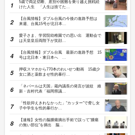
5歳で両足切断、差別や困難を乗り越え挑戦続
けた人生 「人生は捨てた…
【台風情報】ダブル台風の今後の進路予想は
来週、台風15号が北日本…
愛子さま、学習院幼稚園での思い出 運動会で
は天皇皇后両陛下が笑顔…
【台風情報】ダブル台風 最新の進路予想 15
号は北日本・東日本へ …
押収スマホから770本のわいせつ動画 15歳少
女に酒と薬飲ませ性的暴行…
「ネパールは天国」蔵内議長の発言が波紋 維
新・吉村代表「福岡県議…
「性欲抑えきれなかった」“カッター”で脅し女
子中学生を性的暴行か…
【速報】女性の脳腫瘍摘出手術で誤って“腫瘍
の無い部位”を摘出 脳…