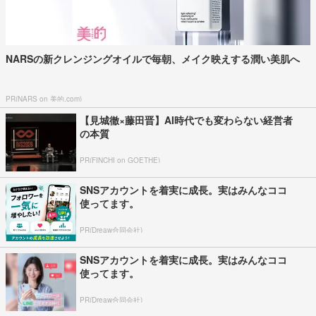
NARSの新クレンジングオイルで毎朝、メイク映えする潤い美肌へ
PR(NARS on 美的.com)
【見城徹×藤田晋】AI時代でも変わらない経営者
の本質
PR(FINCHI on GOETHE)
SNSアカウントを着実に成長。実はみんなココ
使ってます。
PR(Dreaw合同会社)
SNSアカウントを着実に成長。実はみんなココ
使ってます。
PR(Dreaw合同会社)