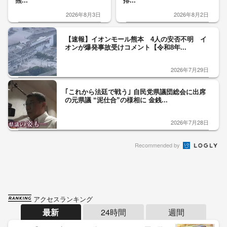
熊...
排...
2026年8月3日
2026年8月2日
【速報】イオンモール熊本 4人の安否不明 イ
オンが爆発事故受けコメント【令和8年...
2026年7月29日
｢これから法廷で戦う｣ 自民党県議団総会に出席
の元県議 “泥仕合”の様相に 金銭...
2026年7月28日
Recommended by
アクセスランキング
最新
24時間
週間