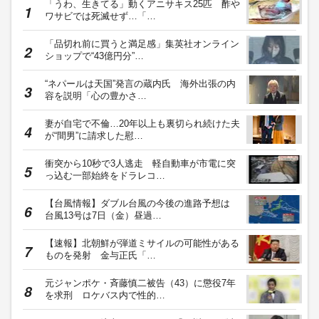
「うわ、生きてる」動くアニサキス25匹 酢や
ワサビでは死滅せず…「…
「品切れ前に買うと満足感」集英社オンライン
ショップで“43億円分”…
“ネパールは天国”発言の蔵内氏 海外出張の内
容を説明「心の豊かさ…
妻が自宅で不倫…20年以上も裏切られ続けた夫
が“間男”に請求した慰…
衝突から10秒で3人逃走 軽自動車が市電に突
っ込む一部始終をドラレコ…
【台風情報】ダブル台風の今後の進路予想は
台風13号は7日（金）昼過…
【速報】北朝鮮が弾道ミサイルの可能性がある
ものを発射 金与正氏「…
元ジャンポケ・斉藤慎二被告（43）に懲役7年
を求刑 ロケバス内で性的…