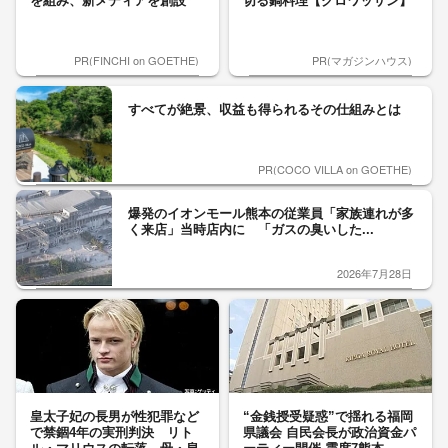
を組み、新メディアを創設
切る鍋料理【クロワッサン】
PR(FINCHI on GOETHE)
PR(マガジンハウス)
すべてが絶景、収益も得られるその仕組みとは
PR(COCO VILLA on GOETHE)
爆発のイオンモール熊本の従業員「家族連れが多
く来店」当時店内に 「ガスの臭いした...
2026年7月28日
皇太子妃の長男が性犯罪など
“金銭授受疑惑”で揺れる福岡
で禁錮4年の実刑判決 リト
県議会 自民会長が政治資金パ