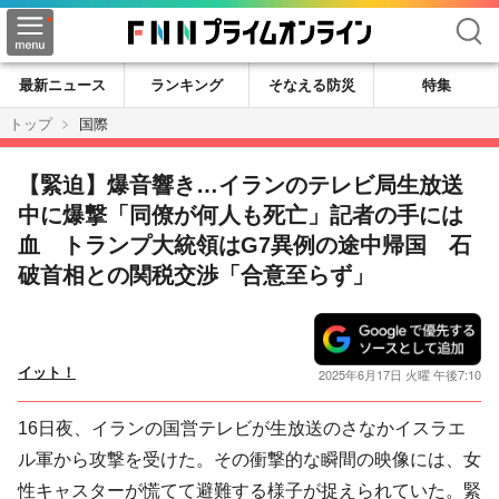
検索
最新ニュース
ランキング
そなえる防災
特集
トップ
国際
【緊迫】爆音響き…イランのテレビ局生放送
中に爆撃「同僚が何人も死亡」記者の手には
血 トランプ大統領はG7異例の途中帰国 石
破首相との関税交渉「合意至らず」
イット！
2025年6月17日 火曜 午後7:10
16日夜、イランの国営テレビが生放送のさなかイスラエ
ル軍から攻撃を受けた。その衝撃的な瞬間の映像には、女
性キャスターが慌てて避難する様子が捉えられていた。緊