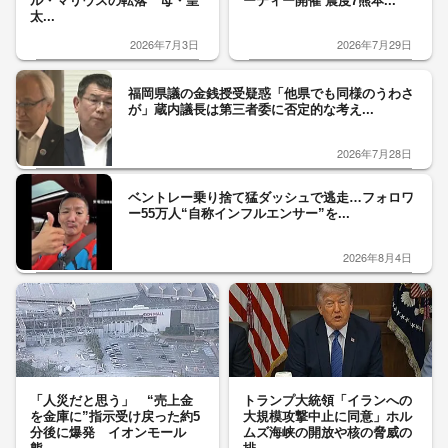
ル・マリウスの転落 母・皇
ーティー開催 震度7熊本...
太...
2026年7月3日
2026年7月29日
福岡県議の金銭授受疑惑「他県でも同様のうわさ
が」蔵内議長は第三者委に否定的な考え...
2026年7月28日
ベントレー乗り捨て猛ダッシュで逃走…フォロワ
ー55万人“自称インフルエンサー”を...
2026年8月4日
「人災だと思う」 “売上金
トランプ大統領「イランへの
を金庫に”指示受け戻った約5
大規模攻撃中止に同意」ホル
分後に爆発 イオンモール
ムズ海峡の開放や核の脅威の