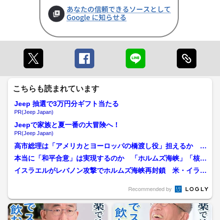
こちらも読まれています
Jeep 抽選で3万円分ギフト当たる
PR(Jeep Japan)
Jeepで家族と夏一番の大冒険へ！
PR(Jeep Japan)
高市総理は「アメリカとヨーロッパの橋渡し役」担えるか
「まとめてシンゾー」メルケ...
本当に「和平合意」は実現するのか 「ホルムズ海峡」「核」
は不透明なまま アメリカ...
イスラエルがレバノン攻撃でホルムズ海峡再封鎖 米・イラ
ン“停戦合意”に暗雲「カギ...
Recommended by