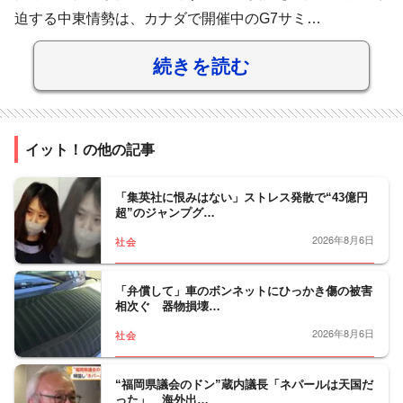
迫する中東情勢は、カナダで開催中のG7サミ…
続きを読む
イット！の他の記事
「集英社に恨みはない」ストレス発散で“43億円
超”のジャンプグ…
2026年8月6日
社会
「弁償して」車のボンネットにひっかき傷の被害
相次ぐ 器物損壊…
2026年8月6日
社会
“福岡県議会のドン”蔵内議長「ネパールは天国だ
った」 海外出…