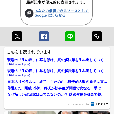
こちらも読まれています
現場の「生の声」に耳を傾け、真の解決策を生み出していく
PR(dentsu Japan)
現場の「生の声」に耳を傾け、真の解決策を生み出していく
PR(dentsu Japan)
日本のリベラルは「終了」したのか…歴史的大敗の新党は直ち
に解散して一から出直せ
落選した “剛腕”小沢一郎氏が新事務所開設で次なる一手は？
中道は政権交代の受け皿...
なぜ新しい政治家は出てこないのか？ 落選候補を税金で養う
「日本の政治をだめにした...
Recommended by