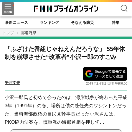
検索
最新ニュース
ランキング
そなえる防災
特集
トップ
都道府県
「ふざけた番組じゃねえんだろうな」 55年体
制を崩壊させた“改革者”小沢一郎のすごみ
平井文夫
2019年2月3日 日曜 午後6:00
小沢一郎氏と初めて会ったのは、湾岸戦争が終わった平成
3年（1991年）の春、場所は僕の赴任先のワシントンだっ
た。当時海部政権の自民党幹事長だった小沢さんは、
PKO協力法案を、慎重派の海部首相を押し切…