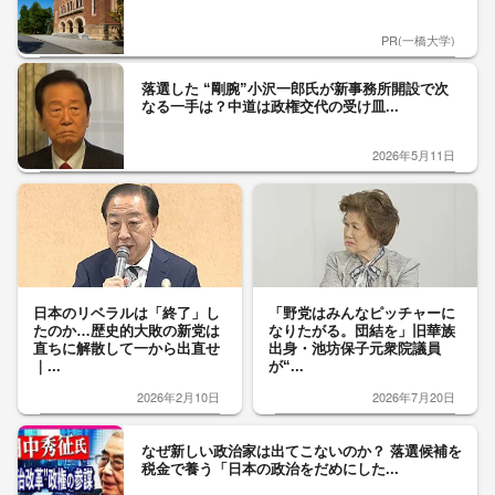
PR(一橋大学)
落選した “剛腕”小沢一郎氏が新事務所開設で次
なる一手は？中道は政権交代の受け皿...
2026年5月11日
日本のリベラルは「終了」し
「野党はみんなピッチャーに
たのか…歴史的大敗の新党は
なりたがる。団結を」旧華族
直ちに解散して一から出直せ
出身・池坊保子元衆院議員
｜...
が“...
2026年2月10日
2026年7月20日
なぜ新しい政治家は出てこないのか？ 落選候補を
税金で養う「日本の政治をだめにした...