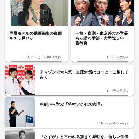
専属モデルの動画編集の裏側
一橋・慶應・東京外大の学長
をチラ見せ♡
らが語る学部・大学院５年一
貫教育
PR(アドビ｜CanCam.jp)
PR(一橋大学)
アマゾンで大人気！血圧対策はコーヒーに足して
みて
PR(森永乳業)
事例から学ぶ『特権アクセス管理』
PR(KeeperSecurity)
「さすが」と言われる驚きや感動を。新しい価値