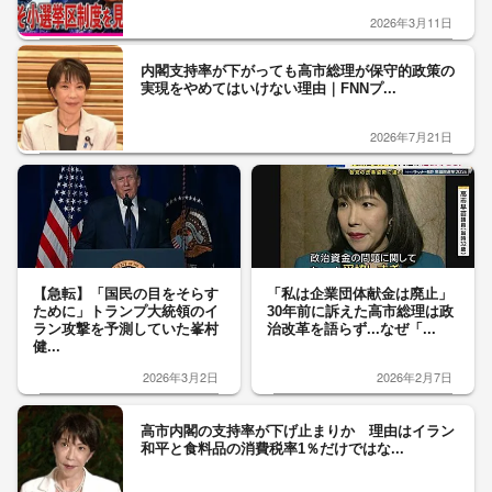
2026年3月11日
内閣支持率が下がっても高市総理が保守的政策の
実現をやめてはいけない理由｜FNNプ...
2026年7月21日
【急転】「国民の目をそらす
「私は企業団体献金は廃止」
ために」トランプ大統領のイ
30年前に訴えた高市総理は政
ラン攻撃を予測していた峯村
治改革を語らず...なぜ「...
健...
2026年3月2日
2026年2月7日
高市内閣の支持率が下げ止まりか 理由はイラン
和平と食料品の消費税率1％だけではな...