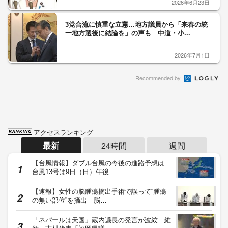
2026年6月23日
3党合流に慎重な立憲…地方議員から「来春の統
一地方選後に結論を」の声も 中道・小...
2026年7月1日
Recommended by
アクセスランキング
最新
24時間
週間
【台風情報】ダブル台風の今後の進路予想は
台風13号は9日（日）午後…
【速報】女性の脳腫瘍摘出手術で誤って“腫瘍
の無い部位”を摘出 脳…
「ネパールは天国」蔵内議長の発言が波紋 維