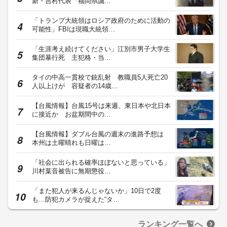
新・吉村代表「福岡県議…
「トランプ大統領はロシア政府のために活動の
可能性」FBIは現職大統領…
「生涯考え続けてください」江別市男子大学生
集団暴行死 主犯格・当…
タイの中高一貫校で銃乱射 教職員5人死亡20
人以上けが 容疑者の14歳…
【台風情報】台風15号は来週、東日本や北日本
に接近か お盆期間中の…
【台風情報】ダブル台風の週末の進路予想は
本州は土曜晴れも日曜は…
「社会に出られる確率ほぼないと思っている」
川村葉音被告に無期懲役…
「また犯人が来るんじゃないか」10日で2度
も…防犯カメラが捉えた“タ…
ランキング一覧へ