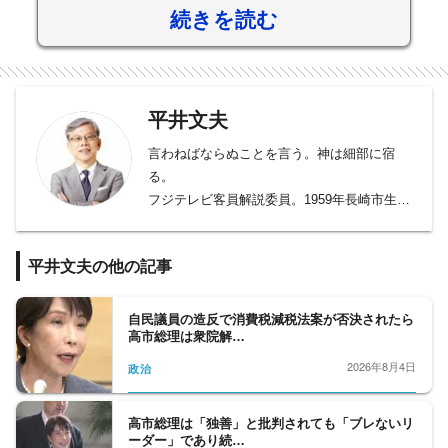
続きを読む
平井文夫
言わねばならぬことを言う。神は細部に宿
る。
フジテレビ客員解説委員。1959年長崎市生ま
れ。82年フジテレビ入社。ワシントン特派
員、編集長、政治部長、専任局長、「新報道
平井文夫の他の記事
2001」キャスター等を経て報道局上席解説委
員に。2024年8月に退社。
自民議員の造反で消費税減税法案が否決されたら
高市総理は衆院解…
2026年8月4日
政治
高市総理は「独善」と批判されても「ブレないリ
ーダー」であり続…