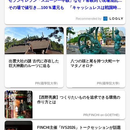
セブンイレブン「スムージー半額」なぜ？客殺到で現場混乱も
踏み切ったコンビニ業界の...
その場で値引き…100％還元も 「キャッシュレスは戦国時
代」 “地域限定”ポイン...
Recommended by
出雲大社の謎 古代に存在した
八つの頭と尾を持つ大蛇ーヤ
巨大神殿のルーツに迫る
マタノオロチ
PR(國學院大學)
PR(國學院大學)
【西野亮廣】つくりたいものを追求できる環境の
作り方とは
PR(FINCHI on GOETHE)
FINCHI主催「IVS2026」トークセッションが話題