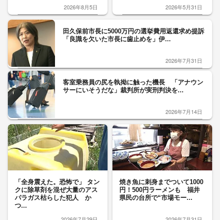
2026年8月5日
2026年5月31日
田久保前市長に5000万円の選挙費用返還求め提訴
「良識を欠いた市長に歯止めを」伊...
2026年7月31日
客室乗務員の尻を執拗に触った機長 「アナウン
サーにいそうだな」裁判所が実刑判決を...
2026年7月14日
「全身震えた。恐怖で」 タン
焼き魚に刺身までついて1000
クに除草剤を混ぜ大量のアス
円！500円ラーメンも 福井
パラガス枯らした犯人 か
県民の台所で“市場モー...
つ...
2026年7月29日
2026年7月31日