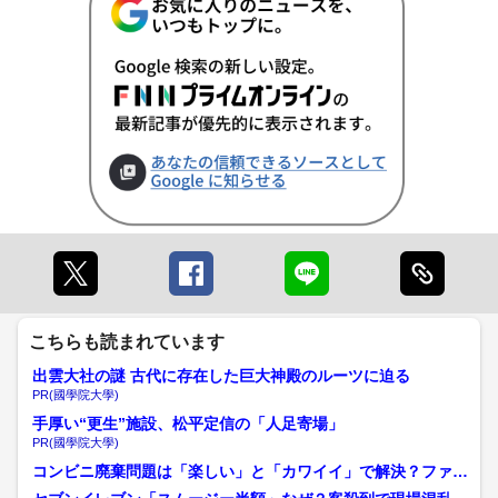
こちらも読まれています
出雲大社の謎 古代に存在した巨大神殿のルーツに迫る
PR(國學院大學)
手厚い“更生”施設、松平定信の「人足寄場」
PR(國學院大學)
コンビニ廃棄問題は「楽しい」と「カワイイ」で解決？ファミ
マ涙目シール好調のワケ