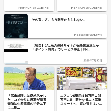
PR(FINCHI on GOETHE)
PR(FINCHI on GOETHE)
その買い方、もう限界かもしれない。
PR(BettingBreakDown)
【独自】JAL系の保険サイトが保険業法違反か
「ポイント特典」でサービス停止｜FN...
2026年7月30日
「高市総理には愛想尽かし
エアコン6畳用は10万円→25
た」コメ余りに農家が悲鳴
万円に⁉ 新たな省エネ基準
売値は生産原価の半分以下
スタートへ 買い替えはい...
に…肥...