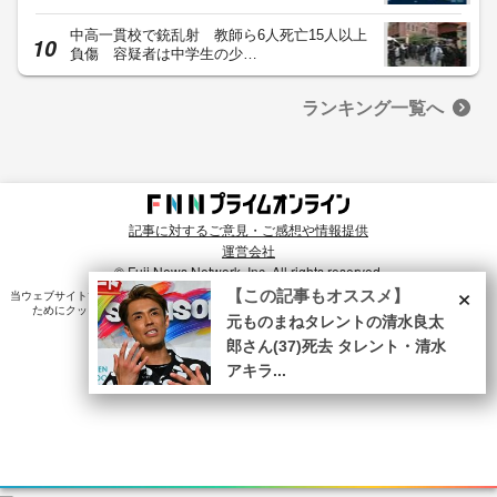
中高一貫校で銃乱射 教師ら6人死亡15人以上
負傷 容疑者は中学生の少…
ランキング一覧へ
記事に対するご意見・ご感想や情報提供
運営会社
© Fuji News Network, Inc. All rights reserved.
×
【この記事もオススメ】
当ウェブサイトでは、ユーザのニーズ・興味・関⼼に合致したコンテンツや広告配信を提供する
ためにクッキーを使⽤しています。詳細は、
プライバシーポリシー
をご確認ください。
元ものまねタレントの清水良太
郎さん(37)死去 タレント・清水
アキラ...