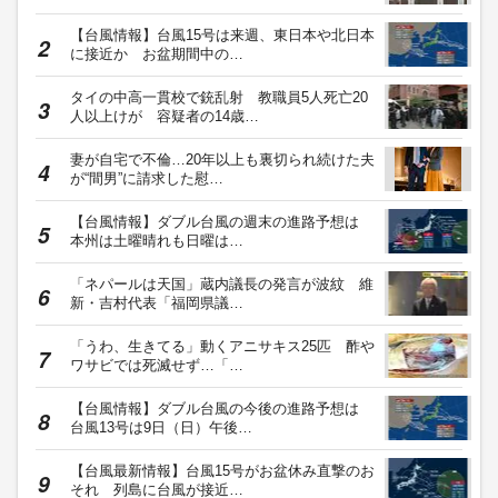
【台風情報】台風15号は来週、東日本や北日本
に接近か お盆期間中の…
タイの中高一貫校で銃乱射 教職員5人死亡20
人以上けが 容疑者の14歳…
妻が自宅で不倫…20年以上も裏切られ続けた夫
が“間男”に請求した慰…
【台風情報】ダブル台風の週末の進路予想は
本州は土曜晴れも日曜は…
「ネパールは天国」蔵内議長の発言が波紋 維
新・吉村代表「福岡県議…
「うわ、生きてる」動くアニサキス25匹 酢や
ワサビでは死滅せず…「…
【台風情報】ダブル台風の今後の進路予想は
台風13号は9日（日）午後…
【台風最新情報】台風15号がお盆休み直撃のお
それ 列島に台風が接近…