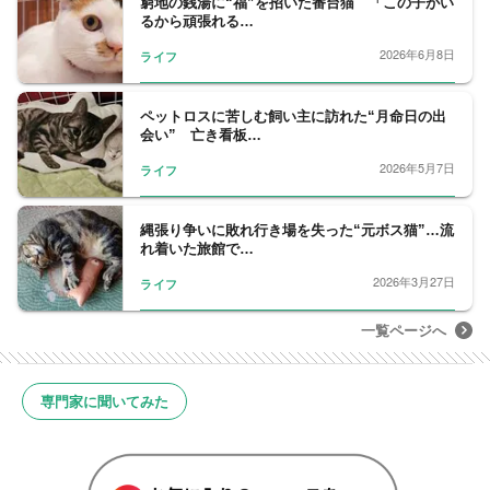
窮地の銭湯に“福”を招いた番台猫 「この子がい
るから頑張れる…
2026年6月8日
ライフ
ペットロスに苦しむ飼い主に訪れた“月命日の出
会い” 亡き看板…
2026年5月7日
ライフ
縄張り争いに敗れ行き場を失った“元ボス猫”…流
れ着いた旅館で…
2026年3月27日
ライフ
一覧ページへ
専門家に聞いてみた