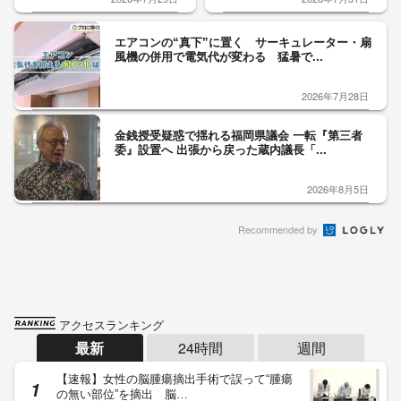
エアコンの“真下”に置く サーキュレーター・扇
風機の併用で電気代が変わる 猛暑で...
2026年7月28日
金銭授受疑惑で揺れる福岡県議会 一転『第三者
委』設置へ 出張から戻った蔵内議長「...
2026年8月5日
Recommended by
アクセスランキング
最新
24時間
週間
【速報】女性の脳腫瘍摘出手術で誤って“腫瘍
の無い部位”を摘出 脳…