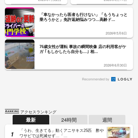
「車なかったら医者も行けない」「もうちょっと
乗ろうかと」免許返納悩みつつ…高齢ド...
2026年5月6日
76歳女性が運転 事故の瞬間映像 店の利用客がケ
ガ ｢もしかしたら自分も…｣ 相...
2026年6月30日
Recommended by
アクセスランキング
最新
24時間
週間
「うわ、生きてる」動くアニサキス25匹 酢や
ワサビでは死滅せず…「…