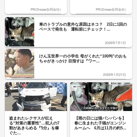
PR(Dreaw合同会社)
PR(Dreaw合同会社)
車のトラブルの意外な原因はネコ？ 2日に1回の
ペースで発生も 運転前にチェック！...
2026年7月1日
けん玉世界一の小学生 母がくれた“100均”のおも
ちゃがきっかけ 目指すは『ワー...
2026年1月21日
盗まれたレクサスが伝え
【雨の日には猫バンバンを】
る“対策の重要性”…犯人の7
春に生まれた子猫がエンジン
割があきらめる『5分』を稼
ルームへ 6月は11月の約5...
ぐた...