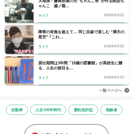
大相撲・藤島部屋の元“ちゃんこ長”が作る絶品ち
ゃんこ 越ノ龍…
2026年8月6日
ライフ
障害の有無を超えて… 同じ目線で楽しむ “満天の
星空” ｢これ…
2026年8月5日
ライフ
貸出期間は3年間「18歳の図書館」が高校生に贈
る、人生の節目を…
2026年8月4日
ライフ
一覧ページへ
自動車
人生100年時代
運転免許証
高齢者