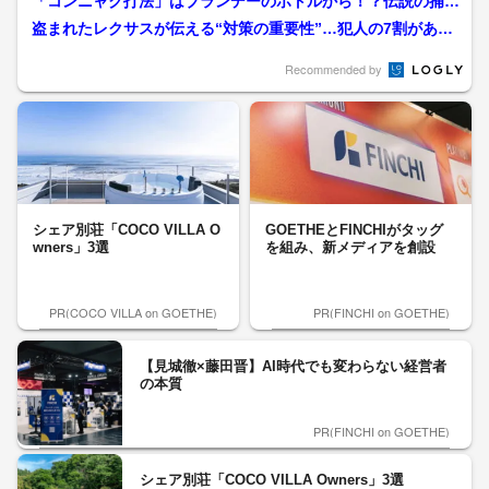
「コンニャク打法」はブランデーのボトルから！？伝説の捕
手・梨田昌孝氏が見た「江夏...
盗まれたレクサスが伝える“対策の重要性”…犯人の7割があき
らめる『5分』を稼ぐた...
Recommended by
シェア別荘「COCO VILLA O
GOETHEとFINCHIがタッグ
wners」3選
を組み、新メディアを創設
PR(COCO VILLA on GOETHE)
PR(FINCHI on GOETHE)
【見城徹×藤田晋】AI時代でも変わらない経営者
の本質
PR(FINCHI on GOETHE)
シェア別荘「COCO VILLA Owners」3選