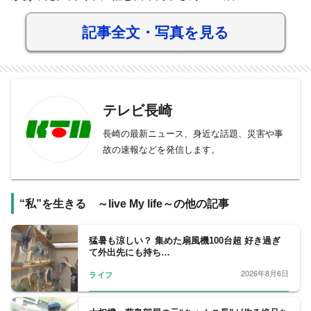
記事全文・写真を見る
テレビ長崎
長崎の最新ニュース、身近な話題、災害や事
故の速報などを発信します。
“私”を生きる ～live My life～の他の記事
猛暑も涼しい？ 集めた扇風機100台超 好き過ぎ
て外出先にも持ち…
2026年8月6日
ライフ