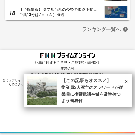
【台風情報】ダブル台風の今後の進路予想は
台風13号は7日（金）昼過…
ランキング一覧へ
記事に対するご意見・ご感想や情報提供
運営会社
© Fuji News Network, Inc. All rights reserved.
×
【この記事もオススメ】
当ウェブサイトでは、ユーザのニーズ・興味・関⼼に合致したコンテンツや広告配信を提供する
ためにクッキーを使⽤しています。詳細は、
プライバシーポリシー
をご確認ください。
従業員3人死亡のオンワードが従
業員に携帯電話や鍵を常時持つ
よう義務付...