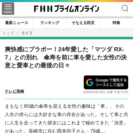
検索
最新ニュース
ランキング
そなえる防災
特集
トップ
ライフ
爽快感にブラボー！24年愛した「マツダ RX-
7」との別れ 傘寿を前に車を愛した女性の決
意と愛車との最後の日々
テレビ長崎
2024年9月18日 水曜 午前10:00
まもなく80歳の傘寿を迎える女性の趣味は「車」。その
人生の傍らには大好きな車の存在があった。そして車と共
に人生を走ってきた彼女にはこれまで秘めてきた「決意」
があった。長崎市に住む西本尚子さん・79歳…