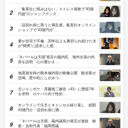
「集英社に恨みはない」ストレス発散で“43億
円超”のジャンプグッズ…
「品切れ前に買うと満足感」集英社オンライン
ショップで“43億円分”…
妻が自宅で不倫…20年以上も裏切られ続けた夫
が“間男”に請求した慰…
“ネパールは天国”発言の蔵内氏 海外出張の内
容を説明「心の豊かさ…
地震発生時の熊本城内部の映像公開 観光客が
悲鳴…壁や柱にしがみつ…
元ジャンポケ・斉藤慎二被告（43）に懲役7年
を求刑 ロケバス内で性的…
オンラインで注文とキャンセル繰り返し 総額
43億円か「品切れ前に購…
「ネパールは天国」蔵内議長の発言が波紋 維
新・吉村代表「福岡県議…