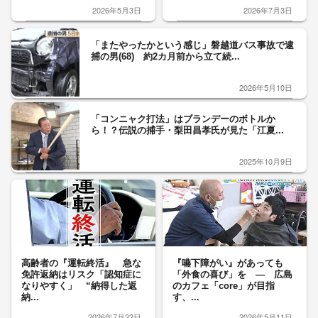
2026年5月3日
2026年7月3日
「またやったかという感じ」磐越道バス事故で逮
捕の男(68) 約2カ月前から立て続...
2026年5月10日
「コンニャク打法」はブランデーのボトルか
ら！？伝説の捕手・梨田昌孝氏が見た「江夏...
2025年10月9日
高齢者の『運転終活』 急な
『嚥下障がい』があっても
免許返納はリスク「認知症に
「外食の喜び」を — 広島
なりやすく」 “納得した返
のカフェ「core」が目指
納...
す、...
2026年7月22日
2026年5月11日