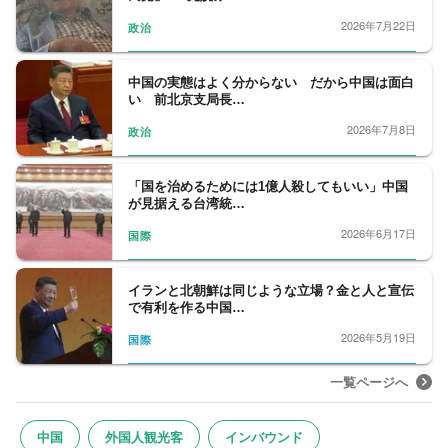
2026年7月22日
政治
中国の実態はよく分からない だから中国は面白
い 前北京支局長…
2026年7月8日
政治
「国を治めるためには1億人殺してもいい」中国
が見据える台湾統…
2026年6月17日
国際
イランと北朝鮮は同じような立場？金と人と宣伝
で有利を作る中国…
2026年5月19日
国際
一覧ページへ
中国
外国人観光客
インバウンド