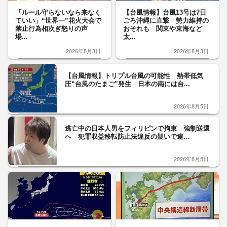
「ルール守らないなら来なく
【台風情報】台風13号は7日
ていい」“世界一”花火大会で
ごろ沖縄に直撃 勢力維持の
禁止行為相次ぎ怒りの声
おそれも 関東や東海など
場...
太...
2026年8月3日
2026年8月3日
【台風情報】トリプル台風の可能性 熱帯低気
圧“台風のたまご”発生 日本の南には台...
2026年8月5日
逃亡中の日本人男をフィリピンで拘束 強制送還
へ 犯罪収益移転防止法違反の疑いで逮...
2026年8月5日