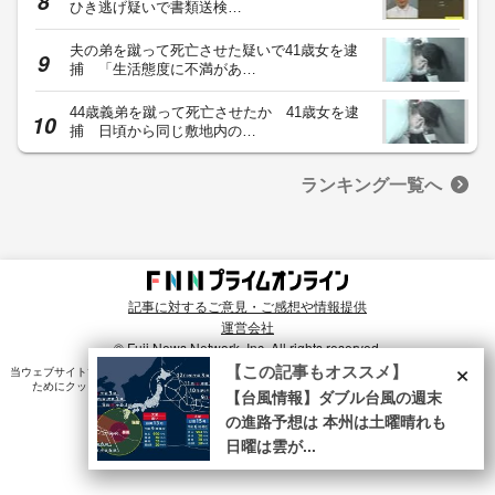
ひき逃げ疑いで書類送検…
夫の弟を蹴って死亡させた疑いで41歳女を逮
捕 「生活態度に不満があ…
44歳義弟を蹴って死亡させたか 41歳女を逮
捕 日頃から同じ敷地内の…
ランキング一覧へ
記事に対するご意見・ご感想や情報提供
運営会社
© Fuji News Network, Inc. All rights reserved.
×
【この記事もオススメ】
当ウェブサイトでは、ユーザのニーズ・興味・関⼼に合致したコンテンツや広告配信を提供する
ためにクッキーを使⽤しています。詳細は、
プライバシーポリシー
をご確認ください。
【台風情報】ダブル台風の週末
の進路予想は 本州は土曜晴れも
日曜は雲が...