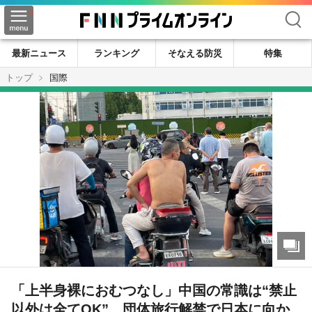
検索
最新ニュース
ランキング
そなえる防災
特集
トップ
国際
「上半身裸におむつなし」中国の常識は“禁止
以外は全てOK” 団体旅行解禁で日本に向か