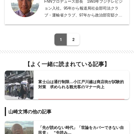
FNNプロデュース部長 1993年フジテレビジ
ョン入社。95年から報道局社会部司法クラ
ブ・運輸省クラブ、97年から政治部官邸クラ
ブ・平河クラブを経て、2008年から北京支
局。2013年帰国して政治部外務省クラブ、政
治部デスクを担当。2021年1月より北京支局
1
2
長に。その後2024年から国際部長を経て現
職。入社から28年、記者一筋。小学3年時か
らラグビーを始め、今もラグビーをこよなく
【よく一緒に読まれている記事】
愛し、ラグビー談義になるとしばしば我を忘
れることも。
富士山は通行制限…小江戸川越は商店街が試験的
対策 求められる観光客のマナー向上
山崎文博の他の記事
「先が読めない時代」「世論をカバーできない自
民党」 “先読み…