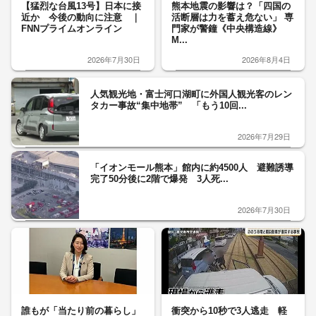
【猛烈な台風13号】日本に接
熊本地震の影響は？「四国の
近か 今後の動向に注意 ｜
活断層は力を蓄え危ない」 専
FNNプライムオンライン
門家が警鐘《中央構造線》
M...
2026年7月30日
2026年8月4日
人気観光地・富士河口湖町に外国人観光客のレン
タカー事故“集中地帯” 「もう10回...
2026年7月29日
「イオンモール熊本」館内に約4500人 避難誘導
完了50分後に2階で爆発 3人死...
2026年7月30日
誰もが「当たり前の暮らし」
衝突から10秒で3人逃走 軽