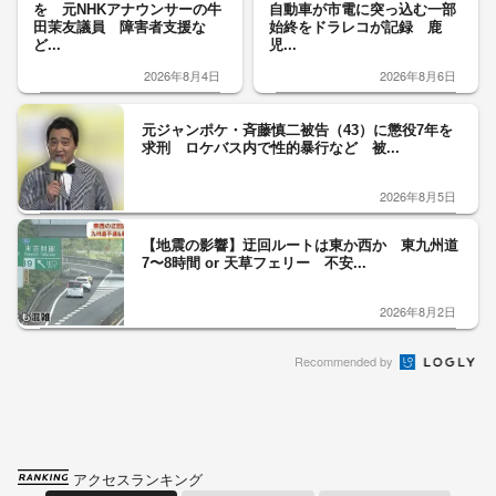
を 元NHKアナウンサーの牛
自動車が市電に突っ込む一部
田茉友議員 障害者支援な
始終をドラレコが記録 鹿
ど...
児...
2026年8月4日
2026年8月6日
元ジャンポケ・斉藤慎二被告（43）に懲役7年を
求刑 ロケバス内で性的暴行など 被...
2026年8月5日
【地震の影響】迂回ルートは東か西か 東九州道
7〜8時間 or 天草フェリー 不安...
2026年8月2日
Recommended by
アクセスランキング