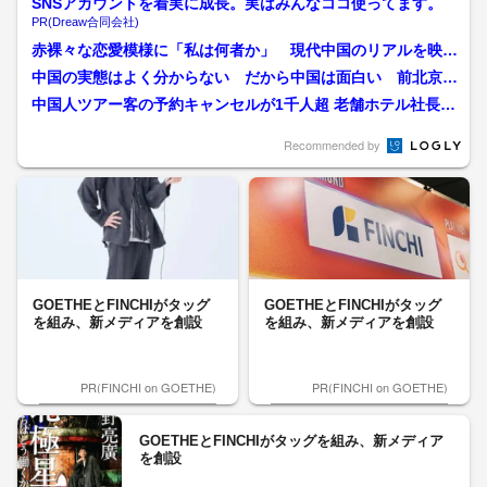
SNSアカウントを着実に成長。実はみんなココ使ってます。
PR(Dreaw合同会社)
赤裸々な恋愛模様に「私は何者か」 現代中国のリアルを映す
ドキュメンタリー
中国の実態はよく分からない だから中国は面白い 前北京支
局長が見聞きした“理由な...
中国人ツアー客の予約キャンセルが1千人超 老舗ホテル社長
「“キャンセル料を免除し...
Recommended by
GOETHEとFINCHIがタッグ
GOETHEとFINCHIがタッグ
を組み、新メディアを創設
を組み、新メディアを創設
PR(FINCHI on GOETHE)
PR(FINCHI on GOETHE)
GOETHEとFINCHIがタッグを組み、新メディア
を創設