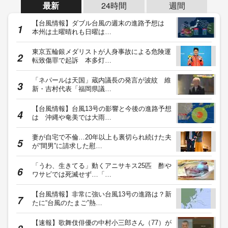
最新
24時間
週間
【台風情報】ダブル台風の週末の進路予想は
本州は土曜晴れも日曜は…
東京五輪銀メダリストが人身事故による危険運
転致傷罪で起訴 本多灯…
「ネパールは天国」蔵内議長の発言が波紋 維
新・吉村代表「福岡県議…
【台風情報】台風13号の影響と今後の進路予想
は 沖縄や奄美では大雨…
妻が自宅で不倫…20年以上も裏切られ続けた夫
が“間男”に請求した慰…
「うわ、生きてる」動くアニサキス25匹 酢や
ワサビでは死滅せず…「…
【台風情報】非常に強い台風13号の進路は？新
たに“台風のたまご”熱…
【速報】歌舞伎俳優の中村小三郎さん（77）が