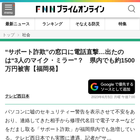
検索
最新ニュース
ランキング
そなえる防災
特集
トップ
社会
“サポート詐欺”の窓口に電話直撃…出たの
は“3人のマイク・ミラー”？ 県内でも約1500
万円被害【福岡発】
テレビ西日本
2023年6月5日 月曜 午後7:00
パソコンに嘘のセキュリティー警告を表示させて不安をあ
おり、連絡してきた相手から修理代名目で電子マネーなど
をだまし取る「サポート詐欺」が福岡県内でも急増してい
る。テレビ西日本でも実際に遭遇、記者が“サ…