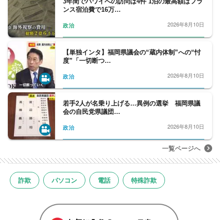
3年間でハワイへの訪問は4件 1泊の最高額はフラ
ンス宿泊費で16万…
2026年8月10日
政治
【単独インタ】福岡県議会の“蔵内体制”への“忖
度”「一切断つ…
2026年8月10日
政治
若手2人が名乗り上げる…異例の選挙 福岡県議
会の自民党県議団…
2026年8月10日
政治
一覧ページへ
詐欺
パソコン
電話
特殊詐欺