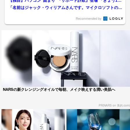
【独自】パソコン“固まり”『サポート詐欺』登場 「きょう100
0万円とりました」...
「名前はジャック・ウィリアムさんです。マイクロソフトのエ
ンジニアさんですね」大阪...
Recommended by
NARSの新クレンジングオイルで毎朝、メイク映えする潤い美肌へ
PR(NARS on 美的.com)