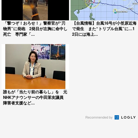
「撃つぞ！おろせ！」警察官が“刃
【台風情報】台風16号が小笠原近海
物男”に発砲 2発目が左胸に命中し
で発生 また“トリプル台風”に…1
死亡 専門家「...
2日には海上...
誰もが「当たり前の暮らし」を 元
NHKアナウンサーの牛田茉友議員
障害者支援など...
Recommended by