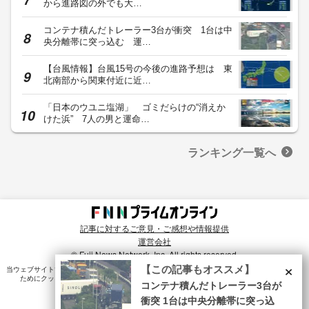
から進路図の外でも大…
コンテナ積んだトレーラー3台が衝突 1台は中
央分離帯に突っ込む 運…
【台風情報】台風15号の今後の進路予想は 東
北南部から関東付近に近…
「日本のウユニ塩湖」 ゴミだらけの“消えか
けた浜” 7人の男と運命…
ランキング一覧へ
記事に対するご意見・ご感想や情報提供
運営会社
© Fuji News Network, Inc. All rights reserved.
×
【この記事もオススメ】
当ウェブサイトでは、ユーザのニーズ・興味・関⼼に合致したコンテンツや広告配信を提供する
ためにクッキーを使⽤しています。詳細は、
プライバシーポリシー
をご確認ください。
コンテナ積んだトレーラー3台が
衝突 1台は中央分離帯に突っ込