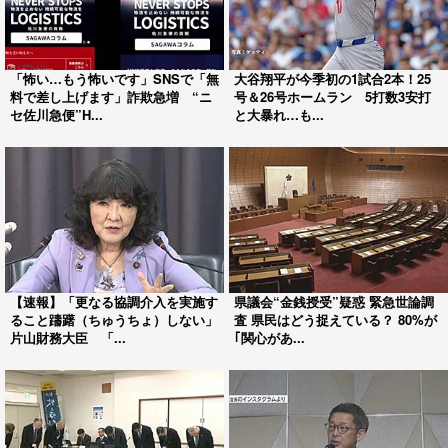
「怖い…もう怖いです」SNSで「無
大谷翔平が今季初の1試合2本！25
料で差し上げます」詐欺急増 “ニ
号＆26号ホームラン 5打数3安打
セ佐川急便”H...
と大暴れ…も...
【速報】「更なる協調介入を実施す
県議会“金銭授受”疑惑 緊急世論調
ること躊躇（ちゅうちょ）しない」
査 県民はどう捉えている？ 80%が
片山財務大臣 「...
｢関心があ...