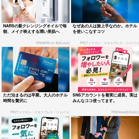
NARSの新クレンジングオイルで毎
なぜあの人は旅上手なのか。ホテル
朝、メイク映えする潤い美肌へ
を使いこなすコツ
PR(NARS on 美的.com)
PR(アメリカン・エキスプレス・ジャパン)
ただ泊まるのは卒業。大人のホテル
SNSアカウントを着実に成長。実は
時間を贅沢に
みんなココ使ってます。
PR(アメリカン・エキスプレス・ジャパン)
PR(Dreaw合同会社)