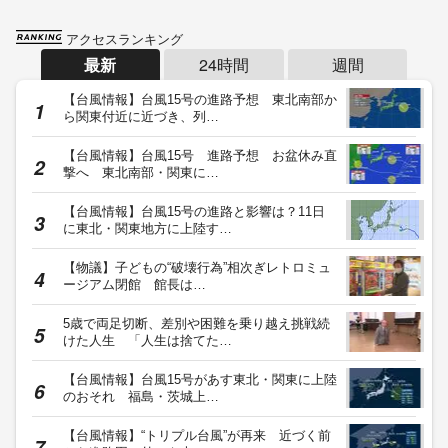
アクセスランキング
最新
24時間
週間
【台風情報】台風15号の進路予想 東北南部か
ら関東付近に近づき、列…
【台風情報】台風15号 進路予想 お盆休み直
撃へ 東北南部・関東に…
【台風情報】台風15号の進路と影響は？11日
に東北・関東地方に上陸す…
【物議】子どもの“破壊行為”相次ぎレトロミュ
ージアム閉館 館長は…
5歳で両足切断、差別や困難を乗り越え挑戦続
けた人生 「人生は捨てた…
【台風情報】台風15号があす東北・関東に上陸
のおそれ 福島・茨城上…
【台風情報】“トリプル台風”が再来 近づく前