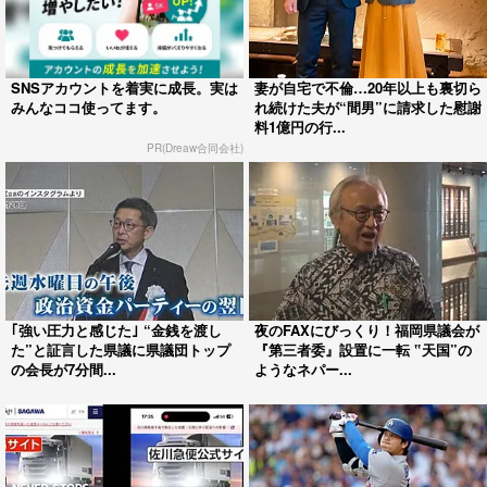
SNSアカウントを着実に成長。実は
妻が自宅で不倫…20年以上も裏切ら
みんなココ使ってます。
れ続けた夫が“間男”に請求した慰謝
料1億円の行...
PR(Dreaw合同会社)
｢強い圧力と感じた｣ “金銭を渡し
夜のFAXにびっくり！福岡県議会が
た”と証言した県議に県議団トップ
『第三者委』設置に一転 ‟天国”の
の会長が7分間...
ようなネパー...