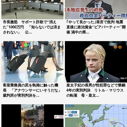
市長激怒 サポート詐欺で“消え
｢やって良かった｣発言で批判 地震
た”1000万円 「知らないでは済ま
直後に政治資金“ビアパーティー”開
されない」 公...
催 渦中の県...
客室乗務員の尻を執拗に触った機
皇太子妃の長男が性犯罪などで禁錮
長 「アナウンサーにいそうだな」
4年の実刑判決 リトル・マリウス
裁判所が実刑判決を...
の転落 母・皇太...