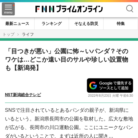
検索
最新ニュース
ランキング
そなえる防災
特集
トップ
ライフ
「目つきが悪い」公園に怖～いパンダ？その
ワケは…どこか遠い目のサルや珍しい設置物
も【新潟発】
NST新潟総合テレビ
2022年8月23日 火曜 午前6:30
SNSで注目されているとあるパンダの親子が、新潟県に
いるという。新潟県長岡市の公園を取材した。広大な敷地
が広がる、長岡市の川口運動公園。ここにユニークなパン
ダがいるということで、まずは近所の人に聞き…