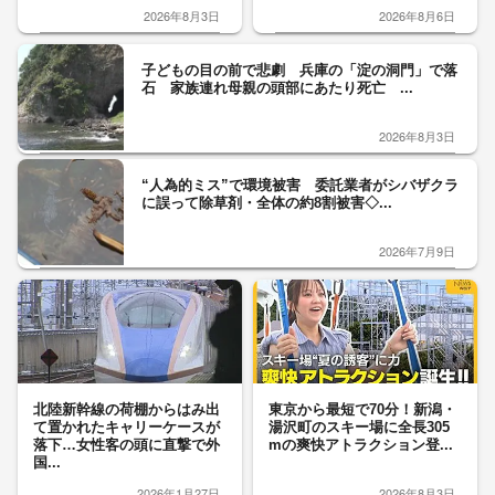
2026年8月3日
2026年8月6日
子どもの目の前で悲劇 兵庫の「淀の洞門」で落
石 家族連れ母親の頭部にあたり死亡 ...
2026年8月3日
“人為的ミス”で環境被害 委託業者がシバザクラ
に誤って除草剤・全体の約8割被害◇...
2026年7月9日
北陸新幹線の荷棚からはみ出
東京から最短で70分！新潟・
て置かれたキャリーケースが
湯沢町のスキー場に全長305
落下…女性客の頭に直撃で外
mの爽快アトラクション登...
国...
2026年1月27日
2026年8月3日