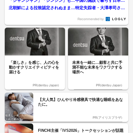
「シャンシャン」「シンシン」も…中国の施設で暮らす日本に
いたパンダたち 「シャオ...
北朝鮮による拉致認定されぬまま…特定失踪者・大澤孝司さん
行方不明から52年 弟の...
Recommended by
「楽しさ」を感じ、人の心を
未来を一緒に…顧客と共に予
動かすクリエイティビティを
測不能な未来をワクワクする
届ける
場所へ
PR(dentsu Japan)
PR(dentsu Japan)
【大人気】ひんやり冷感寝具で快適な睡眠をあな
たに。
PR(アイリスプラザ)
FINCHI主催「IVS2026」トークセッションが話題