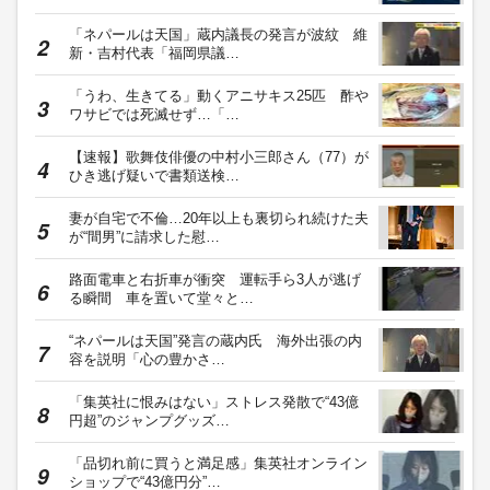
「ネパールは天国」蔵内議長の発言が波紋 維
新・吉村代表「福岡県議…
「うわ、生きてる」動くアニサキス25匹 酢や
ワサビでは死滅せず…「…
【速報】歌舞伎俳優の中村小三郎さん（77）が
ひき逃げ疑いで書類送検…
妻が自宅で不倫…20年以上も裏切られ続けた夫
が“間男”に請求した慰…
路面電車と右折車が衝突 運転手ら3人が逃げ
る瞬間 車を置いて堂々と…
“ネパールは天国”発言の蔵内氏 海外出張の内
容を説明「心の豊かさ…
「集英社に恨みはない」ストレス発散で“43億
円超”のジャンプグッズ…
「品切れ前に買うと満足感」集英社オンライン
ショップで“43億円分”…