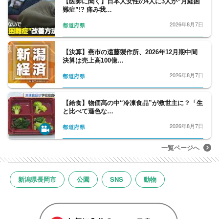
【医師に聞く】日本人女性の4人に3人が“月経困
難症”!? 痛み我…
2026年8月7日
都道府県
【決算】燕市の遠藤製作所、2026年12月期中間
決算は売上高100億…
2026年8月7日
都道府県
【給食】物価高の中“冷凍食品”が救世主に？「生
と比べて遜色な…
2026年8月7日
都道府県
一覧ページへ
新潟県長岡市
公園
SNS
動物