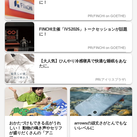
に！
PR(FINCHI on GOETHE)
FINCHI主催「IVS2026」トークセッションが話題
に！
PR(FINCHI on GOETHE)
【大人気】ひんやり冷感寝具で快適な睡眠をあな
たに。
PR(アイリスプラザ)
おかたづけもできる点がうれ
arrowsの頑丈さがとんでもな
しい！ 動物の鳴き声やセリフ
いレベルに
が盛りだくさんの「アニ