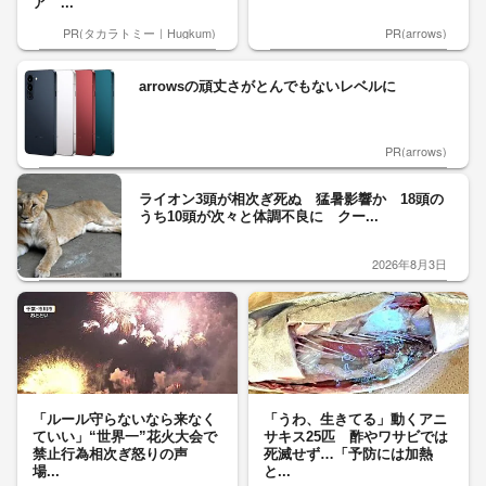
ア ...
PR(タカラトミー｜Hugkum)
PR(arrows)
arrowsの頑丈さがとんでもないレベルに
PR(arrows)
ライオン3頭が相次ぎ死ぬ 猛暑影響か 18頭の
うち10頭が次々と体調不良に クー...
2026年8月3日
「ルール守らないなら来なく
「うわ、生きてる」動くアニ
ていい」“世界一”花火大会で
サキス25匹 酢やワサビでは
禁止行為相次ぎ怒りの声
死滅せず…「予防には加熱
場...
と...