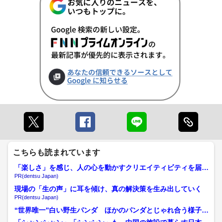
こちらも読まれています
「楽しさ」を感じ、人の心を動かすクリエイティビティを届け
る
PR(dentsu Japan)
現場の「生の声」に耳を傾け、真の解決策を生み出していく
PR(dentsu Japan)
“世界唯一”白い野生パンダ ほかのパンダとじゃれ合う様子
も 2019年に初めて確...