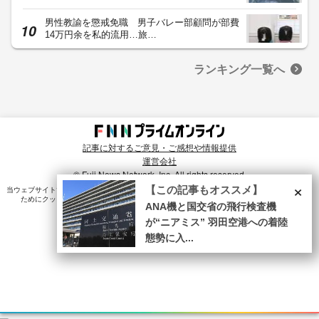
男性教諭を懲戒免職 男子バレー部顧問が部費
14万円余を私的流用…旅…
ランキング一覧へ
記事に対するご意見・ご感想や情報提供
運営会社
© Fuji News Network, Inc. All rights reserved.
×
【この記事もオススメ】
当ウェブサイトでは、ユーザのニーズ・興味・関⼼に合致したコンテンツや広告配信を提供する
ためにクッキーを使⽤しています。詳細は、
プライバシーポリシー
をご確認ください。
ANA機と国交省の飛行検査機
が“ニアミス” 羽田空港への着陸
態勢に入...