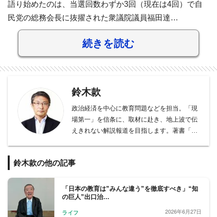
語り始めたのは、当選回数わずか3回（現在は4回）で自
民党の総務会長に抜擢された衆議院議員福田達…
続きを読む
鈴木款
政治経済を中心に教育問題などを担当。「現
場第一」を信条に、取材に赴き、地上波で伝
えきれない解説報道を目指します。著書「日
本のパラリンピックを創った男 中村裕」「小
泉進次郎 日本の未来をつくる言葉」、「日経
鈴木款の他の記事
電子版の読みかた」、編著「2020教育改革の
キモ」。趣味はマラソン、ウインドサーフィ
ン。2017年サハラ砂漠マラソン（全長250キ
「日本の教育は”みんな違う”を徹底すべき」“知
の巨人”出口治…
ロ）走破。2020年早稲田大学院スポーツ科学
研究科卒業。
2026年6月27日
ライフ