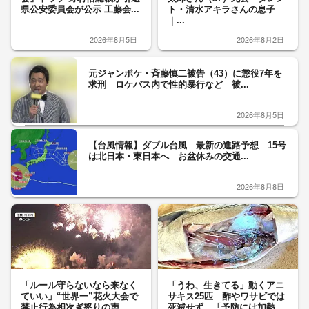
県公安委員会が公示 工藤会...
ト・清水アキラさんの息子
｜...
2026年8月5日
2026年8月2日
元ジャンポケ・斉藤慎二被告（43）に懲役7年を
求刑 ロケバス内で性的暴行など 被...
2026年8月5日
【台風情報】ダブル台風 最新の進路予想 15号
は北日本・東日本へ お盆休みの交通...
2026年8月8日
「ルール守らないなら来なく
「うわ、生きてる」動くアニ
ていい」“世界一”花火大会で
サキス25匹 酢やワサビでは
禁止行為相次ぎ怒りの声
死滅せず…「予防には加熱