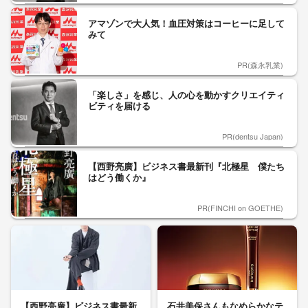
アマゾンで大人気！血圧対策はコーヒーに足して
みて
PR(森永乳業)
「楽しさ」を感じ、人の心を動かすクリエイティ
ビティを届ける
PR(dentsu Japan)
【西野亮廣】ビジネス書最新刊『北極星 僕たち
はどう働くか』
PR(FINCHI on GOETHE)
【西野亮廣】ビジネス書最新
石井美保さんもなめらかなテ