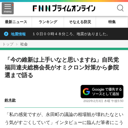
検索
最新ニュース
ランキング
そなえる防災
特集
地震情報
１０日００時４８分ころ、地震がありました。
トップ
社会
「今の維新は上手いなと思いますね」自民党
福田達夫総務会長がオミクロン対策から参院
選まで語る
鈴木款
2022年2月3日 木曜 午後5:50
「私の感覚ですが、永田町の議論の相場観が壊れたなとい
う気がすごくしていて」インタビューに臨んだ筆者にこう