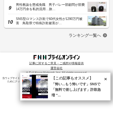
男性教諭を懲戒免職 男子バレー部顧問が部費
14万円余を私的流用…旅…
SNS型ロマンス詐欺で60代女性が1290万円被
害 鳥取県で特殊詐欺被害が…
ランキング一覧へ
記事に対するご意見・ご感想や情報提供
運営会社
© Fuji News Network, Inc. All rights reserved.
×
【この記事もオススメ】
当ウェブサイトでは、ユーザのニーズ・興味・関⼼に合致したコンテンツや広告配信を提供する
ためにクッキーを使⽤しています。詳細は、
プライバシーポリシー
をご確認ください。
「怖い...もう怖いです」SNSで
「無料で差し上げます」詐欺急
増 “...