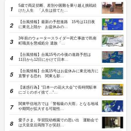
5歳で両足切断、差別や困難を乗り越え挑戦続
けた人生 「人生は捨てた…
【台風情報】最新の予想進路 15号は11日夜
に東北上陸か お盆休みの…
3年前のウォータースライダー死亡事故で邑南
町職員を懲戒処分 遺族「…
【台風情報】台風15号の今後の進路予想は
11日から12日にかけて日本…
【台風情報】台風15号はお盆休みに東北地方に
直撃する恐れ 関東も影…
【迷惑行為】“日本一の花火大会”で長時間駐車
にゴミのポイ捨て…“…
関東甲信地方では「警報級の大雨」となる地域
や期間が拡大する可能性…
愛子さま、学習院幼稚園での思い出 運動会で
は天皇皇后両陛下が笑顔…