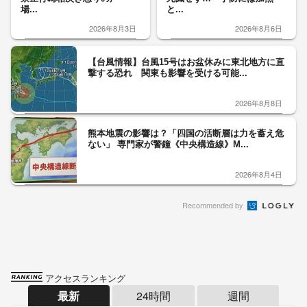
場...
と...
2026年8月3日
2026年8月6日
【台風情報】台風15号はお盆休みに東北地方に直
撃する恐れ 関東も影響を受ける可能...
2026年8月8日
熊本地震の影響は？「四国の活断層は力を蓄え危
ない」 専門家が警鐘《中央構造線》M...
2026年8月4日
Recommended by
アクセスランキング
最新
24時間
週間