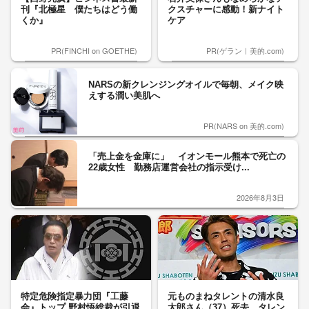
刊『北極星 僕たちはどう働
クスチャーに感動！新ナイト
くか』
ケア
PR(FINCHI on GOETHE)
PR(ゲラン｜美的.com)
NARSの新クレンジングオイルで毎朝、メイク映
えする潤い美肌へ
PR(NARS on 美的.com)
「売上金を金庫に」 イオンモール熊本で死亡の
22歳女性 勤務店運営会社の指示受け...
2026年8月3日
特定危険指定暴力団『工藤
元ものまねタレントの清水良
会』トップ 野村悟総裁が引退
太郎さん（37）死去 タレン