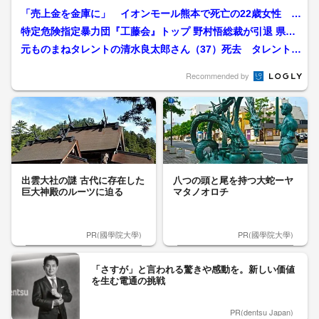
「売上金を金庫に」 イオンモール熊本で死亡の22歳女性 勤
務店運営会社の指示受け...
特定危険指定暴力団『工藤会』トップ 野村悟総裁が引退 県公
安委員会が公示 工藤会...
元ものまねタレントの清水良太郎さん（37）死去 タレント・
清水アキラさんの息子
Recommended by
出雲大社の謎 古代に存在した
八つの頭と尾を持つ大蛇ーヤ
巨大神殿のルーツに迫る
マタノオロチ
PR(國學院大學)
PR(國學院大學)
「さすが」と言われる驚きや感動を。新しい価値
を生む電通の挑戦
PR(dentsu Japan)