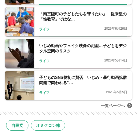
フジテレビ報道局解説委員。1961年北海道生
まれ、早稲田大学卒業後、農林中央金庫に入
「南三陸町の子どもたちを守りたい」 従来型の
庫しニューヨーク支店などを経て1992年フジ
「性教育」ではな…
テレビ入社。営業局、政治部、ニューヨーク
2026年6月26日
ライフ
支局長、経済部長を経て現職。iU情報経営イ
ノベーション専門職大学客員教授。映画倫理
機構（映倫）年少者映画審議会委員。はこだ
いじめ動画やフェイク映像の氾濫…子どもをデジ
タル空間のリスク…
て観光大使。映画配給会社アドバイザー。
2026年5月14日
ライフ
子どものSNS規制に賛否 いじめ・暴行動画拡散
問題で問われる“…
2026年5月5日
ライフ
一覧ページへ
自民党
オミクロン株