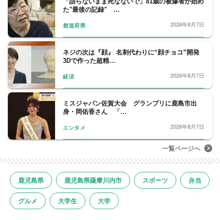
「語らないまま死なないで」81歳の被爆者が始め
た"最後の記録" …
2026年8月7日
都道府県
ネジの次は『顔』 名刺代わりに“顔チョコ”開発
3Dで作った超精…
2026年8月7日
経済
ミスジャパン佐賀大会 グランプリに鹿島市出
身・岡佑香さん 「…
2026年8月7日
エンタメ
一覧ページへ
鹿児島県
鹿児島県薩摩川内市
スポーツ
弁当
グルメ
大学生
大学