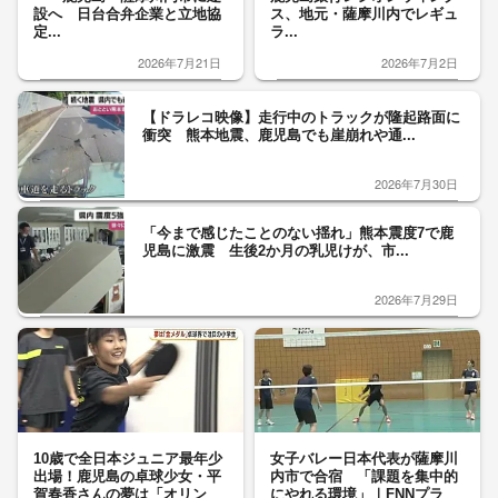
設へ 日台合弁企業と立地協
ス、地元・薩摩川内でレギュ
定...
ラ...
2026年7月21日
2026年7月2日
【ドラレコ映像】走行中のトラックが隆起路面に
衝突 熊本地震、鹿児島でも崖崩れや通...
2026年7月30日
「今まで感じたことのない揺れ」熊本震度7で鹿
児島に激震 生後2か月の乳児けが、市...
2026年7月29日
10歳で全日本ジュニア最年少
女子バレー日本代表が薩摩川
出場！鹿児島の卓球少女・平
内市で合宿 「課題を集中的
賀春香さんの夢は「オリン
にやれる環境」｜FNNプラ