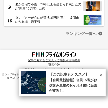
妻が自宅で不倫…20年以上も裏切られ続けた夫
が“間男”に請求した慰…
ダンプカーが穴に転落 61歳男性死亡 盛岡市
の作業場 岩手県
ランキング一覧へ
記事に対するご意見・ご感想や情報提供
運営会社
© Fuji News Network, Inc. All rights reserved.
×
【この記事もオススメ】
当ウェブサイトでは、ユーザのニーズ・興味・関⼼に合致したコンテンツや広告配信を提供する
ためにクッキーを使⽤しています。詳細は、
プライバシーポリシー
をご確認ください。
【台風最新情報】台風15号がお
盆休み直撃のおそれ 列島に台風
が接近し...