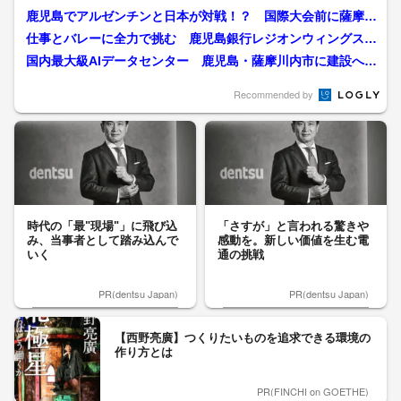
鹿児島でアルゼンチンと日本が対戦！？ 国際大会前に薩摩川
内でトレーニング中
仕事とバレーに全力で挑む 鹿児島銀行レジオンウィングス、
地元・薩摩川内でレギュラ...
国内最大級AIデータセンター 鹿児島・薩摩川内市に建設へ
日台合弁企業と立地協定...
Recommended by
時代の「最"現場"」に飛び込
「さすが」と言われる驚きや
み、当事者として踏み込んで
感動を。新しい価値を生む電
いく
通の挑戦
PR(dentsu Japan)
PR(dentsu Japan)
【西野亮廣】つくりたいものを追求できる環境の
作り方とは
PR(FINCHI on GOETHE)