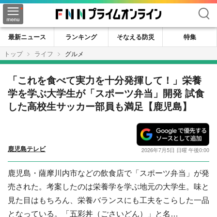
検索
最新ニュース
ランキング
そなえる防災
特集
トップ
ライフ
グルメ
「これを食べて実力を十分発揮して！」栄養
学を学ぶ大学生が「スポーツ弁当」開発 試食
した高校生サッカー部員も満足【鹿児島】
鹿児島テレビ
2026年7月5日 日曜 午後0:00
鹿児島・薩摩川内市などの飲食店で「スポーツ弁当」が発
売された。考案したのは栄養学を学ぶ地元の大学生。味と
見た目はもちろん、栄養バランスにも工夫をこらした一品
となっている。「五彩丼（ごさいどん）」と名…