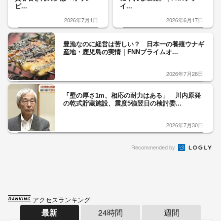
ピ...
イ...
2026年7月1日
2026年6月17日
豊漁なのに経営は苦しい？ 日本一の養殖ウナギ
産地・鹿児島の実情｜FNNプライムオ...
2026年7月28日
「壁の厚さ1m、相応の耐力はある」 川内原発
の乾式貯蔵施設、震度5強翌日の検討委...
2026年7月30日
Recommended by
アクセスランキング
最新
24時間
週間