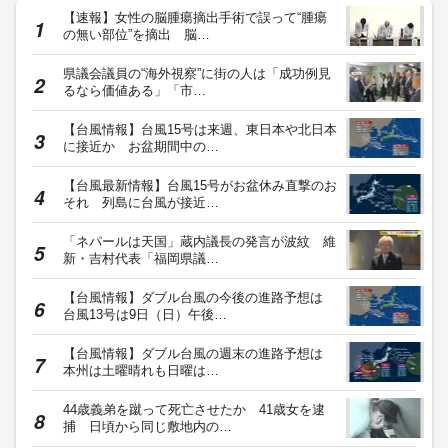
【速報】女性の脳腫瘍摘出手術で誤って“腫瘍
の無い部位”を摘出 脳…
県議会議員の“海外視察”に街の人は「成功例見
るなら価値ある」「市…
【台風情報】台風15号は来週、東日本や北日本
に接近か お盆期間中の…
【台風最新情報】台風15号がお盆休み直撃のお
それ 列島に台風が接近…
「ネパールは天国」蔵内議長の発言が波紋 維
新・吉村代表「福岡県議…
【台風情報】ダブル台風の今後の進路予想は
台風13号は9日（日）午後…
【台風情報】ダブル台風の週末の進路予想は
本州は土曜晴れも日曜は…
44歳義弟を蹴って死亡させたか 41歳女を逮
捕 日頃から同じ敷地内の…