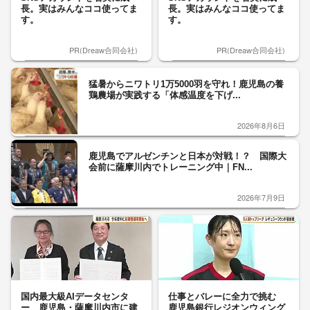
長。実はみんなココ使ってま
長。実はみんなココ使ってま
す。
す。
PR(Dreaw合同会社)
PR(Dreaw合同会社)
猛暑からニワトリ1万5000羽を守れ！鹿児島の養
鶏農場が実践する「体感温度を下げ...
2026年8月6日
鹿児島でアルゼンチンと日本が対戦！？ 国際大
会前に薩摩川内でトレーニング中｜FN...
2026年7月9日
国内最大級AIデータセンタ
仕事とバレーに全力で挑む
ー 鹿児島・薩摩川内市に建
鹿児島銀行レジオンウィング