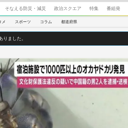
そなえる防災・減災
政治スクエア
特集
番組発
タメ
スポーツ
コラム
都道府県
ありました。