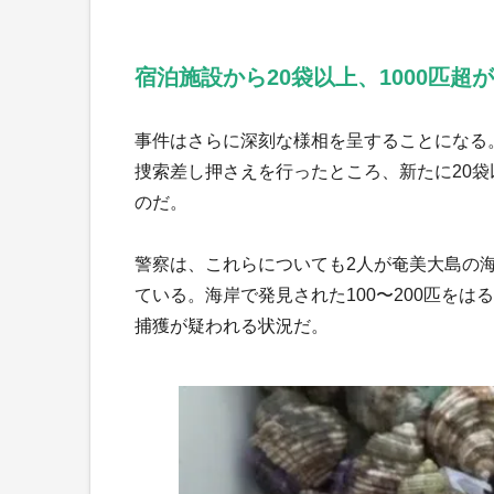
宿泊施設から20袋以上、1000匹超
事件はさらに深刻な様相を呈することになる。
捜索差し押さえを行ったところ、新たに20
のだ。
警察は、これらについても2人が奄美大島の
ている。海岸で発見された100〜200匹を
捕獲が疑われる状況だ。