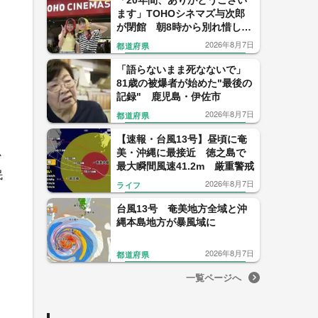
「20年間、ありがとうござい
ます」TOHOシネマズ与次郎
が閉館 朝8時から別れ惜しむ
ファンも【鹿児島】
2026年8月7日
都道府県
「語らないまま死なないで」
81歳の被爆者が始めた"最後の
記録" 鹿児島・伊佐市
2026年8月7日
都道府県
【速報・台風13号】昼頃に奄
美・沖縄に最接近 徳之島で
か
最大瞬間風速41.2m 厳重警戒
民
2026年8月7日
ライフ
台風13号 奄美地方全域と沖
縄本島地方が暴風域に
2026年8月7日
都道府県
一覧ページへ