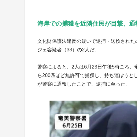
海岸での捕獲を近隣住民が目撃、通
文化財保護法違反の疑いで逮捕・送検された
ジェ容疑者（33）の2人だ。
警察によると、2人は6月23日午後5時ごろ
ら200匹ほど無許可で捕獲し、持ち運ぼう
が警察に通報したことで、逮捕に至った。