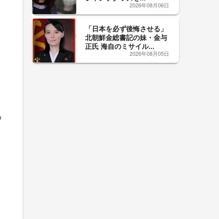
2026年08月06日
「日本を必ず後悔させる」
北朝鮮金総書記の妹・金与
正氏 海自のミサイル...
2026年08月05日
め