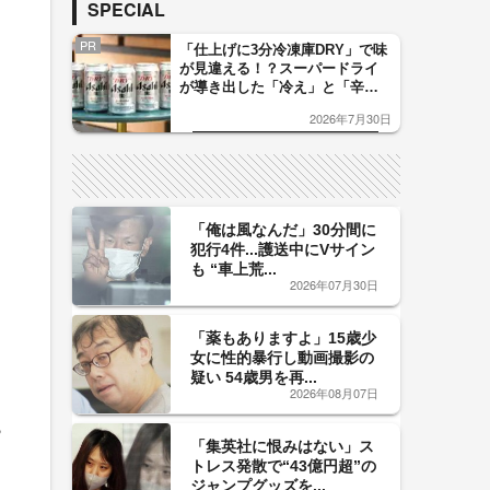
SPECIAL
PR
「仕上げに3分冷凍庫DRY」で味
が見違える！？スーパードライ
が導き出した「冷え」と「辛
口」のおいしい関係 青く変化
2026年7月30日
した「辛口カーブ」が飲み頃の
サイン！
「俺は風なんだ」30分間に
犯行4件...護送中にVサイン
も “車上荒...
2026年07月30日
「薬もありますよ」15歳少
女に性的暴行し動画撮影の
疑い 54歳男を再...
2026年08月07日
ら
「集英社に恨みはない」ス
トレス発散で“43億円超”の
ジャンプグッズを...