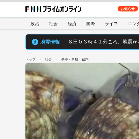
お知らせ
政治
社会
経済
国際
ライフ
エン
地震情報
８日０３時４１分ころ、地震が
トップ
社会
事件・事故・裁判