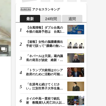
アクセスランキング
最新
24時間
週間
【台風情報】ダブル台風の
今後の進路予想は 台風13
号は9日（日）午後…
【速報】女性の脳腫瘍摘出
手術で誤って“腫瘍の無い部
位”を摘出 脳…
「ネパールは天国」蔵内議
長の発言が波紋 維新・吉
村代表「福岡県議…
「トランプ大統領はロシア
政府のために活動の可能
性」FBIは現職大統領…
「生涯考え続けてくださ
い」江別市男子大学生集団
暴行死 主犯格・当…
タイの中高一貫校で銃乱
射 教職員5人死亡20人以上