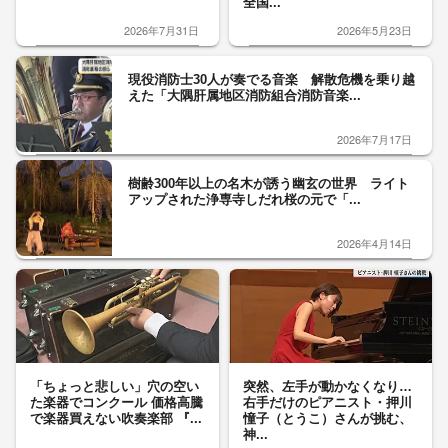
全国...
2026年7月31日
2026年5月23日
現役消防士30人が奏でる音楽 解散危機を乗り越
えた「大隅肝属地区消防組合消防音楽...
2026年7月17日
樹齢300年以上の名木が誘う幽玄の世界 ライト
アップされた浄専寺しだれ桜の元で「...
2026年4月14日
「ちょっと悲しい」穴の空い
突然、左手が動かなくなり…
た楽器でコンクール 価格高騰
右手だけのピアニスト・押川
で楽器買えない吹奏楽部 『...
憧子（とうこ）さんが挑む、
神...