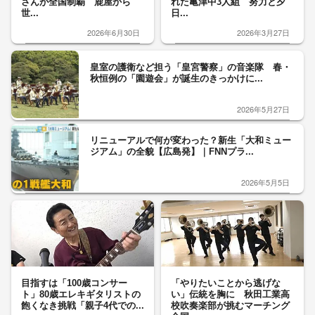
さんが全国制覇 鹿屋から
れた亀津中3人組 努力と夕
世...
日...
2026年6月30日
2026年3月27日
皇室の護衛など担う「皇宮警察」の音楽隊 春・
秋恒例の「園遊会」が誕生のきっかけに...
2026年5月27日
リニューアルで何が変わった？新生「大和ミュー
ジアム」の全貌【広島発】｜FNNプラ...
2026年5月5日
目指すは「100歳コンサー
「やりたいことから逃げな
ト」80歳エレキギタリストの
い」伝統を胸に 秋田工業高
飽くなき挑戦「親子4代での...
校吹奏楽部が挑むマーチング