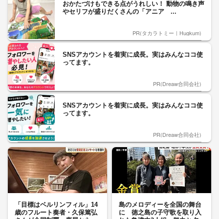
おかたづけもできる点がうれしい！ 動物の鳴き声
やセリフが盛りだくさんの「アニア ...
PR(タカラトミー｜Hugkum)
SNSアカウントを着実に成長。実はみんなココ使
ってます。
PR(Dreaw合同会社)
SNSアカウントを着実に成長。実はみんなココ使
ってます。
PR(Dreaw合同会社)
「目標はベルリンフィル」14
島のメロディーを全国の舞台
歳のフルート奏者・久保篤弘
に 徳之島の子守歌を取り入