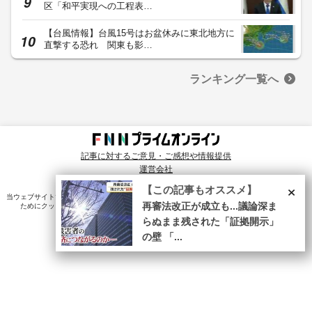
区「和平実現への工程表…
【台風情報】台風15号はお盆休みに東北地方に
直撃する恐れ 関東も影…
ランキング一覧へ
記事に対するご意見・ご感想や情報提供
運営会社
© Fuji News Network, Inc. All rights reserved.
×
【この記事もオススメ】
当ウェブサイトでは、ユーザのニーズ・興味・関⼼に合致したコンテンツや広告配信を提供する
再審法改正が成立も...議論深ま
ためにクッキーを使⽤しています。詳細は、
プライバシーポリシー
をご確認ください。
らぬまま残された「証拠開示」
の壁 「...