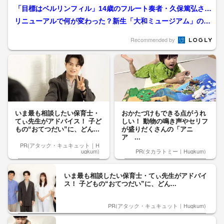
亀津中3人組 努力と夕日...
「目標はベルリンフィル」14歳のフルート奏者・久保篤弘さん
が全国制覇 鹿屋から世...
リニューアルで何が変わった？新生「大和ミュージアム」の全
貌【広島発】
Recommended by
いま最も相談したい保育士・
おかたづけもできる点がうれ
てぃ先生がアドバイス！ 子ど
しい！ 動物の鳴き声やセリフ
もの“おてつだい”に、どん...
が盛りだくさんの「アニ
ア ...
PR(アタック・キュキュット｜H
ugkum)
PR(タカラトミー｜Hugkum)
いま最も相談したい保育士・てぃ先生がアドバイ
ス！ 子どもの“おてつだい”に、どん...
PR(アタック・キュキュット｜Hugkum)