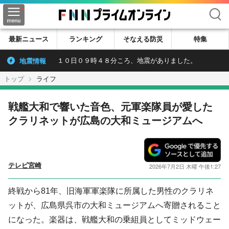
検索
最新ニュース
ランキング
そなえる防災
特集
地震情報
１０日０９時４８分ころ、地震がありました。
トップ
ライフ
戦艦大和で響いた音色、元軍楽隊員が愛した
クラリネットが広島の大和ミュージアムへ
テレビ宮崎
2026年7月2日 木曜 午後1:27
終戦から81年、旧海軍軍楽隊に所属した男性のクラリネ
ットが、広島県呉市の大和ミュージアムへ寄贈されること
になった。楽器は、戦艦大和の乗組員としてミッドウェー