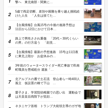
撃へ 東北南部・関東に…
5歳で両足切断、差別や困難を乗り越え挑戦続
けた人生 「人生は捨てた…
【台風情報】台風15号の今後の進路予想は
11日から12日にかけて日本…
路上で男性さされ重傷 「20代～30代くらい
の男」の行方追う 「顔見…
【台風情報】最新の予想進路 15号は11日夜
に東北上陸か お盆休みの…
3年前のウォータースライダー死亡事故で邑南
町職員を懲戒処分 遺族「…
北アルプスの麓で土石流 登山者ら一時400人
孤立 仮設置の橋で下山 …
愛子さま、学習院幼稚園での思い出 運動会で
は天皇皇后両陛下が笑顔…
ネタニヤフ首相 トランプ大統領主導のガザ地