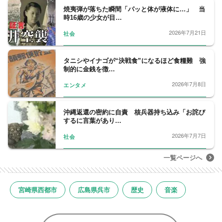
焼夷弾が落ちた瞬間「パッと体が液体に…」 当
時16歳の少女が目…
2026年7月21日
社会
タニシやイナゴが“決戦食”になるほど食糧難 強
制的に金銭を徴…
2026年7月8日
エンタメ
沖縄返還の密約に自責 核兵器持ち込み「お詫び
するに言葉があり…
2026年7月7日
社会
一覧ページへ
宮崎県西都市
広島県呉市
歴史
音楽