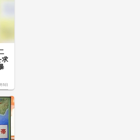
二
を求
暴
8月5日