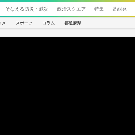
そなえる防災・減災
政治スクエア
特集
番組発
タメ
スポーツ
コラム
都道府県