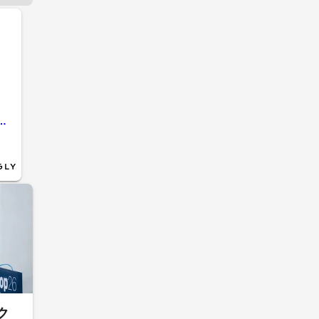
退 県公安委員会が公示 工藤会に君臨して26年 県警｢影響力なくなったと判断｣ 【福岡発】
ク