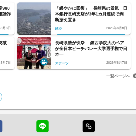
960
「緩やかに回復」 長崎県の景気 日
電話詐
本銀行長崎支店が3年1カ月連続で判
断据え置き
年8月8日
2026年8月8日
経済
戦突破
長崎県勢が快挙 鎮西学院大のペア
が全日本ビーチバレー大学選手権で日
本一
年8月7日
2026年8月7日
スポーツ
一覧ページへ