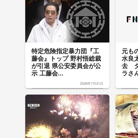
特定危険指定暴力団『工
元も
藤会』トップ 野村悟総裁
水良
が引退 県公安委員会が公
去 
示 工藤会...
ラさん
2026年7月31日