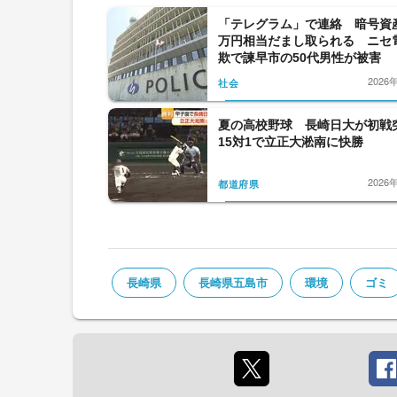
「テレグラム」で連絡 暗号資産
万円相当だまし取られる ニセ
欺で諫早市の50代男性が被害
2026
社会
夏の高校野球 長崎日大が初
15対1で立正大淞南に快勝
2026
都道府県
長崎県
長崎県五島市
環境
ゴミ