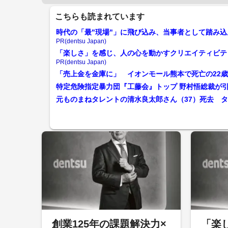
こちらも読まれています
時代の「最"現場"」に飛び込み、当事者として踏み込
PR(dentsu Japan)
「楽しさ」を感じ、人の心を動かすクリエイティビテ
PR(dentsu Japan)
「売上金を金庫に」 イオンモール熊本で死亡の22
元ものまねタレントの清水良太郎さん（37）死去 
創業125年の課題解決力×
「楽