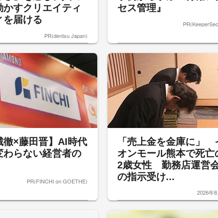
動かすクリエイティ
セス管理』
ィを届ける
PR(KeeperSecu
PR(dentsu Japan)
城徹×藤田晋】AI時代
「売上金を金庫に」 
変わらない経営者の
オンモール熊本で死亡
2歳女性 勤務店運営
の指示受け...
PR(FINCHI on GOETHE)
2026年