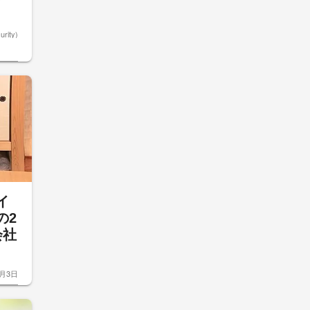
rity)
イ
の2
会社
8月3日