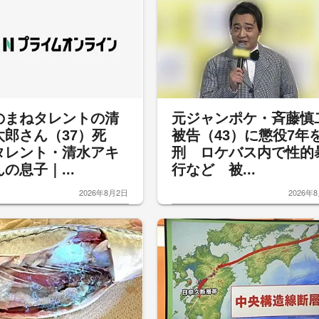
のまねタレントの清
元ジャンポケ・斉藤慎
太郎さん（37）死
被告（43）に懲役7年
タレント・清水アキ
刑 ロケバス内で性的
の息子｜...
行など 被...
2026年8月2日
2026年