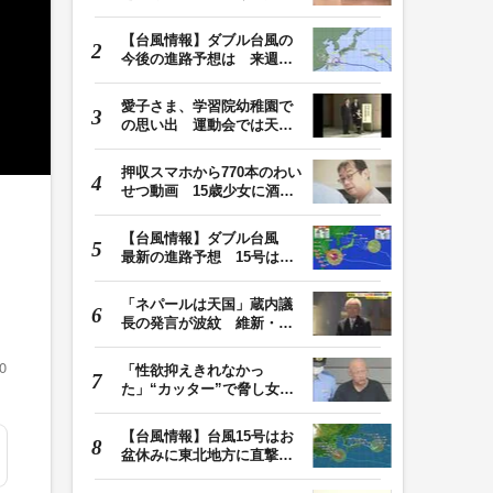
生 「人生は捨てた…
【台風情報】ダブル台風の
今後の進路予想は 来週、
台風15号が北日本…
愛子さま、学習院幼稚園で
の思い出 運動会では天皇
皇后両陛下が笑顔…
押収スマホから770本のわい
せつ動画 15歳少女に酒と
薬飲ませ性的暴行…
【台風情報】ダブル台風
最新の進路予想 15号は北
日本・東日本へ …
「ネパールは天国」蔵内議
長の発言が波紋 維新・吉
村代表「福岡県議…
0
「性欲抑えきれなかっ
た」“カッター”で脅し女子
中学生を性的暴行か…
【台風情報】台風15号はお
盆休みに東北地方に直撃す
る恐れ 関東も影…