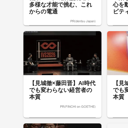
多様な才能で挑む、これ
心を
からの電通
ビテ
PR(dentsu Japan)
【見城徹×藤田晋】AI時代
【見
でも変わらない経営者の
でも
本質
本質
PR(FINCHI on GOETHE)