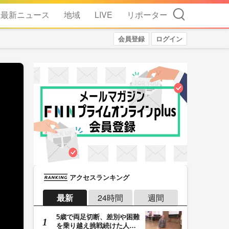
検索
最新ニュース
地域
LIVE
リポーター
会員登録
ログイン
アクセスランキング
最新
24時間
週間
5歳で両足切断、差別や困難
を乗り越え挑戦続けた人