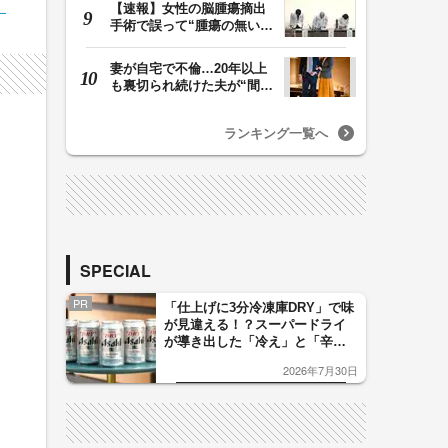
【速報】女性の脳腫瘍摘出
手術で誤って“腫瘍の無い部
位”を摘出 脳…
妻が自宅で不倫…20年以上
も裏切られ続けた夫が“間
男”に請求した慰…
ランキング一覧へ
SPECIAL
PR
「仕上げに3分冷凍庫DRY」で味
が見違える！？スーパードライ
が導き出した「冷え」と「辛
口」のおいしい関係 青く変化
2026年7月30日
した「辛口カーブ」が飲み頃の
サイン！