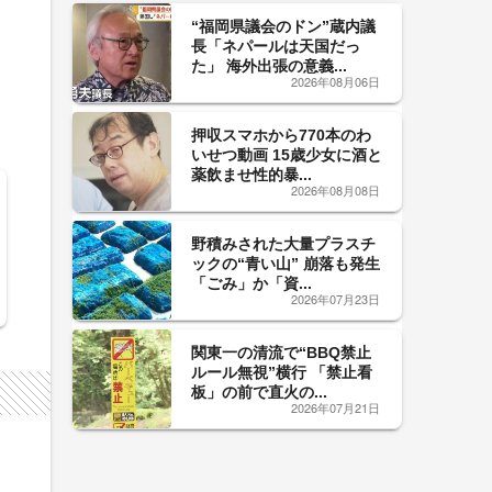
“福岡県議会のドン”蔵内議
長「ネパールは天国だっ
た」 海外出張の意義...
2026年08月06日
押収スマホから770本のわ
いせつ動画 15歳少女に酒と
薬飲ませ性的暴...
2026年08月08日
野積みされた大量プラスチ
ックの“青い山” 崩落も発生
「ごみ」か「資...
2026年07月23日
関東一の清流で“BBQ禁止
ルール無視”横行 「禁止看
板」の前で直火の...
2026年07月21日