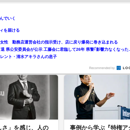
んでいく
ィを届ける
歳女性 勤務店運営会社の指示受け、店に戻り爆発に巻き込まれる
特定危険指定暴力団『工藤会』トップ 野村悟総裁が引
タレント・清水アキラさんの息子
Recommended by
しさ」を感じ、人の
事例から学ぶ『特権ア