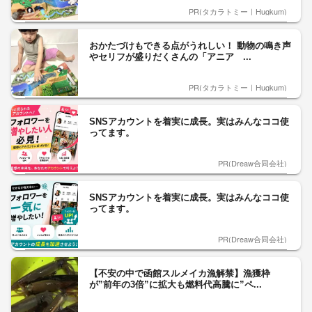
PR(タカラトミー｜Hugkum)
おかたづけもできる点がうれしい！ 動物の鳴き声
やセリフが盛りだくさんの「アニア ...
PR(タカラトミー｜Hugkum)
SNSアカウントを着実に成長。実はみんなココ使
ってます。
PR(Dreaw合同会社)
SNSアカウントを着実に成長。実はみんなココ使
ってます。
PR(Dreaw合同会社)
【不安の中で函館スルメイカ漁解禁】漁獲枠
が”前年の3倍”に拡大も燃料代高騰に”ペ...