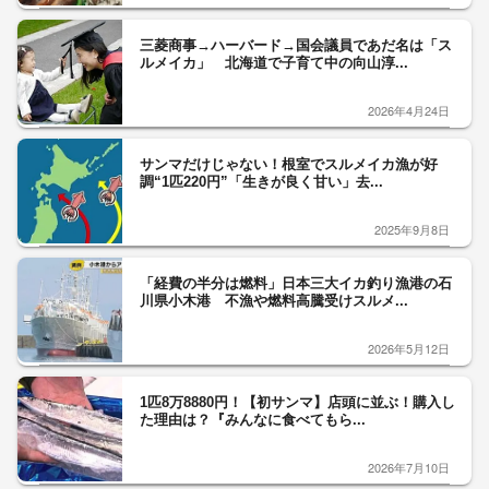
三菱商事→ハーバード→国会議員であだ名は「ス
ルメイカ」 北海道で子育て中の向山淳...
2026年4月24日
サンマだけじゃない！根室でスルメイカ漁が好
調“1匹220円”「生きが良く甘い」去...
2025年9月8日
「経費の半分は燃料」日本三大イカ釣り漁港の石
川県小木港 不漁や燃料高騰受けスルメ...
2026年5月12日
1匹8万8880円！【初サンマ】店頭に並ぶ！購入し
た理由は？『みんなに食べてもら...
2026年7月10日