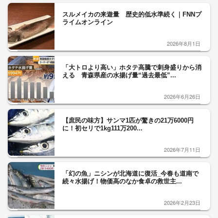
スルメイカの来遊量 歴史的低水準続く｜FNNプ
ライムオンライン
2026年8月1日
「大トロより高い」ホタテ高騰で刺身盛りから消
える 青森県産の水揚げ量“過去最低”...
2026年6月26日
【庶民の味方】サンマ1匹が驚きの21万6000円
に！初セリで1kg111万200...
2026年7月11日
「幻の魚」ニシンが北海道に復活_今春も道南で
続々水揚げ！物価高のなか食卓の救世主...
2026年2月23日