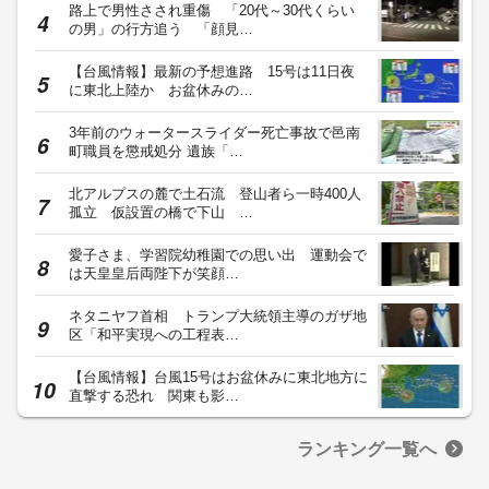
路上で男性さされ重傷 「20代～30代くらい
の男」の行方追う 「顔見…
【台風情報】最新の予想進路 15号は11日夜
に東北上陸か お盆休みの…
3年前のウォータースライダー死亡事故で邑南
町職員を懲戒処分 遺族「…
北アルプスの麓で土石流 登山者ら一時400人
孤立 仮設置の橋で下山 …
愛子さま、学習院幼稚園での思い出 運動会で
は天皇皇后両陛下が笑顔…
ネタニヤフ首相 トランプ大統領主導のガザ地
区「和平実現への工程表…
【台風情報】台風15号はお盆休みに東北地方に
直撃する恐れ 関東も影…
ランキング一覧へ