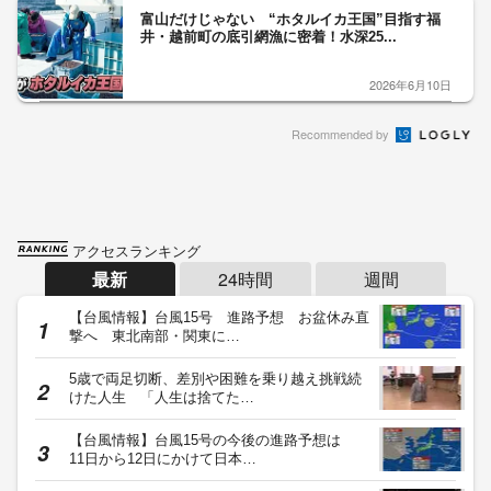
富山だけじゃない “ホタルイカ王国”目指す福
井・越前町の底引網漁に密着！水深25...
2026年6月10日
Recommended by
アクセスランキング
最新
24時間
週間
【台風情報】台風15号 進路予想 お盆休み直
撃へ 東北南部・関東に…
5歳で両足切断、差別や困難を乗り越え挑戦続
けた人生 「人生は捨てた…
【台風情報】台風15号の今後の進路予想は
11日から12日にかけて日本…