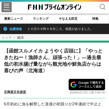
検索
最新ニュース
ランキング
そなえる防災
特集
地震情報
１０日０９時４８分ころ、地震がありました。
トップ
経済
【函館スルメイカ ようやく店頭に】「やっと
きたねー！漁師さん、頑張った！」―過去最
低の初水揚げ量ながら観光地や鮮魚店からは
喜びの声〈北海道〉
北海道文化放送
2026年6月13日 土曜 午前7:00
6月初めに漁を解禁した直後の初競りが2年連続で中止と