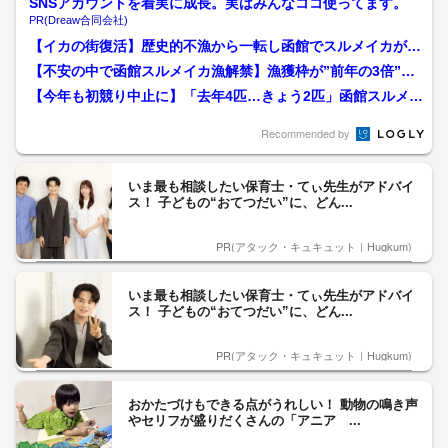
SNSアカウントを着実に成長。実はみんなココ使ってます。
PR(Dreaw合同会社)
【イカの街復活】歴史的不漁から一転し函館でスルメイカが豊
漁＿前年同月比10倍以上...
【不安の中で函館スルメイカ漁解禁】漁獲枠が”前年の3倍”に
拡大も燃料代高騰に”ペ...
【今年も初競り中止に】「去年4匹…きょう2匹」函館スルメイ
カ漁が今年も厳しい船出...
Recommended by
いま最も相談したい保育士・てぃ先生がアドバイ
ス！ 子どもの“おてつだい”に、どん...
PR(アタック・キュキュット｜Hugkum)
いま最も相談したい保育士・てぃ先生がアドバイ
ス！ 子どもの“おてつだい”に、どん...
PR(アタック・キュキュット｜Hugkum)
おかたづけもできる点がうれしい！ 動物の鳴き声
やセリフが盛りだくさんの「アニア ...