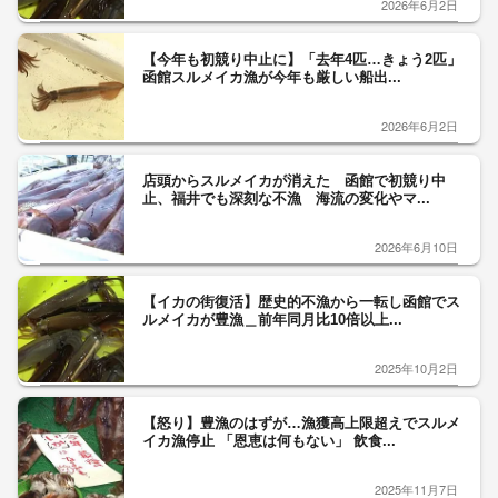
2026年6月2日
【今年も初競り中止に】「去年4匹…きょう2匹」
函館スルメイカ漁が今年も厳しい船出...
2026年6月2日
店頭からスルメイカが消えた 函館で初競り中
止、福井でも深刻な不漁 海流の変化やマ...
2026年6月10日
【イカの街復活】歴史的不漁から一転し函館でス
ルメイカが豊漁＿前年同月比10倍以上...
2025年10月2日
【怒り】豊漁のはずが…漁獲高上限超えでスルメ
イカ漁停止 「恩恵は何もない」 飲食...
2025年11月7日