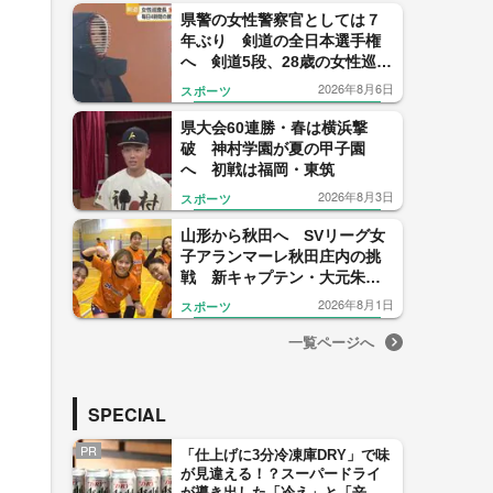
県警の女性警察官としては７
年ぶり 剣道の全日本選手権
へ 剣道5段、28歳の女性巡査
長の得意技は“裏から打つ面”
2026年8月6日
スポーツ
県大会60連勝・春は横浜撃
破 神村学園が夏の甲子園
へ 初戦は福岡・東筑
2026年8月3日
スポーツ
山形から秋田へ SVリーグ女
子アランマーレ秋田庄内の挑
戦 新キャプテン・大元朱菜
選手が語る“山形への感謝”と
2026年8月1日
スポーツ
新天地への決意
一覧ページへ
SPECIAL
PR
「仕上げに3分冷凍庫DRY」で味
が見違える！？スーパードライ
が導き出した「冷え」と「辛