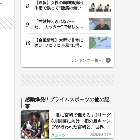
【速報】女性の脳腫瘍摘出
手術で誤って“腫瘍の無い部
位”を摘出 脳…
「性欲抑えきれなかっ
た」“カッター”で脅し女子
中学生を性的暴行か…
【台風情報】大型で非常に
ス
強い“ノロノロ台風”13号の
進路は？ 沖縄…
ランキング一覧へ
感動爆発!! プライムスポーツの他の記
事
「夏に宮崎で鍛える」Jリーグ
8月開幕に向け 初の夏キャン
プが行われた宮崎と、世界基
準を目指す日本サッカーの挑
2026年8月7日
スポーツ
戦