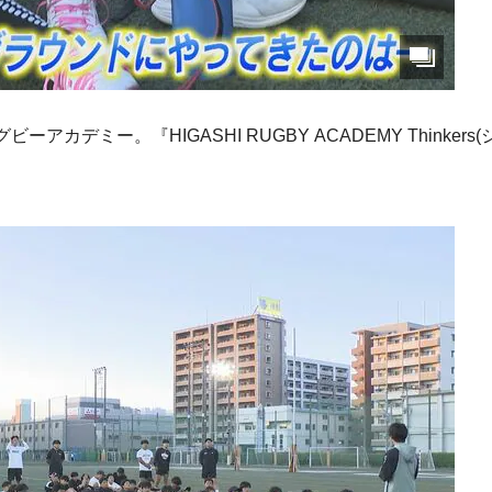
デミー。『HIGASHI RUGBY ACADEMY Thinkers(