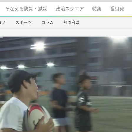
そなえる防災・減災
政治スクエア
特集
番組発
タメ
スポーツ
コラム
都道府県