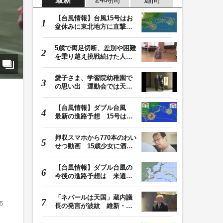
【台風情報】台風15号はお
盆休みに東北地方に直撃す
る恐れ 関東も影…
5歳で両足切断、差別や困難
を乗り越え挑戦続けた人
生 「人生は捨てた…
愛子さま、学習院幼稚園で
の思い出 運動会では天皇
皇后両陛下が笑顔…
【台風情報】ダブル台風
最新の進路予想 15号は北
日本・東日本へ …
押収スマホから770本のわい
せつ動画 15歳少女に酒と
薬飲ませ性的暴行…
【台風情報】ダブル台風の
今後の進路予想は 来週、
台風15号が北日本…
「ネパールは天国」蔵内議
5
長の発言が波紋 維新・吉
村代表「福岡県議…