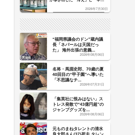
口」のおいしい関係 青く変化
2026年7月30日
した「辛口カーブ」が飲み頃の
サイン！
“福岡県議会のドン”蔵内議
長「ネパールは天国だっ
た」 海外出張の意義...
2026年08月06日
名将・馬淵史郎、70歳の夏
40回目の“甲子園”へ導いた
「不思議なチ...
2026年07月31日
「集英社に恨みはない」ス
トレス発散で“43億円超”の
ジャンプグッズを...
2026年08月06日
元ものまねタレントの清水
良太郎さん(37)死去 タレン