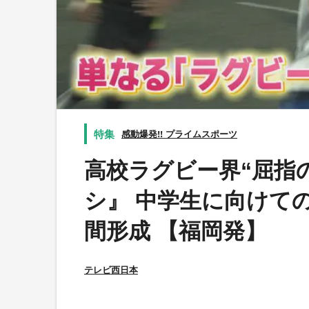
感動爆発!! プライムスポーツ
高校ラグビー界“屈指
シ』 中学生に向けての
間形成 【福岡発】
テレビ西日本