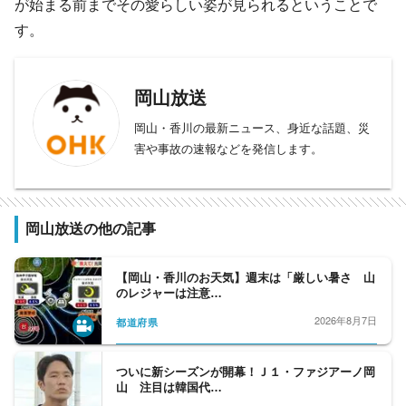
が始まる前までその愛らしい姿が見られるということで
す。
岡山放送
岡山・香川の最新ニュース、身近な話題、災
害や事故の速報などを発信します。
岡山放送の他の記事
【岡山・香川のお天気】週末は「厳しい暑さ 山
のレジャーは注意…
2026年8月7日
都道府県
ついに新シーズンが開幕！Ｊ１・ファジアーノ岡
山 注目は韓国代…