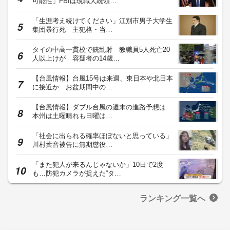
可能性」FBIは現職大統領…
「生涯考え続けてください」江別市男子大学生
集団暴行死 主犯格・当…
タイの中高一貫校で銃乱射 教職員5人死亡20
人以上けが 容疑者の14歳…
【台風情報】台風15号は来週、東日本や北日本
に接近か お盆期間中の…
【台風情報】ダブル台風の週末の進路予想は
本州は土曜晴れも日曜は…
「社会に出られる確率ほぼないと思っている」
川村葉音被告に無期懲役…
「また犯人が来るんじゃないか」10日で2度
も…防犯カメラが捉えた“タ…
ランキング一覧へ