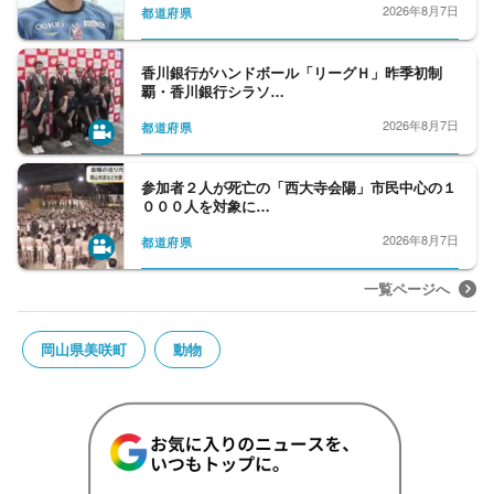
2026年8月7日
都道府県
香川銀行がハンドボール「リーグＨ」昨季初制
覇・香川銀行シラソ…
2026年8月7日
都道府県
参加者２人が死亡の「西大寺会陽」市民中心の１
０００人を対象に…
2026年8月7日
都道府県
一覧ページへ
岡山県美咲町
動物