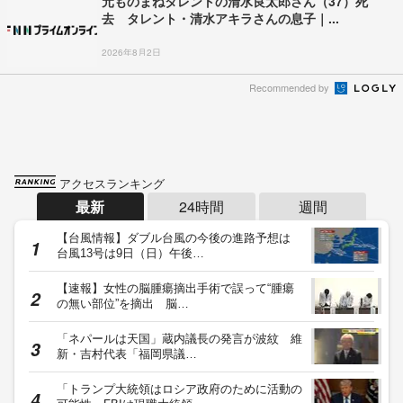
元ものまねタレントの清水良太郎さん（37）死
去 タレント・清水アキラさんの息子｜...
2026年8月2日
Recommended by
アクセスランキング
最新
24時間
週間
【台風情報】ダブル台風の今後の進路予想は
台風13号は9日（日）午後…
【速報】女性の脳腫瘍摘出手術で誤って“腫瘍
の無い部位”を摘出 脳…
「ネパールは天国」蔵内議長の発言が波紋 維
新・吉村代表「福岡県議…
「トランプ大統領はロシア政府のために活動の