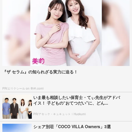
『ザ セラム』の知られざる実力に迫る！
PR(エリクシール on 美的.com)
いま最も相談したい保育士・てぃ先生がアドバ
イス！ 子どもの“おてつだい”に、どん...
PR(アタック・キュキュット｜Hugkum)
シェア別荘「COCO VILLA Owners」3選