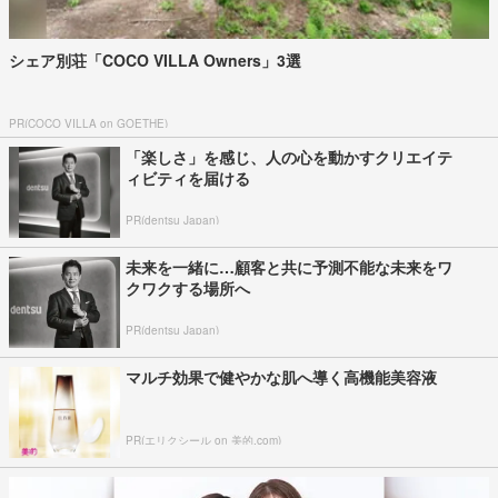
シェア別荘「COCO VILLA Owners」3選
PR(COCO VILLA on GOETHE)
「楽しさ」を感じ、人の心を動かすクリエイテ
ィビティを届ける
PR(dentsu Japan)
未来を一緒に…顧客と共に予測不能な未来をワ
クワクする場所へ
PR(dentsu Japan)
マルチ効果で健やかな肌へ導く高機能美容液
PR(エリクシール on 美的.com)