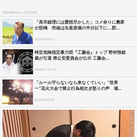
PR(FINCHI on GOETHE)
「高市総理には愛想尽かした」コメ余りに農家
が悲鳴 売値は生産原価の半分以下に…肥...
2026年8月5日
特定危険指定暴力団『工藤会』トップ 野村悟総
裁が引退 県公安委員会が公示 工藤会...
2026年7月31日
「ルール守らないなら来なくていい」“世界
一”花火大会で禁止行為相次ぎ怒りの声 場...
2026年8月3日