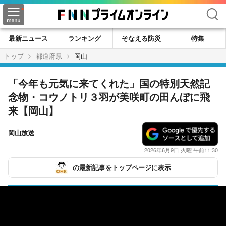
検索
最新ニュース
ランキング
そなえる防災
特集
トップ
都道府県
岡山
「今年も元気に来てくれた」国の特別天然記
念物・コウノトリ３羽が美咲町の田んぼに飛
来【岡山】
岡山放送
2026年6月9日 火曜 午前11:30
の最新記事をトップページに表示