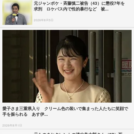
元ジャンポケ・斉藤慎二被告（43）に懲役7年を
求刑 ロケバス内で性的暴行など 被...
2026年8月5日
愛子さま三重県入り クリーム色の装いで集まった人たちに笑顔で
手を振られる あす伊...
2026年8月1日