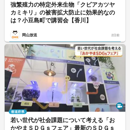
強繁殖力の特定外来生物「クビアカツヤ
カミキリ」の被害拡大防止に効果的なの
は？小豆島町で講習会【香川】
岡山放送
2日前
都道府県
若い世代が社会課題について考える「お
かやまＳＤＧｓフェア」最新のＳＤＧｓ