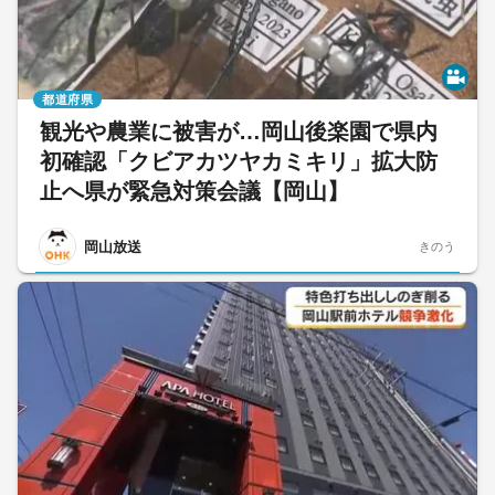
都道府県
観光や農業に被害が…岡山後楽園で県内
初確認「クビアカツヤカミキリ」拡大防
止へ県が緊急対策会議【岡山】
岡山放送
きのう