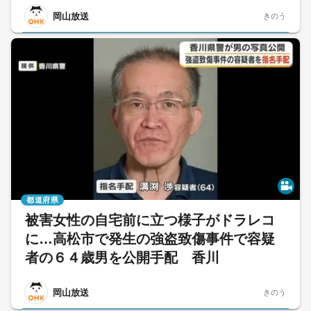
岡山放送
きのう
都道府県
被害女性の自宅前に立つ様子がドラレコ
に…高松市で発生の強盗致傷事件で容疑
者の６４歳男を公開手配 香川
岡山放送
きのう