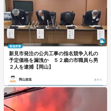
都道府県
新見市発注の公共工事の指名競争入札の
予定価格を漏洩か ５２歳の市職員ら男
２人を逮捕【岡山】
岡山放送
きのう