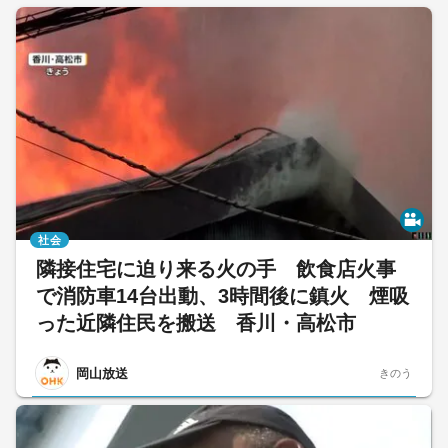
社会
隣接住宅に迫り来る火の手 飲食店火事
で消防車14台出動、3時間後に鎮火 煙吸
った近隣住民を搬送 香川・高松市
岡山放送
きのう