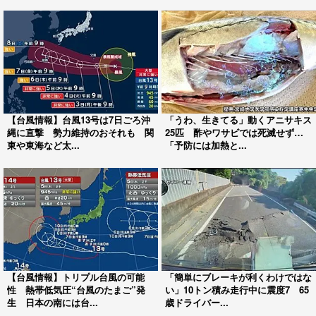
【台風情報】台風13号は7日ごろ沖
「うわ、生きてる」動くアニサキス
縄に直撃 勢力維持のおそれも 関
25匹 酢やワサビでは死滅せず…
東や東海など太...
「予防には加熱と...
【台風情報】トリプル台風の可能
「簡単にブレーキが利くわけではな
性 熱帯低気圧“台風のたまご”発
い」10トン積み走行中に震度7 65
生 日本の南には台...
歳ドライバー...