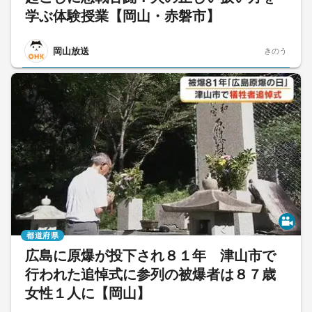
学ぶ体験授業【岡山・赤磐市】
岡山放送
きのう
都道府県
広島に原爆が投下され８１年 津山市で
行われた追悼式に参列の被爆者は８７歳
女性１人に【岡山】