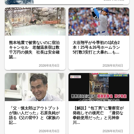
熊本地震で被害ないのに宿泊
大谷翔平が今季初の1試合2
キャンセル 老舗温泉宿は数
本！25号＆26号ホームラン
千万円の損失 社長は安全確
5打数3安打と大暴れ…も...
認...
2026年8月6日
2026年8月6日
「父・慎太郎はアウトプット
【解説】“包丁男”に警察官が
が強い人だった」石原良純が
発砲しその後死亡 「適切な
語る《父の背中》と《家族の
拳銃使用だった」と元神奈
記...
川...
2026年8月6日
2026年8月6日