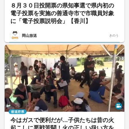
８月３０日投開票の県知事選で県内初の
電子投票を実施の善通寺市で市職員対象
に「電子投票説明会」【香川】
岡山放送
きのう
都道府県
今はガスで便利だが…子供たちは昔の火
起こしに悪戦苦闘！火の正しい扱い方を