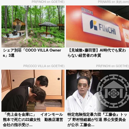
PR(FINCHI on GOETHE)
PR(NARS on 美的.com)
シェア別荘「COCO VILLA Owner
【見城徹×藤田晋】AI時代でも変わ
s」3選
らない経営者の本質
PR(COCO VILLA on GOETHE)
PR(FINCHI on GOETHE)
「売上金を金庫に」 イオンモール
特定危険指定暴力団『工藤会』トッ
熊本で死亡の22歳女性 勤務店運営
プ 野村悟総裁が引退 県公安委員会
会社の指示受け...
が公示 工藤会...