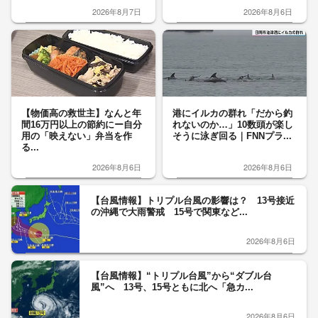
2026年8月7日
2026年8月6日
【物価高の救世主】なんと年
港にイルカの群れ「だから釣
間16万円以上の節約にー自分
れないのか…」10数頭が楽し
用の「映えない」弁当を作
そうに泳ぎ回る｜FNNプラ...
る...
2026年8月6日
2026年8月6日
【台風情報】トリプル台風の影響は？ 13号接近
の沖縄で大雨警戒 15号で関東など...
2026年8月6日
【台風情報】“トリプル台風”から“ダブル台
風”へ 13号、15号ともに北へ「急カ...
2026年8月6日