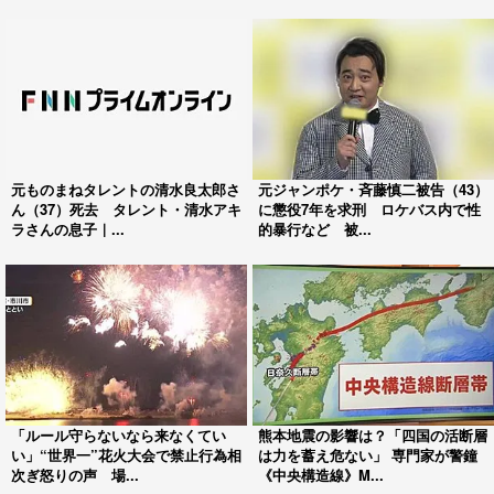
元ものまねタレントの清水良太郎さ
元ジャンポケ・斉藤慎二被告（43）
ん（37）死去 タレント・清水アキ
に懲役7年を求刑 ロケバス内で性
ラさんの息子｜...
的暴行など 被...
「ルール守らないなら来なくてい
熊本地震の影響は？「四国の活断層
い」“世界一”花火大会で禁止行為相
は力を蓄え危ない」 専門家が警鐘
次ぎ怒りの声 場...
《中央構造線》M...