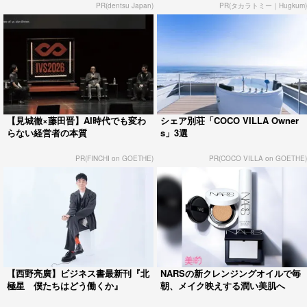
PR(dentsu Japan)
PR(タカラトミー｜Hugkum)
【見城徹×藤田晋】AI時代でも変わ
シェア別荘「COCO VILLA Owner
らない経営者の本質
s」3選
PR(FINCHI on GOETHE)
PR(COCO VILLA on GOETHE)
【西野亮廣】ビジネス書最新刊『北
NARSの新クレンジングオイルで毎
極星 僕たちはどう働くか』
朝、メイク映えする潤い美肌へ