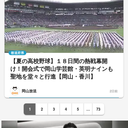
都道府県
【夏の高校野球】１８日間の熱戦幕開
け！開会式で岡山学芸館・英明ナインも
聖地を堂々と行進【岡山・香川】
岡山放送
2日前
1
2
3
4
5
…
73