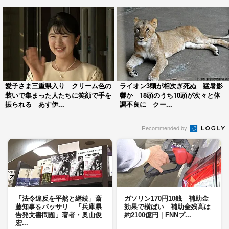
愛子さま三重県入り クリーム色の
ライオン3頭が相次ぎ死ぬ 猛暑影
装いで集まった人たちに笑顔で手を
響か 18頭のうち10頭が次々と体
振られる あす伊...
調不良に クー...
Recommended by
「法令違反を平然と継続」斎
ガソリン170円10銭 補助金
藤知事をバッサリ 「兵庫県
効果で横ばい 補助金残高は
告発文書問題」著者・奥山俊
約2100億円｜FNNプ...
宏...