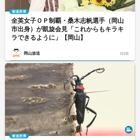
都道府県
全英女子ＯＰ制覇・桑木志帆選手（岡山
市出身）が凱旋会見「これからもキラキ
ラできるように」【岡山】
岡山放送
2日前
都道府県