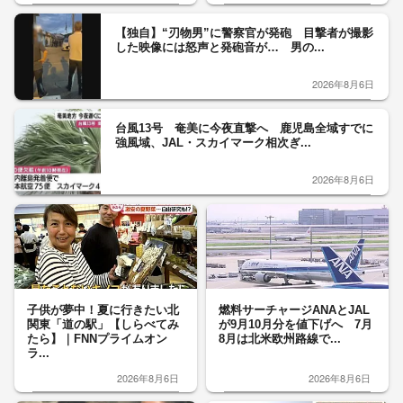
【独自】“刃物男”に警察官が発砲 目撃者が撮影
した映像には怒声と発砲音が… 男の...
2026年8月6日
台風13号 奄美に今夜直撃へ 鹿児島全域すでに
強風域、JAL・スカイマーク相次ぎ...
2026年8月6日
子供が夢中！夏に行きたい北
燃料サーチャージANAとJAL
関東「道の駅」【しらべてみ
が9月10月分を値下げへ 7月
たら】｜FNNプライムオン
8月は北米欧州路線で...
ラ...
2026年8月6日
2026年8月6日