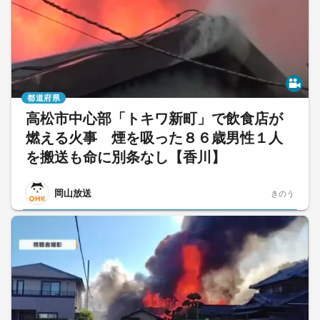
都道府県
高松市中心部「トキワ新町」で飲食店が
燃える火事 煙を吸った８６歳男性１人
を搬送も命に別条なし【香川】
岡山放送
きのう