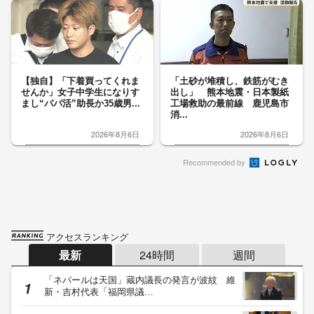
【独自】「下着買ってくれま
「土砂が堆積し、鉄筋がむき
せんか」女子中学生になりす
出し」 熊本地震・日本製紙
まし“パパ活”助長か35歳男...
工場救助の最前線 鹿児島市
消...
2026年8月6日
2026年8月6日
Recommended by
アクセスランキング
最新
24時間
週間
「ネパールは天国」蔵内議長の発言が波紋 維
新・吉村代表「福岡県議…