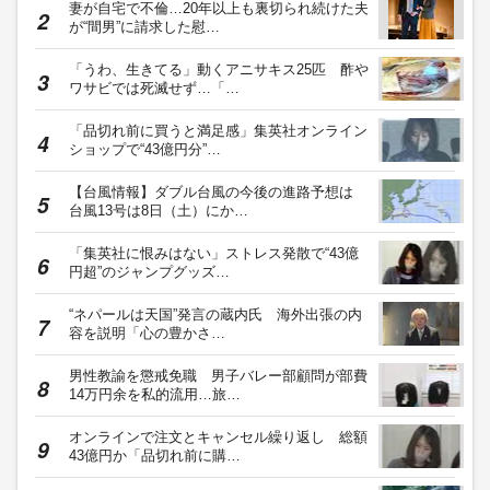
妻が自宅で不倫…20年以上も裏切られ続けた夫
が“間男”に請求した慰…
「うわ、生きてる」動くアニサキス25匹 酢や
ワサビでは死滅せず…「…
「品切れ前に買うと満足感」集英社オンライン
ショップで“43億円分”…
【台風情報】ダブル台風の今後の進路予想は
台風13号は8日（土）にか…
「集英社に恨みはない」ストレス発散で“43億
円超”のジャンプグッズ…
“ネパールは天国”発言の蔵内氏 海外出張の内
容を説明「心の豊かさ…
男性教諭を懲戒免職 男子バレー部顧問が部費
14万円余を私的流用…旅…
オンラインで注文とキャンセル繰り返し 総額
43億円か「品切れ前に購…