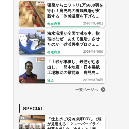
猛暑からニワトリ1万5000羽を
守れ！鹿児島の養鶏農場が実
践する「体感温度を下げる」
驚きの暑さ対策
2026年8月6日
都道府県
海水浴場が全国で減る中、指
宿はなぜ「あえて復活」させ
たのか 砂浜再生プロジェク
トの舞台裏
2026年8月6日
都道府県
「土砂が堆積し、鉄筋がむき
出し」 熊本地震・日本製紙
工場救助の最前線 鹿児島市
消防が報告会
2026年8月6日
社会
一覧ページへ
SPECIAL
PR
「仕上げに3分冷凍庫DRY」で味
が見違える！？スーパードライ
が導き出した「冷え」と「辛