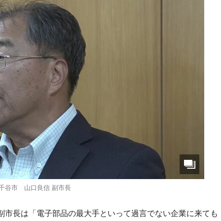
千谷市 山口良信 副市長
副市長は「電子部品の最大手といって過言でない企業に来ても