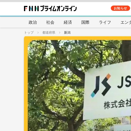
お知らせ
政治
社会
経済
国際
ライフ
エン
トップ
都道府県
新潟