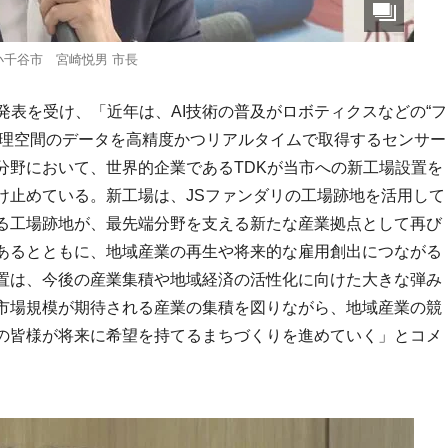
小千谷市 宮崎悦男 市長
発表を受け、「近年は、AI技術の普及がロボティクスなどの“フ
物理空間のデータを高精度かつリアルタイムで取得するセンサー
分野において、世界的企業であるTDKが当市への新工場設置を
け止めている。新工場は、JSファンダリの工場跡地を活用して
る工場跡地が、最先端分野を支える新たな産業拠点として再び
あるとともに、地域産業の再生や将来的な雇用創出につながる
置は、今後の産業集積や地域経済の活性化に向けた大きな弾み
市場規模が期待される産業の集積を図りながら、地域産業の競
の皆様が将来に希望を持てるまちづくりを進めていく」とコメ