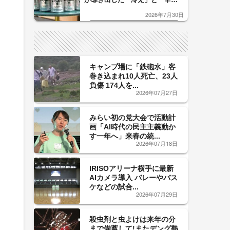
口」のおいしい関係 青く変化
2026年7月30日
した「辛口カーブ」が飲み頃の
サイン！
キャンプ場に「鉄砲水」客
巻き込まれ10人死亡、23人
負傷 174人を...
2026年07月27日
みらい初の党大会で活動計
画「AI時代の民主主義動か
す一年へ」来春の統...
2026年07月18日
IRISOアリーナ横手に最新
AIカメラ導入 バレーやバス
ケなどの試合...
2026年07月29日
殺虫剤と虫よけは来年の分
まで備蓄して!またデング熱