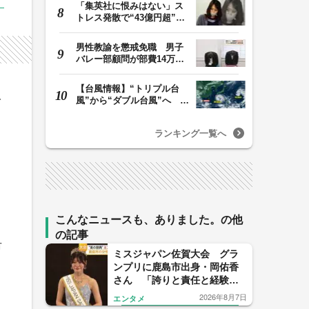
「集英社に恨みはない」ス
トレス発散で“43億円超”の
ジャンプグッズ…
男性教諭を懲戒免職 男子
バレー部顧問が部費14万円
余を私的流用…旅…
【台風情報】“トリプル台
で
風”から“ダブル台風”へ 13
号、15号とも…
ランキング一覧へ
こんなニュースも、ありました。の他
の記事
市
ミスジャパン佐賀大会 グラ
ンプリに鹿島市出身・岡佑香
さん 「誇りと責任と経験を
胸に、胸を張って挑戦してい
2026年8月7日
エンタメ
きたい」