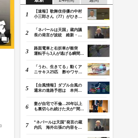
【速報】歌舞伎俳優の中村
小三郎さん（77）がひき逃
げ疑いで書類送検…
「ネパールは天国」蔵内議
長の発言が波紋 維新・吉
村代表「福岡県議…
路面電車と右折車が衝突
運転手ら3人が逃げる瞬間
車を置いて堂々と…
「うわ、生きてる」動くア
ニサキス25匹 酢やワサビ
では死滅せず…「…
【台風情報】ダブル台風の
週末の進路予想は 本州は
土曜晴れも日曜は…
妻が自宅で不倫…20年以上
も裏切られ続けた夫が“間
男”に請求した慰…
“ネパールは天国”発言の蔵
0
内氏 海外出張の内容を説
明「心の豊かさ…