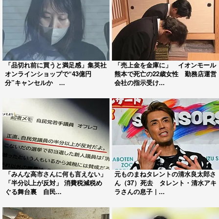
「品切れ前に買うと満足感」集英社
「売上金を金庫に」 イオンモール
オンラインショップで“43億円
熊本で死亡の22歳女性 勤務店運営
分”キャンセルか ...
会社の指示受け...
「みんな高市さんに何も言えない」
元ものまねタレントの清水良太郎さ
「半分以上が反対」 消費税減税め
ん（37）死去 タレント・清水アキ
ぐる舞台裏 自民...
ラさんの息子｜...