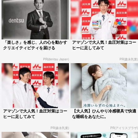
「楽しさ」を感じ、人の心を動かす
アマゾンで大人気！血圧対策はコー
クリエイティビティを届ける
ヒーに足してみて
PR(dentsu Japan)
PR(森永乳業)
アマゾンで大人気！血圧対策はコー
【大人気】ひんやり冷感寝具で快適
ヒーに足してみて
な睡眠をあなたに。
PR(森永乳業)
PR(アイリスプラザ)