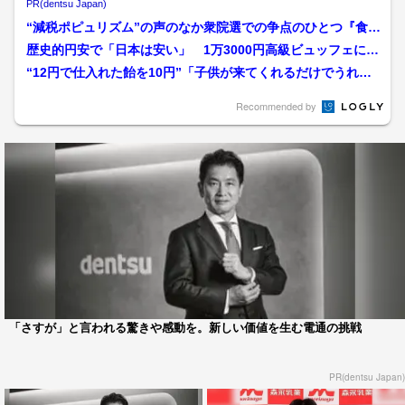
る
PR(dentsu Japan)
“減税ポピュリズム”の声のなか衆院選での争点のひとつ『食料
品消費税ゼロ』 飲食店...
歴史的円安で「日本は安い」 1万3000円高級ビュッフェに訪
日客「超お得」 街の...
“12円で仕入れた飴を10円”「子供が来てくれるだけでうれし
い」伊丹のローカルコ...
Recommended by
「さすが」と言われる驚きや感動を。新しい価値を生む電通の挑戦
PR(dentsu Japan)