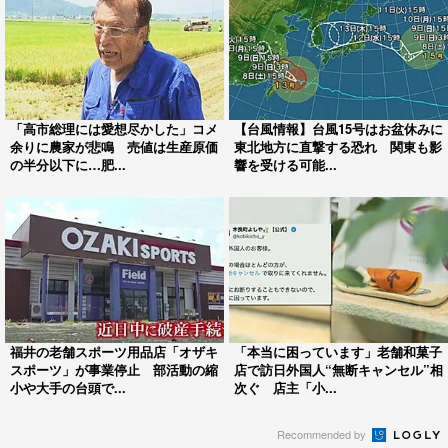
「高市総理には愛想尽かした」コメ
【台風情報】台風15号はお盆休みに
余りに農家が悲鳴 売値は生産原価
東北地方に直撃する恐れ 関東も影
の半分以下に…肥...
響を受ける可能...
福井の老舗スポーツ用品店「オザキ
「本当に困っています」老舗和菓子
スポーツ」が事業停止 部活動の縮
店で訪日外国人“無断キャンセル”相
小や大手の台頭で...
次ぐ 店主「小...
Recommended by