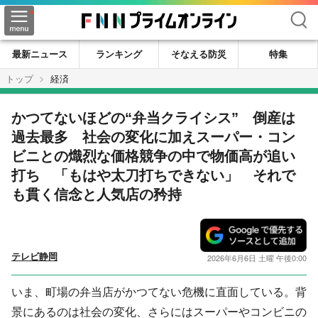
検索
最新ニュース
ランキング
そなえる防災
特集
トップ
経済
かつてないほどの“弁当クライシス” 倒産は
過去最多 社会の変化に加えスーパー・コン
ビニとの熾烈な価格競争の中で物価高が追い
打ち 「もはや太刀打ちできない」 それで
も貫く信念と人気店の矜持
テレビ静岡
2026年6月6日 土曜 午後0:00
いま、町場の弁当店がかつてない危機に直面している。背
景にあるのは社会の変化、さらにはスーパーやコンビニの