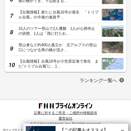
仮の橋ができ、下山始まる…
【台風情報】新たに台風16号が発生 「トリプ
ル台風」の今後の進路予…
15人のツアー登山で2人遭難 1人が心肺停止
の状態、1人は「雨に打たれ…
登山者など約400人孤立か 北アルプスの登山
口につながる県の橋が流さ…
【台風情報】台風16号が小笠原近海で発生 ま
た“トリプル台風”に…1…
ランキング一覧へ
記事に対するご意見・ご感想や情報提供
運営会社
© Fuji News Network, Inc. All rights reserved.
×
【この記事もオススメ】
当ウェブサイトでは、ユーザのニーズ・興味・関⼼に合致したコンテンツや広告配信を提供する