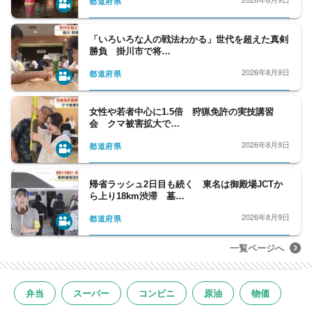
都道府県
「いろいろな人の戦法わかる」世代を超えた真剣
勝負 掛川市で将…
2026年8月9日
都道府県
女性や若者中心に1.5倍 狩猟免許の実技講習
会 クマ被害拡大で…
2026年8月9日
都道府県
帰省ラッシュ2日目も続く 東名は御殿場JCTか
ら上り18km渋滞 墓…
2026年8月9日
都道府県
一覧ページへ
弁当
スーパー
コンビニ
原油
物価