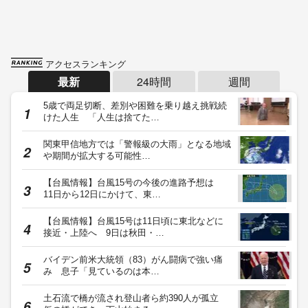
アクセスランキング
最新
24時間
週間
5歳で両足切断、差別や困難を乗り越え挑戦続
けた人生 「人生は捨てた…
関東甲信地方では「警報級の大雨」となる地域
や期間が拡大する可能性…
【台風情報】台風15号の今後の進路予想は
11日から12日にかけて、東…
【台風情報】台風15号は11日頃に東北などに
接近・上陸へ 9日は秋田・…
バイデン前米大統領（83）がん闘病で強い痛
み 息子「見ているのは本…
土石流で橋が流され登山者ら約390人が孤立