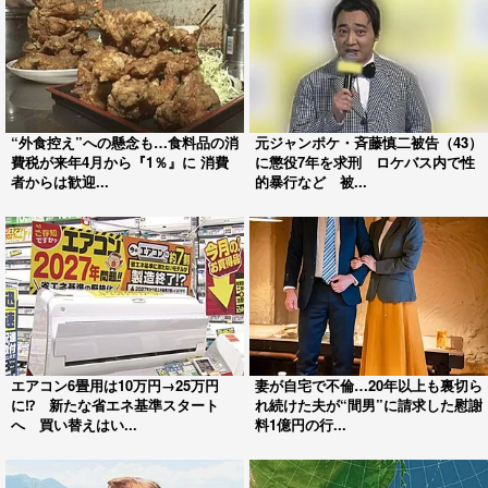
“外食控え”への懸念も…食料品の消
元ジャンポケ・斉藤慎二被告（43）
費税が来年4月から『1％』に 消費
に懲役7年を求刑 ロケバス内で性
者からは歓迎...
的暴行など 被...
エアコン6畳用は10万円→25万円
妻が自宅で不倫…20年以上も裏切ら
に⁉ 新たな省エネ基準スタート
れ続けた夫が“間男”に請求した慰謝
へ 買い替えはい...
料1億円の行...