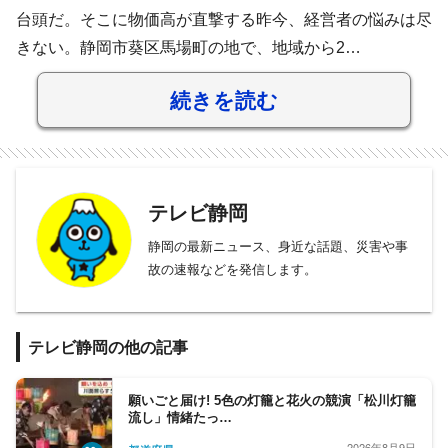
台頭だ。そこに物価高が直撃する昨今、経営者の悩みは尽
きない。静岡市葵区馬場町の地で、地域から2…
続きを読む
テレビ静岡
静岡の最新ニュース、身近な話題、災害や事
故の速報などを発信します。
テレビ静岡の他の記事
願いごと届け! 5色の灯籠と花火の競演「松川灯籠
流し」情緒たっ…
2026年8月9日