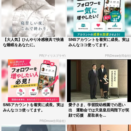
【大人気】ひんやり冷感寝具で快適
SNSアカウントを着実に成長。実は
な睡眠をあなたに。
みんなココ使ってます。
PR(アイリスプラザ)
PR(Dreaw合同会社)
SNSアカウントを着実に成長。実は
愛子さま、学習院幼稚園での思い
みんなココ使ってます。
出 運動会では天皇皇后両陛下が笑
顔で応援 星取表を...
PR(Dreaw合同会社)