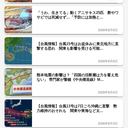
「うわ、生きてる」動くアニサキス25匹 酢やワ
サビでは死滅せず…「予防には加熱と...
2026年8月6日
【台風情報】台風15号はお盆休みに東北地方に直
撃する恐れ 関東も影響を受ける可能...
2026年8月8日
熊本地震の影響は？「四国の活断層は力を蓄え危
ない」 専門家が警鐘《中央構造線》M...
2026年8月4日
【台風情報】台風13号は7日ごろ沖縄に直撃 勢
力維持のおそれも 関東や東海など太...
2026年8月3日