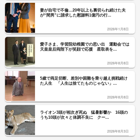
妻が自宅で不倫…20年以上も裏切られ続けた夫
が“間男”に請求した慰謝料1億円の行...
2026年1月8日
愛子さま、学習院幼稚園での思い出 運動会では
天皇皇后両陛下が笑顔で応援 星取表を...
2026年8月8日
5歳で両足切断、差別や困難を乗り越え挑戦続け
た人生 「人生は捨てたものじゃない」...
2026年8月8日
ライオン3頭が相次ぎ死ぬ 猛暑影響か 16頭の
うち10頭が次々と体調不良に クー...
2026年8月3日