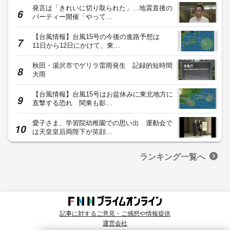
発言は「きれいに切り取られた」…地震直後の
パーティー開催「やって…
【台風情報】台風15号の今後の進路予想は
11日から12日にかけて、東…
秋田・湯沢市でゲリラ雷雨発生 記録的短時間
大雨
【台風情報】台風15号はお盆休みに東北地方に
直撃する恐れ 関東も影…
愛子さま、学習院幼稚園での思い出 運動会で
は天皇皇后両陛下が笑顔…
ランキング一覧へ
記事に対するご意見・ご感想や情報提供
運営会社