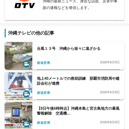
沖縄の最新ニュース、身近な話題、災害や事
故の速報などを発信します。
沖縄テレビの他の記事
台風１３号 沖縄から徐々に遠ざかる
2026年8月9日
都道府県
地上40メートルでの救助訓練 那覇市消防局や建
設会社が連携
2026年8月8日
都道府県
【8日午後6時時点】沖縄本島と宮古島地方の暴風
警報解除 交通機…
2026年8月8日
都道府県