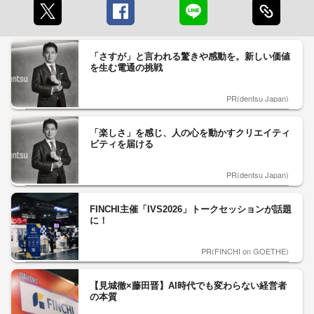
「さすが」と言われる驚きや感動を。新しい価値
を生む電通の挑戦
PR(dentsu Japan)
「楽しさ」を感じ、人の心を動かすクリエイティ
ビティを届ける
PR(dentsu Japan)
FINCHI主催「IVS2026」トークセッションが話題
に！
PR(FINCHI on GOETHE)
【見城徹×藤田晋】AI時代でも変わらない経営者
の本質