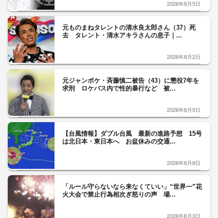
2026年8月5日
元ものまねタレントの清水良太郎さん（37）死
去 タレント・清水アキラさんの息子｜...
2026年8月2日
元ジャンポケ・斉藤慎二被告（43）に懲役7年を
求刑 ロケバス内で性的暴行など 被...
2026年8月5日
【台風情報】ダブル台風 最新の進路予想 15号
は北日本・東日本へ お盆休みの交通...
2026年8月8日
「ルール守らないなら来なくていい」“世界一”花
火大会で禁止行為相次ぎ怒りの声 場...
2026年8月3日