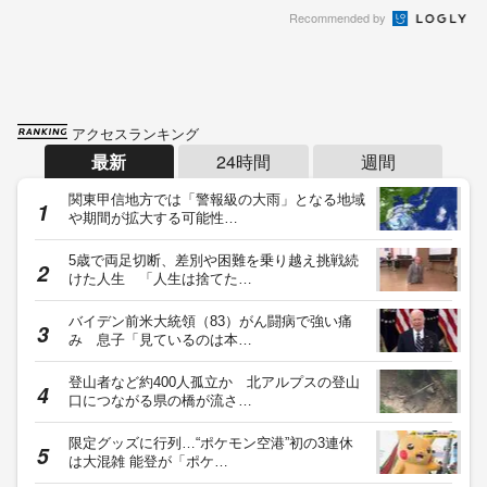
Recommended by
アクセスランキング
最新
24時間
週間
関東甲信地方では「警報級の大雨」となる地域
や期間が拡大する可能性…
5歳で両足切断、差別や困難を乗り越え挑戦続
けた人生 「人生は捨てた…
バイデン前米大統領（83）がん闘病で強い痛
み 息子「見ているのは本…
登山者など約400人孤立か 北アルプスの登山
口につながる県の橋が流さ…
限定グッズに行列…“ポケモン空港”初の3連休
は大混雑 能登が「ポケ…