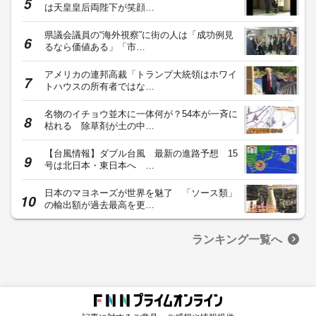
は天皇皇后両陛下が笑顔…
県議会議員の“海外視察”に街の人は「成功例見
るなら価値ある」「市…
アメリカの連邦高裁「トランプ大統領はホワイ
トハウスの所有者ではな…
名物のイチョウ並木に一体何が？54本が一斉に
枯れる 除草剤が土の中…
【台風情報】ダブル台風 最新の進路予想 15
号は北日本・東日本へ …
日本のマヨネーズが世界を魅了 「ソース類」
の輸出額が過去最高を更…
ランキング一覧へ