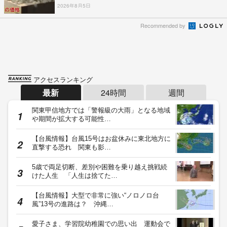
2026年8月5日
Recommended by
アクセスランキング
最新
24時間
週間
関東甲信地方では「警報級の大雨」となる地域
や期間が拡大する可能性…
【台風情報】台風15号はお盆休みに東北地方に
直撃する恐れ 関東も影…
5歳で両足切断、差別や困難を乗り越え挑戦続
けた人生 「人生は捨てた…
【台風情報】大型で非常に強い“ノロノロ台
風”13号の進路は？ 沖縄…
愛子さま、学習院幼稚園での思い出 運動会で