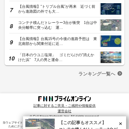
【台風情報】“トリプル台風”が再来 近づく前
から進路図の外でも大…
コンテナ積んだトレーラー3台が衝突 1台は中
央分離帯に突っ込む 運…
【台風情報】台風15号の今後の進路予想は 東
北南部から関東付近に近…
「日本のウユニ塩湖」 ゴミだらけの“消えか
けた浜” 7人の男と運命…
ランキング一覧へ
記事に対するご意見・ご感想や情報提供
運営会社
© Fuji News Network, Inc. All rights reserved.
×
【この記事もオススメ】
当ウェブサイトでは、ユーザのニーズ・興味・関⼼に合致したコンテンツや広告配信を提供する
ためにクッキーを使⽤しています。詳細は、
プライバシーポリシー
をご確認ください。