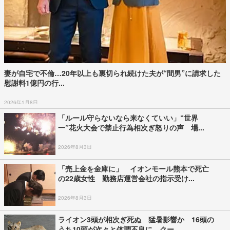
妻が自宅で不倫…20年以上も裏切られ続けた夫が“間男”に請求した
慰謝料1億円の行...
2026年1月8日
「ルール守らないなら来なくていい」“世界
一”花火大会で禁止行為相次ぎ怒りの声 場...
2026年8月3日
「売上金を金庫に」 イオンモール熊本で死亡
の22歳女性 勤務店運営会社の指示受け...
2026年8月3日
ライオン3頭が相次ぎ死ぬ 猛暑影響か 16頭の
うち10頭が次々と体調不良に クー...