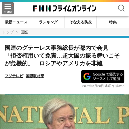
検索
最新ニュース
ランキング
そなえる防災
特集
トップ
国際
国連のグテーレス事務総長が都内で会見
「拒否権用いて免責…超大国の振る舞いこそ
が危機的」 ロシアやアメリカを非難
フジテレビ
国際取材部
2026年5月20日 水曜 午後8:46