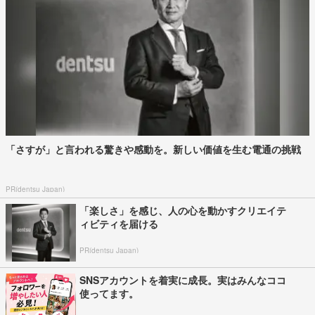
「さすが」と言われる驚きや感動を。新しい価値を生む電通の挑戦
PR(dentsu Japan)
「楽しさ」を感じ、人の心を動かすクリエイテ
ィビティを届ける
PR(dentsu Japan)
SNSアカウントを着実に成長。実はみんなココ
使ってます。