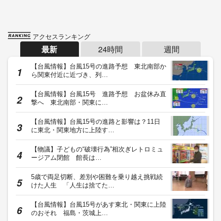
アクセスランキング
最新
24時間
週間
【台風情報】台風15号の進路予想 東北南部か
ら関東付近に近づき、列…
【台風情報】台風15号 進路予想 お盆休み直
撃へ 東北南部・関東に…
【台風情報】台風15号の進路と影響は？11日
に東北・関東地方に上陸す…
【物議】子どもの“破壊行為”相次ぎレトロミュ
ージアム閉館 館長は…
5歳で両足切断、差別や困難を乗り越え挑戦続
けた人生 「人生は捨てた…
【台風情報】台風15号があす東北・関東に上陸
のおそれ 福島・茨城上…