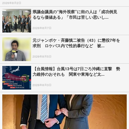
2026年8月2日
県議会議員の“海外視察”に街の人は「成功例見
るなら価値ある」「市民は苦しい思いし...
2026年8月7日
元ジャンポケ・斉藤慎二被告（43）に懲役7年を
求刑 ロケバス内で性的暴行など 被...
2026年8月5日
【台風情報】台風13号は7日ごろ沖縄に直撃 勢
力維持のおそれも 関東や東海など太...
2026年8月3日