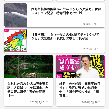
西九州新幹線開業3年「2年目からガタ落ち」駅前
レストラン閉店…特急列車3分の1以...
2025年10月7日
【都構想】「もう一度この4区案でチャレンジで
きる」大阪維新代表代行の横山市長が区...
2026年8月7日
失われた営みを偲ぶ廃集落探
維新・吉村代表「同日実施目
訪。人口減少、炭鉱閉山、自
指す」発言に野党の批判集
然災害…遺構が秘めた記憶
中 「国会軽視の極み」“副
【一...
首都...
2026年7月31日
2026年7月28日