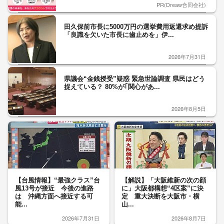
PR(Dreaw合同会社)
田久保前市長に5000万円の選挙費用返還求め提訴
「良識を欠いた市長に歯止めを」伊...
2026年7月31日
県議会“金銭授受”疑惑 緊急世論調査 県民はどう
捉えている？ 80%が｢関心があ...
2026年8月5日
【台風情報】“最強クラス”台
【解説】「大阪維新の次の顔
風13号が接近 今後の進路
に」大阪都構想“4区案”に決
は 沖縄方面へ接近する可
定 重大決断を大阪市・横
能...
山...
2026年7月31日
2026年8月7日