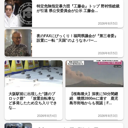
特定危険指定暴力団『工藤会』トップ 野村悟総裁
が引退 県公安委員会が公示 工藤会...
2026年8月5日
夜のFAXにびっくり！福岡県議会が『第三者委』
設置に一転 ‟天国”のようなネパー...
2026年8月5日
大阪駅前に出現した“謎のブ
【桜島噴火】深夜に50分間継
ロック群” 「放置自転車な
続 噴煙2800mに達す 鹿児
ど多発したため立ち入りでき
島市街地からも視認｜F...
な...
2026年8月4日
2026年8月3日