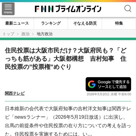
検索
最新ニュース
ランキング
そなえる防災
特集
トップ
政治
地方政治
住民投票は大阪市民だけ？大阪府民も？「ど
っちも筋がある」大阪都構想 吉村知事 住
民投票の”投票権”めぐり
関西テレビ
2026年5月20日 水曜 午前6:00
日本維新の会代表で大阪府知事の吉村洋文知事は関西テレ
ビ「newsランナー」（2026年5月19日放送）に出演し、
出馬の前提条件や住民投票の在り方についての考えを語っ
た。住民投票を実施するためには、い…