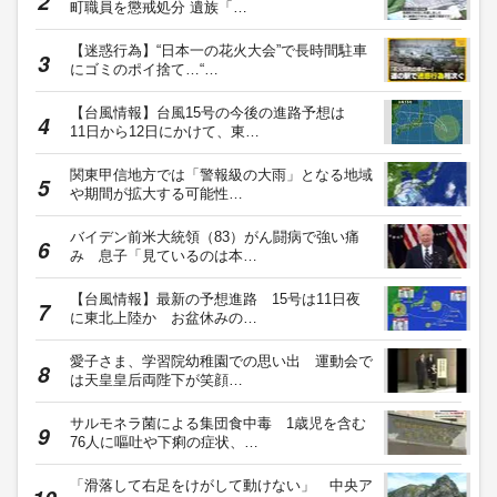
町職員を懲戒処分 遺族「…
【迷惑行為】“日本一の花火大会”で長時間駐車
にゴミのポイ捨て…“…
【台風情報】台風15号の今後の進路予想は
11日から12日にかけて、東…
関東甲信地方では「警報級の大雨」となる地域
や期間が拡大する可能性…
バイデン前米大統領（83）がん闘病で強い痛
み 息子「見ているのは本…
【台風情報】最新の予想進路 15号は11日夜
に東北上陸か お盆休みの…
愛子さま、学習院幼稚園での思い出 運動会で
は天皇皇后両陛下が笑顔…
サルモネラ菌による集団食中毒 1歳児を含む
76人に嘔吐や下痢の症状、…
「滑落して右足をけがして動けない」 中央ア