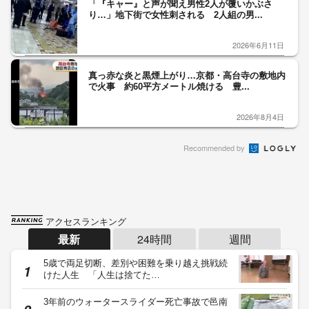
「『キャー』と声が聞え男性2人が覆いかぶさ
り…」地下街で女性刺される 2人組の男...
2026年6月11日
真っ赤な炎と黒煙上がり…京都・高台寺の敷地内
で火事 約60平方メートル焼ける 豊...
2026年8月4日
Recommended by
アクセスランキング
最新
24時間
週間
5歳で両足切断、差別や困難を乗り越え挑戦続
けた人生 「人生は捨てた…
3年前のウォータースライダー死亡事故で邑南