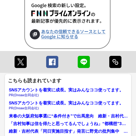
こちらも読まれています
SNSアカウントを着実に成長。実はみんなココ使ってます。
PR(Dreaw合同会社)
SNSアカウントを着実に成長。実はみんなココ使ってます。
PR(Dreaw合同会社)
来春の大阪府知事選に“条件付き”で出馬意向 維新・吉村代
表 統一地方選と“大阪都...
「吉村知事は信を得たと思ってるんでしょうね」“都構想”3度
目の住民投票に“身内”...
維新・吉村代表「同日実施目指す」発言に野党の批判集中