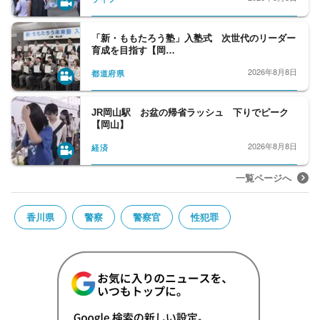
「新・ももたろう塾」入塾式 次世代のリーダー
育成を目指す【岡…
2026年8月8日
都道府県
JR岡山駅 お盆の帰省ラッシュ 下りでピーク
【岡山】
2026年8月8日
経済
一覧ページへ
香川県
警察
警察官
性犯罪