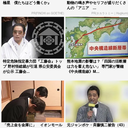
極星 僕たちはどう働くか』
動物の鳴き声やセリフが盛りだくさ
んの「アニア ...
PR(FINCHI on GOETHE)
PR(タカラトミー｜Hugkum)
特定危険指定暴力団『工藤会』トッ
熊本地震の影響は？「四国の活断層
プ 野村悟総裁が引退 県公安委員会
は力を蓄え危ない」 専門家が警鐘
が公示 工藤会...
《中央構造線》M...
「売上金を金庫に」 イオンモール
元ジャンポケ・斉藤慎二被告（43）