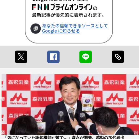
「気になっていた認知機能が菌で…」森永が開発。感動の70代続出