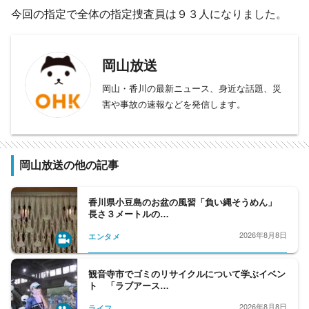
今回の指定で全体の指定捜査員は９３人になりました。
岡山放送
岡山・香川の最新ニュース、身近な話題、災
害や事故の速報などを発信します。
岡山放送の他の記事
香川県小豆島のお盆の風習「負い縄そうめん」
長さ３メートルの…
2026年8月8日
エンタメ
観音寺市でゴミのリサイクルについて学ぶイベン
ト 「ラブアース…
2026年8月8日
ライフ