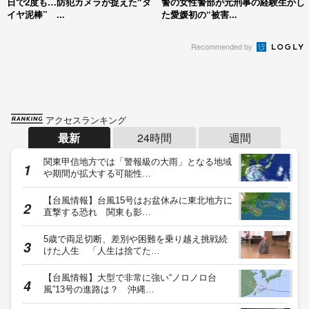
日で2度も…防犯カメラが捉えた“タ
警の女性警部が元刑事の経験生かし
イヤ泥棒” ...
た愛媛初の“被害...
Recommended by
アクセスランキング
最新
24時間
週間
関東甲信地方では「警報級の大雨」となる地域
や期間が拡大する可能性…
【台風情報】台風15号はお盆休みに東北地方に
直撃する恐れ 関東も影…
5歳で両足切断、差別や困難を乗り越え挑戦続
けた人生 「人生は捨てた…
【台風情報】大型で非常に強い“ノロノロ台
風”13号の進路は？ 沖縄…