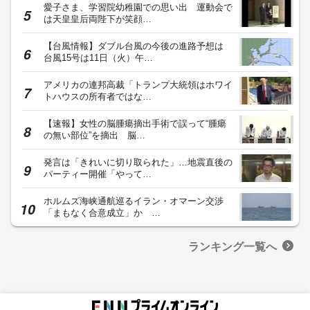
愛子さま、学習院幼稚園での思い出 運動会で
は天皇皇后両陛下が笑顔…
【台風情報】ダブル台風の今後の進路予想は
台風15号は11日（火）午…
アメリカの連邦高裁「トランプ大統領はホワイ
トハウスの所有者ではな…
【速報】女性の脳腫瘍摘出手術で誤って“腫瘍
の無い部位”を摘出 脳…
発言は「きれいに切り取られた」…地震直後の
パーティー開催「やって…
ホルムズ海峡通航巡るイラン・オマーン交渉
「まもなく合意成立」か …
ランキング一覧へ