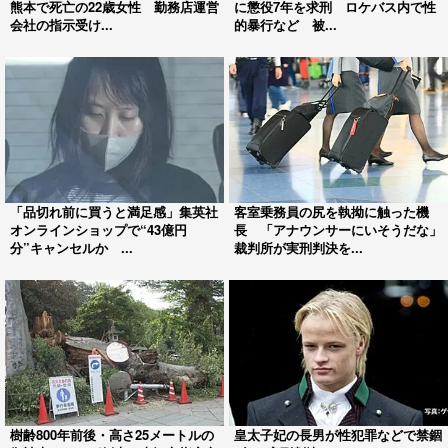
熊本で死亡の22歳女性 勤務店運営
に懲役7年を求刑 ロケバス内で性
会社の指示受け...
的暴行など 被...
「品切れ前に買うと満足感」集英社
客室乗務員の尻を執拗に触った機
オンラインショップで“43億円
長 「アナウンサーにいそうだな」
分”キャンセルか ...
裁判所が実刑判決を...
樹齢800年前後・高さ25メートルの
皇太子妃の長男が性犯罪などで禁錮