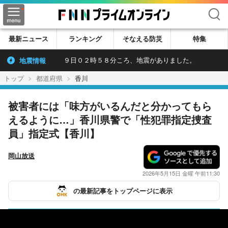
検索
最新ニュース
ランキング
そなえる防災
特集
地震情報
９日０２時５８分ころ、地震がありました。
トップ
都道府県
香川
被害者には「味方がいるんだと分かってもら
えるように…」香川県警で「性犯罪指定捜査
員」指定式【香川】
岡山放送
2026年5月15日 金曜 午前11:30
の最新記事をトップページに表示