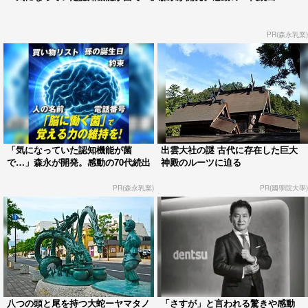
PR(森永乳業)
「気になっていた認知機能が菌
出雲大社の謎 古代に存在した巨大
で…」森永が開発。感動の70代続出
神殿のルーツに迫る
PR(森永乳業)
PR(國學院大學)
八つの頭と尾を持つ大蛇ーヤマタノ
「さすが」と言われる驚きや感動