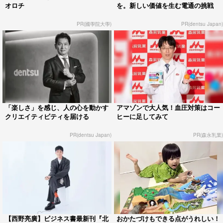
オロチ
を。新しい価値を生む電通の挑戦
PR(國學院大學)
PR(dentsu Japan)
「楽しさ」を感じ、人の心を動かす
アマゾンで大人気！血圧対策はコー
クリエイティビティを届ける
ヒーに足してみて
PR(dentsu Japan)
PR(森永乳業)
【西野亮廣】ビジネス書最新刊『北
おかたづけもできる点がうれしい！