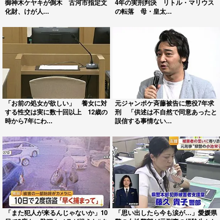
御神木ケヤキが倒木 古河市指定文
4年の実刑判決 リトル・マリウス
化財、けが人...
の転落 母・皇太...
「お前の処女が欲しい」 養女に対
元ジャンポケ斉藤被告に懲役7年求
する性交は実に数十回以上 12歳の
刑 「供述は不自然で同意あったと
時から7年にわ...
誤信する事情ない...
「また犯人が来るんじゃないか」10
「思い出したら今も涙が…」愛媛県