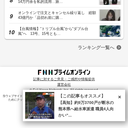
14万円余を私的流用…旅…
オンラインで注文とキャンセル繰り返し 総額
43億円か「品切れ前に購…
【台風情報】“トリプル台風”から“ダブル台
風”へ 13号、15号とも…
ランキング一覧へ
記事に対するご意見・ご感想や情報提供
運営会社
© Fuji News Network, Inc. All rights reserved.
×
【この記事もオススメ】
当ウェブサイトでは、ユーザのニーズ・興味・関⼼に合致したコンテンツや広告配信を提供する
ためにクッキーを使⽤しています。詳細は、
プライバシーポリシー
をご確認ください。
【高知】約9万3700戸が断水の
熊本県へ給水車派遣 職員4人向
かい“...