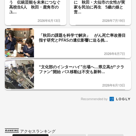
う 伝統芸能を未来につなぐ
に 秋田・大仙市の女性が実
高校生6人 秋田・鹿角市の
家を民泊に再生 5歳の娘と
ユ...
営...
2026年6月13日
2026年7月19日
「秋田の課題を科学で解決」 がん死亡率改善目
指す研究とPFASの遺伝影響に迫る挑...
2026年6月7日
“文化部のインターハイ”出場へ…県立高が“クラ
ファン”開始 バス移動は不安も新幹...
2026年6月13日
Recommended by
アクセスランキング