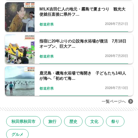
M!LK吉田仁人の地元・霧島で夏まつり 観光大
使就任直後に県外フ…
2026年7月21日
都道府県
指宿に20年ぶりの公設海水浴場が復活 7月18日
オープン、巨大ア…
2026年7月20日
都道府県
鹿児島・磯海水浴場で海開き 子どもたち140人
が海へ「初めて海…
2026年7月13日
都道府県
一覧ページへ
秋田県秋田市
旅行
歴史
文化
祭り
グルメ