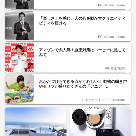
PR(dentsu Japan)
「楽しさ」を感じ、人の心を動かすクリエイティ
ビティを届ける
PR(dentsu Japan)
アマゾンで大人気！血圧対策はコーヒーに足して
みて
PR(森永乳業)
おかたづけもできる点がうれしい！ 動物の鳴き声
やセリフが盛りだくさんの「アニア ...
PR(タカラトミー｜Hugkum)