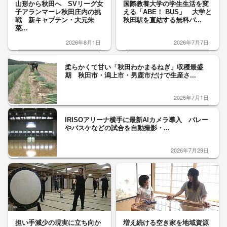
山形から秋田へ SVリーグ女
国際教養大学の学生生活を変
子アランマーレ秋田庄内の挑
える「ABE！ BUS」 大学と
戦 新キャプテン・大元朱
秋田駅を直結する無料バ...
菜...
2026年8月1日
2026年7月7日
柔らかくて甘い「秋田わかまるねぎ」収穫最盛
期 秋田市・潟上市・男鹿市だけで生産さ...
2026年7月1日
IRISOアリーナ横手に最新AIカメラ導入 バレー
やバスケなどの試合を自動撮影・...
2026年7月29日
担い手減少の現実に立ち向か
増え続ける空き家を地域資源