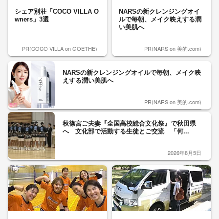
シェア別荘「COCO VILLA O
NARSの新クレンジングオイ
wners」3選
ルで毎朝、メイク映えする潤
い美肌へ
PR(COCO VILLA on GOETHE)
PR(NARS on 美的.com)
NARSの新クレンジングオイルで毎朝、メイク映
えする潤い美肌へ
PR(NARS on 美的.com)
秋篠宮ご夫妻『全国高校総合文化祭』で秋田県
へ 文化部で活動する生徒とご交流 「何...
2026年8月5日