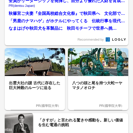
全員がリーダーシップを発揮し、自分より優れた人財を育成す
る
PR(dentsu Japan)
秋篠宮ご夫妻『全国高校総合文化祭』で秋田県へ 文化部で活
動する生徒とご交流 「何...
「男鹿のナマハゲ」がホテルにやってくる 伝統行事を現代の
旅へ 秋田市のホテルが仕...
なまはげや秋田犬を革製品に 秋田モチーフで世界へ挑
戦 “手縫い”にこだわる職人が...
Recommended by
出雲大社の謎 古代に存在した
八つの頭と尾を持つ大蛇ーヤ
巨大神殿のルーツに迫る
マタノオロチ
PR(國學院大學)
PR(國學院大學)
「さすが」と言われる驚きや感動を。新しい価値
を生む電通の挑戦