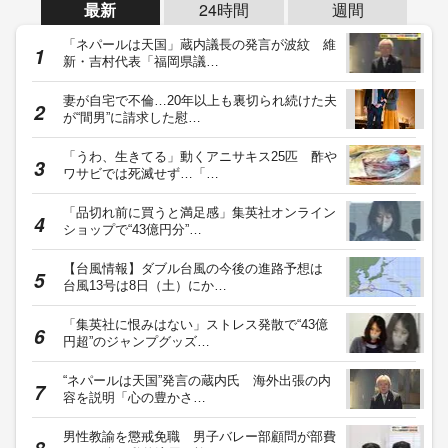
最新
24時間
週間
「ネパールは天国」蔵内議長の発言が波紋 維
新・吉村代表「福岡県議…
妻が自宅で不倫…20年以上も裏切られ続けた夫
が“間男”に請求した慰…
「うわ、生きてる」動くアニサキス25匹 酢や
ワサビでは死滅せず…「…
「品切れ前に買うと満足感」集英社オンライン
ショップで“43億円分”…
【台風情報】ダブル台風の今後の進路予想は
台風13号は8日（土）にか…
「集英社に恨みはない」ストレス発散で“43億
円超”のジャンプグッズ…
“ネパールは天国”発言の蔵内氏 海外出張の内
容を説明「心の豊かさ…
男性教諭を懲戒免職 男子バレー部顧問が部費