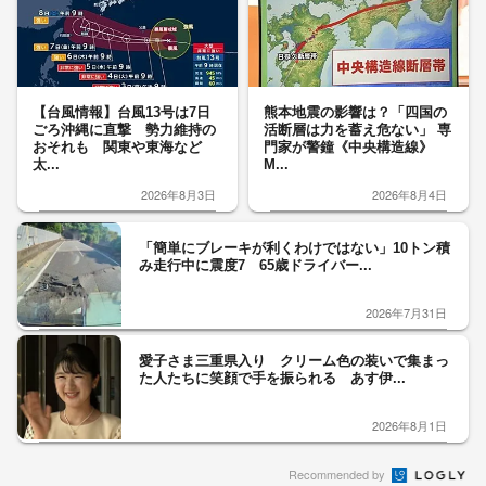
【台風情報】台風13号は7日
熊本地震の影響は？「四国の
ごろ沖縄に直撃 勢力維持の
活断層は力を蓄え危ない」 専
おそれも 関東や東海など
門家が警鐘《中央構造線》
太...
M...
2026年8月3日
2026年8月4日
「簡単にブレーキが利くわけではない」10トン積
み走行中に震度7 65歳ドライバー...
2026年7月31日
愛子さま三重県入り クリーム色の装いで集まっ
た人たちに笑顔で手を振られる あす伊...
2026年8月1日
Recommended by