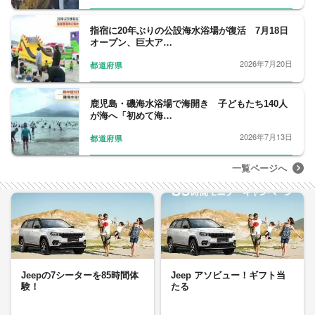
指宿に20年ぶりの公設海水浴場が復活 7月18日
オープン、巨大ア…
2026年7月20日
都道府県
鹿児島・磯海水浴場で海開き 子どもたち140人
が海へ「初めて海…
2026年7月13日
都道府県
一覧ページへ
Jeepの7シーターを85時間体
Jeep アソビュー！ギフト当
験！
たる