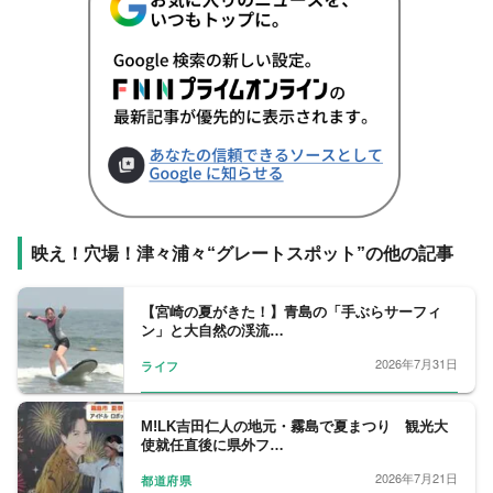
映え！穴場！津々浦々“グレートスポット”の他の記事
【宮崎の夏がきた！】青島の「手ぶらサーフィ
ン」と大自然の渓流…
2026年7月31日
ライフ
M!LK吉田仁人の地元・霧島で夏まつり 観光大
使就任直後に県外フ…
2026年7月21日
都道府県