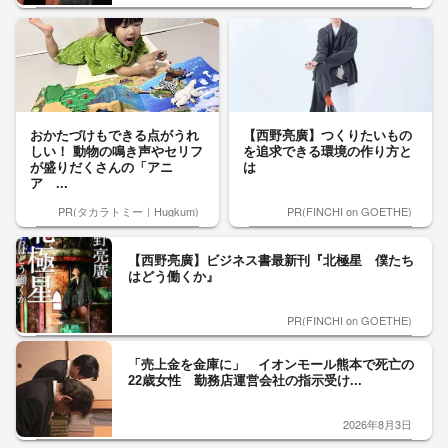
おかたづけもできる点がうれ
【西野亮廣】つくりたいもの
しい！ 動物の鳴き声やセリフ
を追求できる環境の作り方と
が盛りだくさんの「アニ
は
ア ...
PR(タカラトミー｜Hugkum)
PR(FINCHI on GOETHE)
【西野亮廣】ビジネス書最新刊『北極星 僕たち
はどう働くか』
PR(FINCHI on GOETHE)
「売上金を金庫に」 イオンモール熊本で死亡の
22歳女性 勤務店運営会社の指示受け...
2026年8月3日