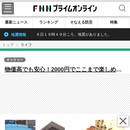
検索
最新ニュース
ランキング
そなえる防災
特集
地震情報
６日１９時４９分ころ、地震がありました。
トップ
ライフ
ギャラリー
物価高でも安心！2000円でここまで楽しめ
る 秋田市のコスパ最強観光モデルコース
循環バス「ぐるる」で巡る史料館・竿燈体
験・市民市場グルメの満足旅