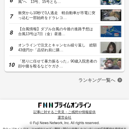
風”へ 13号、15号とも…
衝突から10秒で3人逃走 軽自動車が市電に突
っ込む一部始終をドラレコ…
【台風情報】ダブル台風の今後の進路予想は
台風13号は7日（金）昼過…
オンラインで注文とキャンセル繰り返し 総額
43億円か「品切れ前に購…
「怒りに任せて暴力振るった」90歳入院患者の
顔や腹を殴るなどケガさ…
ランキング一覧へ
記事に対するご意見・ご感想や情報提供
運営会社
© Fuji News Network, Inc. All rights reserved.
当ウェブサイトでは、ユーザのニーズ・興味・関⼼に合致したコンテンツや広告配信を提供する