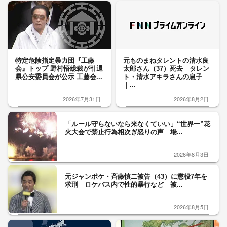
特定危険指定暴力団『工藤
元ものまねタレントの清水良
会』トップ 野村悟総裁が引退
太郎さん（37）死去 タレン
県公安委員会が公示 工藤会...
ト・清水アキラさんの息子
｜...
2026年7月31日
2026年8月2日
「ルール守らないなら来なくていい」“世界一”花
火大会で禁止行為相次ぎ怒りの声 場...
2026年8月3日
元ジャンポケ・斉藤慎二被告（43）に懲役7年を
求刑 ロケバス内で性的暴行など 被...
2026年8月5日