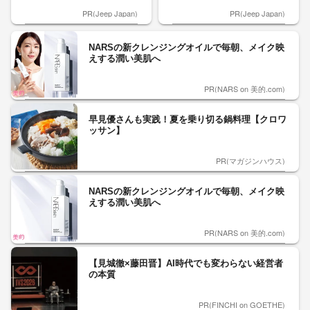
PR(Jeep Japan)
PR(Jeep Japan)
NARSの新クレンジングオイルで毎朝、メイク映
えする潤い美肌へ
PR(NARS on 美的.com)
早見優さんも実践！夏を乗り切る鍋料理【クロワ
ッサン】
PR(マガジンハウス)
NARSの新クレンジングオイルで毎朝、メイク映
えする潤い美肌へ
PR(NARS on 美的.com)
【見城徹×藤田晋】AI時代でも変わらない経営者
の本質
PR(FINCHI on GOETHE)