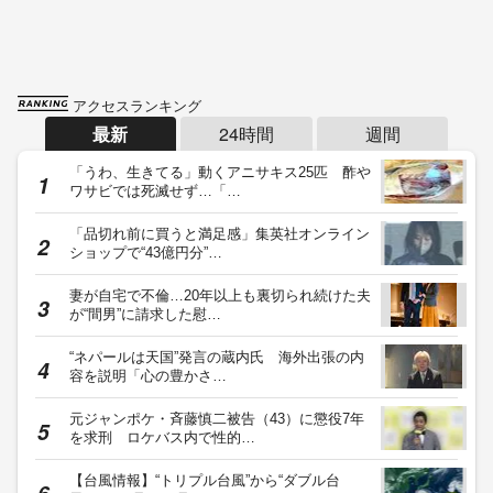
アクセスランキング
最新
24時間
週間
「うわ、生きてる」動くアニサキス25匹 酢や
ワサビでは死滅せず…「…
「品切れ前に買うと満足感」集英社オンライン
ショップで“43億円分”…
妻が自宅で不倫…20年以上も裏切られ続けた夫
が“間男”に請求した慰…
“ネパールは天国”発言の蔵内氏 海外出張の内
容を説明「心の豊かさ…
元ジャンポケ・斉藤慎二被告（43）に懲役7年
を求刑 ロケバス内で性的…
【台風情報】“トリプル台風”から“ダブル台