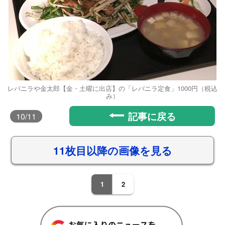
レバニラや金太郎【金・土曜に出店】の「レバニラ定食」1000円（税込
み）
記事に戻る
10
/11
11枚目以降の画像を見る
1
2