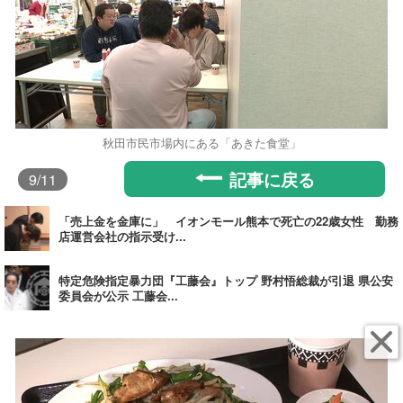
秋田市民市場内にある「あきた食堂」
記事に戻る
9
/11
「売上金を金庫に」 イオンモール熊本で死亡の22歳女性 勤務
店運営会社の指示受け...
特定危険指定暴力団『工藤会』トップ 野村悟総裁が引退 県公安
委員会が公示 工藤会...