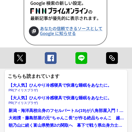
こちらも読まれています
【大人気】ひんやり冷感寝具で快適な睡眠をあなたに。
PR(アイリスプラザ)
【大人気】ひんやり冷感寝具で快適な睡眠をあなたに。
PR(アイリスプラザ)
新潟・海洋高校出身のフセルバートル(19)が八角部屋入門！目
標は高校の先輩・横綱...
大相撲・藤島部屋の元“ちゃんこ長”が作る絶品ちゃんこ 越ノ
龍が地元福井で料理店経...
朝乃山に続く富山県勢第2の関取へ 幕下で戦う県出身力士が
初の直接対決