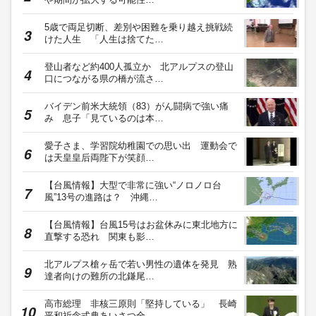
5歳で両足切断、差別や困難を乗り越え挑戦続
けた人生 「人生は捨てた…
登山者など約400人孤立か 北アルプスの登山
口につながる県の橋が流さ…
バイデン前米大統領（83）がん闘病で強い痛
み 息子「見ているのは本…
愛子さま、学習院幼稚園での思い出 運動会で
は天皇皇后両陛下が笑顔…
【台風情報】大型で非常に強い“ノロノロ台
風”13号の進路は？ 沖縄…
【台風情報】台風15号はお盆休みに東北地方に
直撃する恐れ 関東も影…
北アルプス槍ヶ岳で若い男性の遺体を発見 熟
達者向けの難所の北鎌尾…
高市総理 非核三原則「堅持している」 長崎
平和祈念式典あいさつ全…