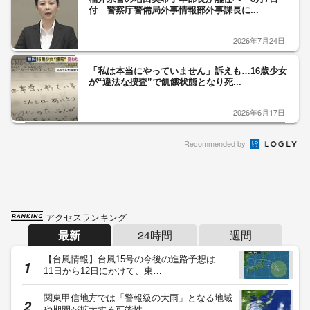
付 警察庁警備局外事情報部外事課長に...
2026年7月24日
「私は本当にやっていません」訴えも…16歳少女
が“違法な捜査”で飢餓状態となり死...
2026年6月17日
Recommended by
アクセスランキング
最新
24時間
週間
【台風情報】台風15号の今後の進路予想は
11日から12日にかけて、東…
関東甲信地方では「警報級の大雨」となる地域
や期間が拡大する可能性…