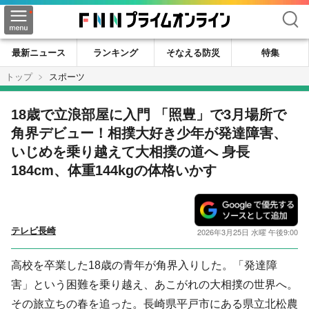
検索
最新ニュース
ランキング
そなえる防災
特集
トップ
スポーツ
18歳で立浪部屋に入門 「照豊」で3月場所で
角界デビュー！相撲大好き少年が発達障害、
いじめを乗り越えて大相撲の道へ 身長
184cm、体重144kgの体格いかす
テレビ長崎
2026年3月25日 水曜 午後9:00
高校を卒業した18歳の青年が角界入りした。「発達障
害」という困難を乗り越え、あこがれの大相撲の世界へ。
その旅立ちの春を追った。長崎県平戸市にある県立北松農