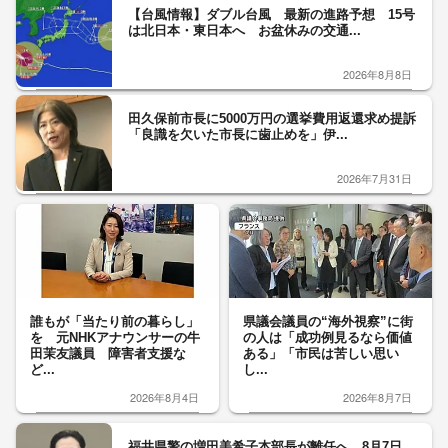
【台風情報】ダブル台風 最新の進路予想 15号
は北日本・東日本へ お盆休みの交通...
2026年8月8日
田久保前市長に5000万円の選挙費用返還求め提訴
「良識を欠いた市長に歯止めを」伊...
2026年7月31日
誰もが「当たり前の暮らし」
県議会議員の“海外視察”に街
を 元NHKアナウンサーの牛
の人は「成功例見るなら価値
田茉友議員 障害者支援な
ある」「市民は苦しい思い
ど...
し...
2026年8月4日
2026年8月7日
福井県警の増田美希子本部長が離任へ 8月7日