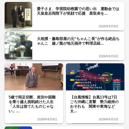
愛子さま、学習院幼稚園での思い出 運動会では
天皇皇后両陛下が笑顔で応援 星取表を...
2026年8月8日
大相撲・藤島部屋の元“ちゃんこ長”が作る絶品ち
ゃんこ 越ノ龍が地元福井で料理店経...
2026年8月6日
5歳で両足切断、差別や困難
【台風情報】台風13号は7日
を乗り越え挑戦続けた人生
ごろ沖縄に直撃 勢力維持の
「人生は捨てたものじゃな
おそれも 関東や東海など
い」...
太...
2026年8月8日
2026年8月3日