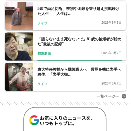
5歳で両足切断、差別や困難を乗り越え挑戦続け
た人生 「人生は…
2026年8月8日
ライフ
「語らないまま死なないで」81歳の被爆者が始め
た"最後の記録" …
2026年8月7日
都道府県
東大特任教授から燻製職人へ 震災を機に岩手へ
移住、「岩手大槌…
2026年8月7日
ライフ
一覧ページへ