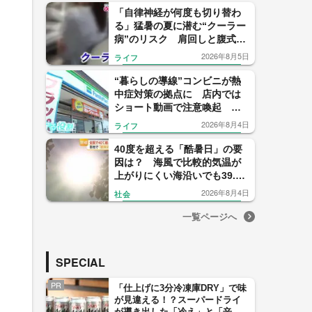
「自律神経が何度も切り替わ
る」猛暑の夏に潜む“クーラー
病”のリスク 肩回しと腹式呼
吸で不調を撃退
2026年8月5日
ライフ
“暮らしの導線”コンビニが熱
中症対策の拠点に 店内では
ショート動画で注意喚起 ス
タッフは「アンバサダー」と
2026年8月4日
ライフ
して地域イベントで啓発活動
も
40度を超える「酷暑日」の要
因は？ 海風で比較的気温が
上がりにくい海沿いでも39.2
度を観測する危険な暑さ
2026年8月4日
社会
一覧ページへ
SPECIAL
PR
「仕上げに3分冷凍庫DRY」で味
が見違える！？スーパードライ
が導き出した「冷え」と「辛