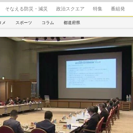
そなえる防災・減災
政治スクエア
特集
番組発
タメ
スポーツ
コラム
都道府県