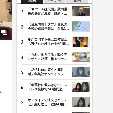
「ネパールは天国」蔵内議
長の発言が波紋 維新・吉
村代表「福岡県議…
【台風情報】ダブル台風の
今後の進路予想は 台風13
号は8日（土）にか…
妻が自宅で不倫…20年以上
も裏切られ続けた夫が“間
男”に請求した慰…
「うわ、生きてる」動くア
ニサキス25匹 酢やワサビ
では死滅せず…「…
「品切れ前に買うと満足
感」集英社オンラインショ
ップで“43億円分”…
「集英社に恨みはない」ス
トレス発散で“43億円超”の
4
ジャンプグッズ…
オンラインで注文とキャン
セル繰り返し 総額43億円
か「品切れ前に購…