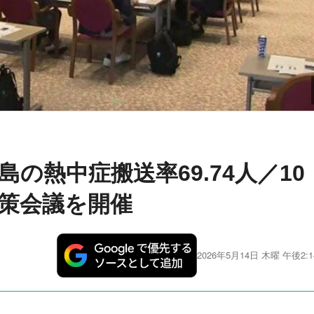
の熱中症搬送率69.74人／10
策会議を開催
2026年5月14日 木曜 午後2:1