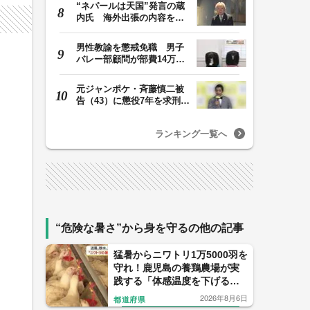
“ネパールは天国”発言の蔵
内氏 海外出張の内容を説
明「心の豊かさ…
男性教諭を懲戒免職 男子
バレー部顧問が部費14万円
余を私的流用…旅…
元ジャンポケ・斉藤慎二被
告（43）に懲役7年を求刑
ロケバス内で性的…
ランキング一覧へ
“危険な暑さ”から身を守るの他の記事
猛暑からニワトリ1万5000羽を
守れ！鹿児島の養鶏農場が実
践する「体感温度を下げる」
驚きの暑さ対策
2026年8月6日
都道府県