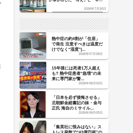
ー
口」のおいしい関係 青く変化
2026年7月30日
した「辛口カーブ」が飲み頃の
サイン！
熱中症の約4割が「住居」
で発生 注意すべきは温度だ
けでなく“湿度”|...
2026年07月28日
疾
15年後には死者1万人超え
も? 熱中症患者“急増”の未
来に専門家が警...
2026年08月03日
「日本を必ず後悔させる」
北朝鮮金総書記の妹・金与
正氏 海自のミサイル...
2026年08月05日
「集英社に恨みはない」ス
トレス発散で“43億円超”の