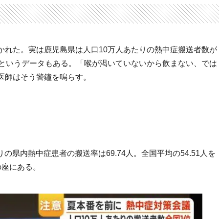
かれた。実は鹿児島県は人口10万人あたりの熱中症搬送者数が
者というデータもある。「喉が渇いていないから飲まない、では
医師はそう警鐘を鳴らす。
りの県内熱中症患者の搬送率は69.74人。全国平均の54.51人を
の座にある。