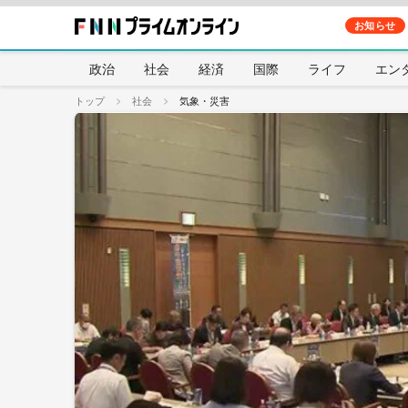
お知らせ
政治
社会
経済
国際
ライフ
エン
トップ
社会
気象・災害