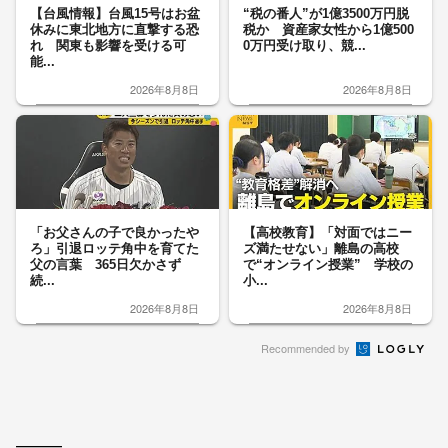
【台風情報】台風15号はお盆
“税の番人”が1億3500万円脱
休みに東北地方に直撃する恐
税か 資産家女性から1億500
れ 関東も影響を受ける可
0万円受け取り、競...
能...
2026年8月8日
2026年8月8日
「お父さんの子で良かったや
【高校教育】「対面ではニー
ろ」引退ロッテ角中を育てた
ズ満たせない」離島の高校
父の言葉 365日欠かさず
で“オンライン授業” 学校の
続...
小...
2026年8月8日
2026年8月8日
Recommended by