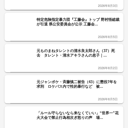
2026年8月3日
特定危険指定暴力団『工藤会』トップ 野村悟総裁
が引退 県公安委員会が公示 工藤会...
2026年8月5日
元ものまねタレントの清水良太郎さん（37）死
去 タレント・清水アキラさんの息子｜...
2026年8月2日
元ジャンポケ・斉藤慎二被告（43）に懲役7年を
求刑 ロケバス内で性的暴行など 被...
2026年8月5日
「ルール守らないなら来なくていい」“世界一”花
火大会で禁止行為相次ぎ怒りの声 場...