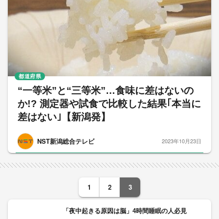
都道府県
“一等米”と“三等米”…食味に差はないの
か!? 測定器や試食で比較した結果｢本当に
差はない｣【新潟発】
NST新潟総合テレビ
2023年10月23日
1
2
3
「夜中起きる原因は脳」4時間睡眠の人必見