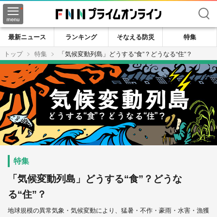
検索
最新ニュース
ランキング
そなえる防災
特集
トップ
特集
「気候変動列島」どうする“食”？どうなる“住”？
「気候変動列島」どうする“食”？どうな
る“住”？
地球規模の異常気象・気候変動により、猛暑・不作・豪雨・水害・漁獲