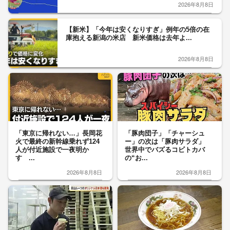
2026年8月8日
【新米】「今年は安くなりすぎ」例年の5倍の在
庫抱える新潟の米店 新米価格は去年よ...
2026年8月8日
「東京に帰れない…」長岡花
「豚肉団子」「チャーシュ
火で最終の新幹線乗れず124
ー」の次は「豚肉サラダ」
人が付近施設で一夜明か
世界中でバズるコビトカバ
す ...
の“お...
2026年8月8日
2026年8月8日