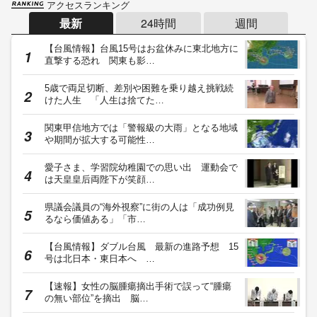
アクセスランキング
最新
24時間
週間
【台風情報】台風15号はお盆休みに東北地方に
直撃する恐れ 関東も影…
5歳で両足切断、差別や困難を乗り越え挑戦続
けた人生 「人生は捨てた…
関東甲信地方では「警報級の大雨」となる地域
や期間が拡大する可能性…
愛子さま、学習院幼稚園での思い出 運動会で
は天皇皇后両陛下が笑顔…
県議会議員の“海外視察”に街の人は「成功例見
るなら価値ある」「市…
【台風情報】ダブル台風 最新の進路予想 15
号は北日本・東日本へ …
【速報】女性の脳腫瘍摘出手術で誤って“腫瘍
の無い部位”を摘出 脳…