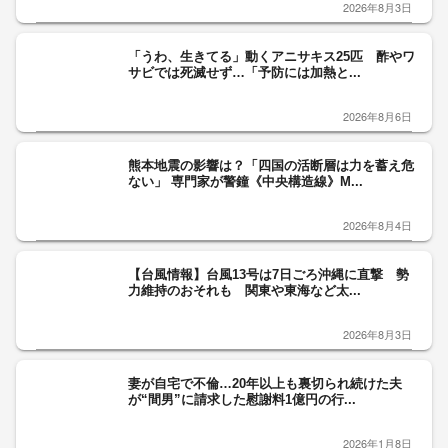
2026年8月3日
「うわ、生きてる」動くアニサキス25匹 酢やワ
サビでは死滅せず…「予防には加熱と...
2026年8月6日
熊本地震の影響は？「四国の活断層は力を蓄え危
ない」 専門家が警鐘《中央構造線》M...
2026年8月4日
【台風情報】台風13号は7日ごろ沖縄に直撃 勢
力維持のおそれも 関東や東海など太...
2026年8月3日
妻が自宅で不倫…20年以上も裏切られ続けた夫
が“間男”に請求した慰謝料1億円の行...
2026年1月8日