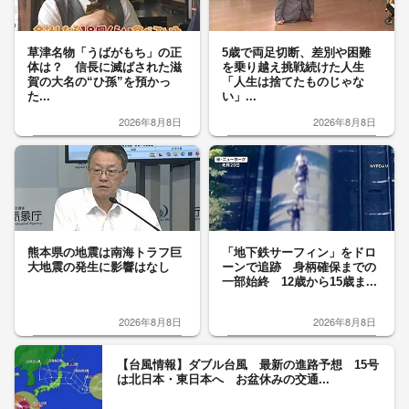
草津名物「うばがもち」の正
5歳で両足切断、差別や困難
体は？ 信長に滅ばされた滋
を乗り越え挑戦続けた人生
賀の大名の“ひ孫”を預かっ
「人生は捨てたものじゃな
た...
い」...
2026年8月8日
2026年8月8日
熊本県の地震は南海トラフ巨
「地下鉄サーフィン」をドロ
大地震の発生に影響はなし
ーンで追跡 身柄確保までの
一部始終 12歳から15歳ま...
2026年8月8日
2026年8月8日
【台風情報】ダブル台風 最新の進路予想 15号
は北日本・東日本へ お盆休みの交通...