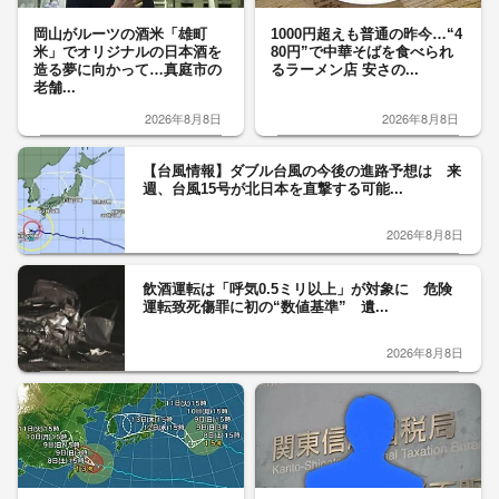
岡山がルーツの酒米「雄町
1000円超えも普通の昨今…“4
米」でオリジナルの日本酒を
80円”で中華そばを食べられ
造る夢に向かって…真庭市の
るラーメン店 安さの...
老舗...
2026年8月8日
2026年8月8日
【台風情報】ダブル台風の今後の進路予想は 来
週、台風15号が北日本を直撃する可能...
2026年8月8日
飲酒運転は「呼気0.5ミリ以上」が対象に 危険
運転致死傷罪に初の“数値基準” 遺...
2026年8月8日