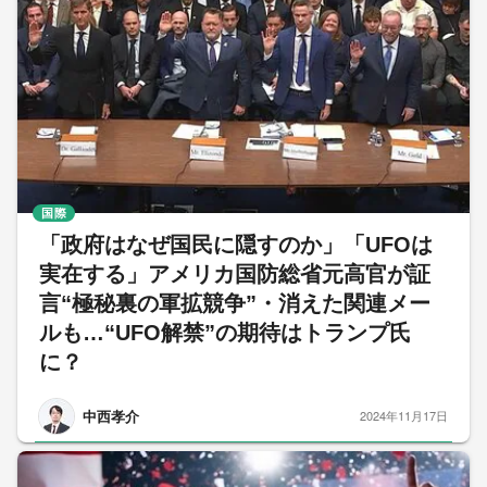
国際
「政府はなぜ国民に隠すのか」「UFOは
実在する」アメリカ国防総省元高官が証
言“極秘裏の軍拡競争”・消えた関連メー
ルも…“UFO解禁”の期待はトランプ氏
に？
中西孝介
2024年11月17日