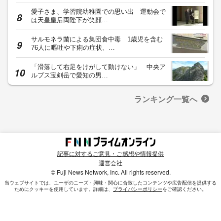
愛子さま、学習院幼稚園での思い出 運動会で
は天皇皇后両陛下が笑顔…
サルモネラ菌による集団食中毒 1歳児を含む
76人に嘔吐や下痢の症状、…
「滑落して右足をけがして動けない」 中央ア
ルプス宝剣岳で愛知の男…
ランキング一覧へ
記事に対するご意見・ご感想や情報提供
運営会社
© Fuji News Network, Inc. All rights reserved.
当ウェブサイトでは、ユーザのニーズ・興味・関⼼に合致したコンテンツや広告配信を提供する
ためにクッキーを使⽤しています。詳細は、
プライバシーポリシー
をご確認ください。