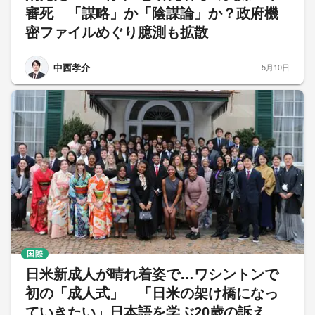
審死 「謀略」か「陰謀論」か？政府機
密ファイルめぐり臆測も拡散
中西孝介
5月10日
国際
日米新成人が晴れ着姿で…ワシントンで
初の「成人式」 「日米の架け橋になっ
ていきたい」日本語を学ぶ20歳の訴え