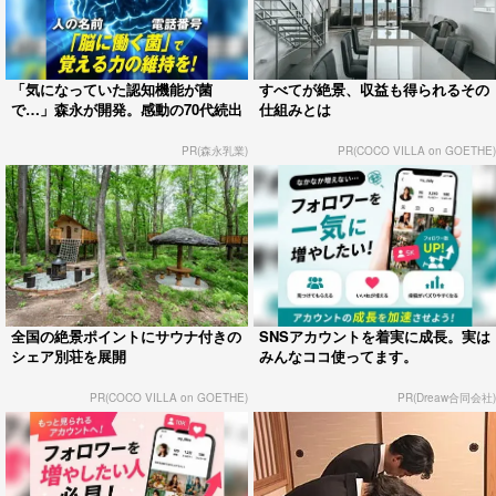
「気になっていた認知機能が菌
すべてが絶景、収益も得られるその
で…」森永が開発。感動の70代続出
仕組みとは
PR(森永乳業)
PR(COCO VILLA on GOETHE)
全国の絶景ポイントにサウナ付きの
SNSアカウントを着実に成長。実は
シェア別荘を展開
みんなココ使ってます。
PR(COCO VILLA on GOETHE)
PR(Dreaw合同会社)