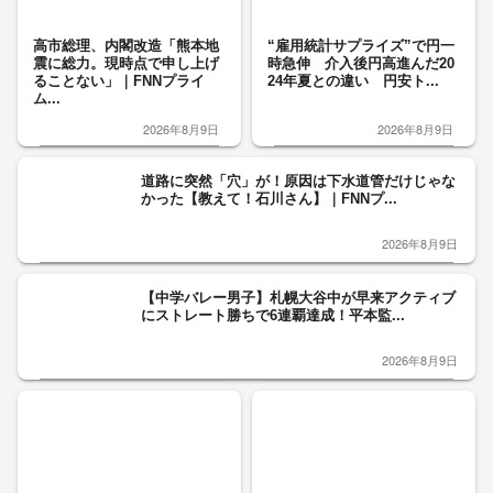
高市総理、内閣改造「熊本地
“雇用統計サプライズ”で円一
震に総力。現時点で申し上げ
時急伸 介入後円高進んだ20
ることない」｜FNNプライ
24年夏との違い 円安ト...
ム...
2026年8月9日
2026年8月9日
道路に突然「穴」が！原因は下水道管だけじゃな
かった【教えて！石川さん】｜FNNプ...
2026年8月9日
【中学バレー男子】札幌大谷中が早来アクティブ
にストレート勝ちで6連覇達成！平本監...
2026年8月9日