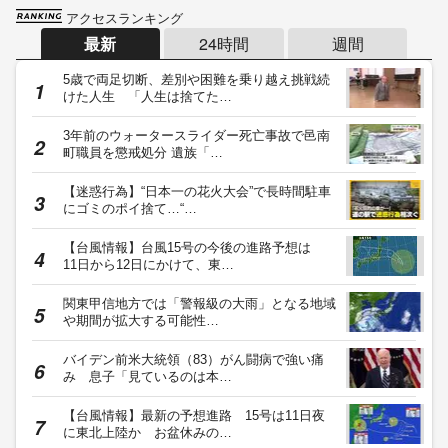
アクセスランキング
最新
24時間
週間
5歳で両足切断、差別や困難を乗り越え挑戦続
けた人生 「人生は捨てた…
3年前のウォータースライダー死亡事故で邑南
町職員を懲戒処分 遺族「…
【迷惑行為】“日本一の花火大会”で長時間駐車
にゴミのポイ捨て…“…
【台風情報】台風15号の今後の進路予想は
11日から12日にかけて、東…
関東甲信地方では「警報級の大雨」となる地域
や期間が拡大する可能性…
バイデン前米大統領（83）がん闘病で強い痛
み 息子「見ているのは本…
【台風情報】最新の予想進路 15号は11日夜
に東北上陸か お盆休みの…