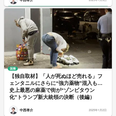
国際
【独自取材】「人が死ぬほど売れる」フ
ェンタニルにさらに“強力薬物”混入も…
史上最悪の麻薬で街が“ゾンビタウン
化”トランプ新大統領の決断（後編）
中西孝介
2025年1月2日