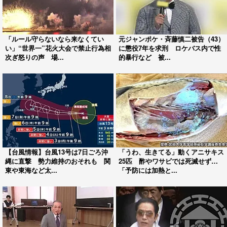
「ルール守らないなら来なくてい
元ジャンポケ・斉藤慎二被告（43）
い」“世界一”花火大会で禁止行為相
に懲役7年を求刑 ロケバス内で性
次ぎ怒りの声 場...
的暴行など 被...
【台風情報】台風13号は7日ごろ沖
「うわ、生きてる」動くアニサキス
縄に直撃 勢力維持のおそれも 関
25匹 酢やワサビでは死滅せず…
東や東海など太...
「予防には加熱と...