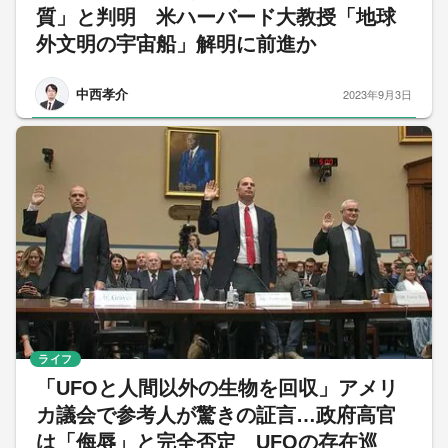
質」と判明 米ハーバード大教授「地球
外文明の宇宙船」解明に前進か
中西孝介
2023年9月3日
ライフ
「UFOと人間以外の生物を回収」アメリ
カ議会で参考人が驚きの証言…政府高官
は「侮辱」と完全否定 UFOの存在巡