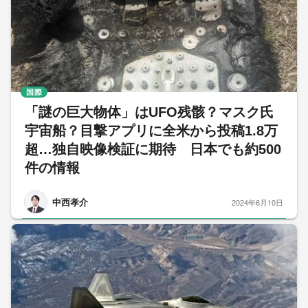
国際
「謎の巨大物体」はUFO残骸？マスク氏
宇宙船？目撃アプリに全米から投稿1.8万
超…独自映像検証に期待 日本でも約500
件の情報
中西孝介
2024年6月10日