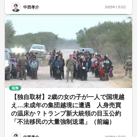
中西孝介
2025年1月3日
国際
【独自取材】2歳の女の子が一人で国境越
え…未成年の集団越境に遭遇 人身売買
の温床か？トランプ新大統領の目玉公約
「不法移民の大量強制送還」（前編）
中西孝介
2025年1月3日