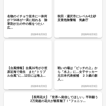
名物のイチョウ並木に一体何
秋田・湯沢市にレベル4土砂
が？54本が一斉に枯れる 除
災害危険警報 気象庁
草剤が土の中の根をつたい
広...
2026年8月9日
2026年8月9日
【台風情報】台風16号が小笠
戦いの場は「ピッチの上」か
原近海で発生 また“トリプ
ら「水上」に…女子サッカー
ル台風”に…12日には海上...
元日本代表候補 ２３歳の新
人...
2026年8月9日
2026年8月9日
【長岡花火】「世界へ発信してほしい」平和願う
2万発超の花火が観客魅了！“フェニッ...