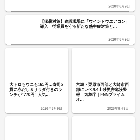
2026年8月9日
【猛暑対策】建設現場に「ウインドウエアコン」
導入 従業員を守る新たな熱中症対策と...
2026年8月9日
大トロもウニも165円…寿司5
宮城・栗原市西部と大崎市西
貫に赤だし＆サラダ付きのラ
部にレベル4土砂災害危険警
ンチが“770円” 人気...
報 気象庁｜FNNプライム
オ...
2026年8月9日
2026年8月9日