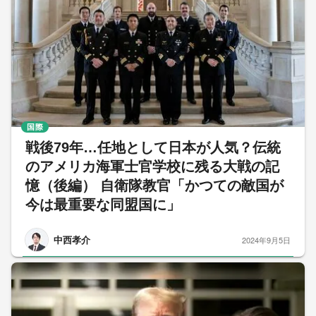
国際
戦後79年…任地として日本が人気？伝統
のアメリカ海軍士官学校に残る大戦の記
憶（後編） 自衛隊教官「かつての敵国が
今は最重要な同盟国に」
中西孝介
2024年9月5日