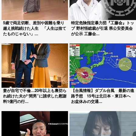
5歳で両足切断、差別や困難を乗り
特定危険指定暴力団『工藤会』トッ
越え挑戦続けた人生 「人生は捨て
プ 野村悟総裁が引退 県公安委員会
たものじゃない」...
が公示 工藤会...
妻が自宅で不倫…20年以上も裏切ら
【台風情報】ダブル台風 最新の進
れ続けた夫が“間男”に請求した慰謝
路予想 15号は北日本・東日本へ
料1億円の行...
お盆休みの交通...