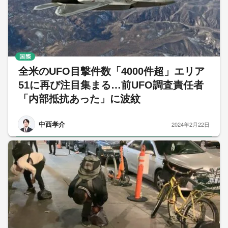
国際
全米のUFO目撃件数「4000件超」エリア
51に再び注目集まる…前UFO調査責任者
「内部抵抗あった」に波紋
中西孝介
2024年2月22日