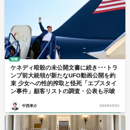
国際
ケネディ暗殺の未公開文書に続き･･･トラ
ンプ前大統領が新たなUFO動画公開を約
束 少女への性的搾取と怪死「エプスタイ
ン事件」顧客リストの調査・公表も示唆
中西孝介
2024年9月9日