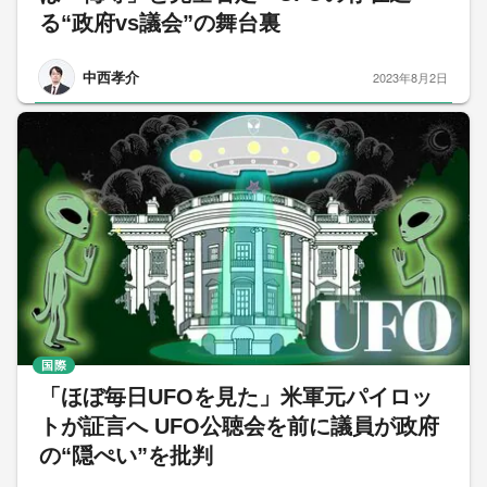
る“政府vs議会”の舞台裏
中西孝介
2023年8月2日
国際
「ほぼ毎日UFOを見た」米軍元パイロッ
トが証言へ UFO公聴会を前に議員が政府
の“隠ぺい”を批判