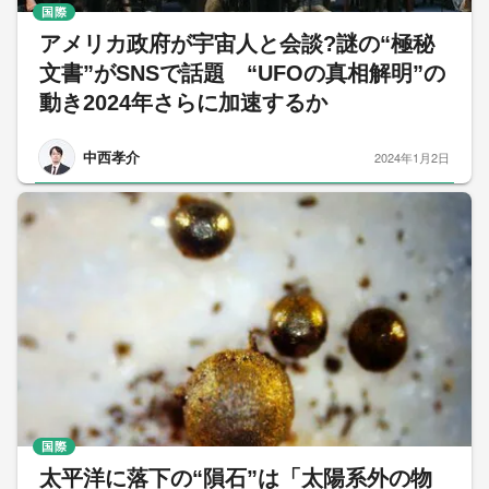
国際
アメリカ政府が宇宙人と会談?謎の“極秘
文書”がSNSで話題 “UFOの真相解明”の
動き2024年さらに加速するか
中西孝介
2024年1月2日
国際
太平洋に落下の“隕石”は「太陽系外の物