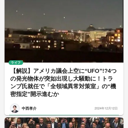
ライフ
【解説】アメリカ議会上空に“UFO”!?4つ
の発光物体が突如出現し大騒動に！トラ
ンプ氏就任で「全領域異常対策室」の“機
密指定”開示進むか
中西孝介
2024年12月12日