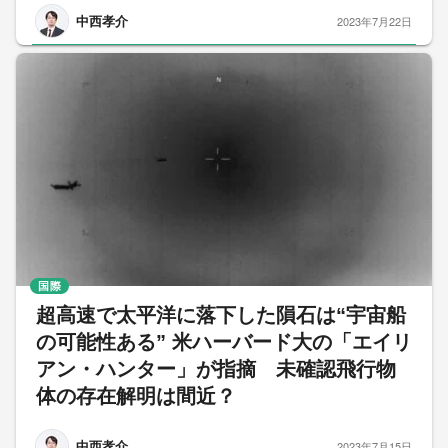
中西孝介
2023年7月22日
国際
超高速で太平洋に落下した隕石は“宇宙船
の可能性ある” 米ハーバード大の「エイリ
アン・ハンター」が指摘 未確認飛行物
体の存在解明は間近？
中西孝介
2023年7月15日