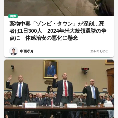
国際
薬物中毒「ゾンビ・タウン」が深刻…死
者は1日300人 2024年米大統領選挙の争
点に 体感治安の悪化に懸念
中西孝介
2024年1月3日