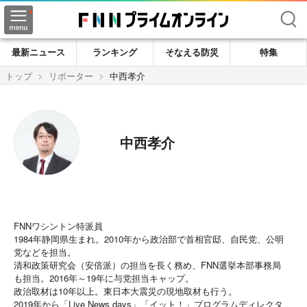
検索
最新ニュース
ランキング
そなえる防災
特集
トップ
リポーター
中西孝介
中西孝介
FNNワシントン特派員
1984年静岡県生まれ。2010年から政治部で首相官邸、自民党、公明
党などを担当。
清和政策研究会（安倍派）の担当を長く務め、FNN選挙本部事務局
も担当。2016年～19年に与党担当キャップ。
政治取材は10年以上。東日本大震災の現地取材も行う。
2019年から「Live News days」「イット！」プログラムディレクタ