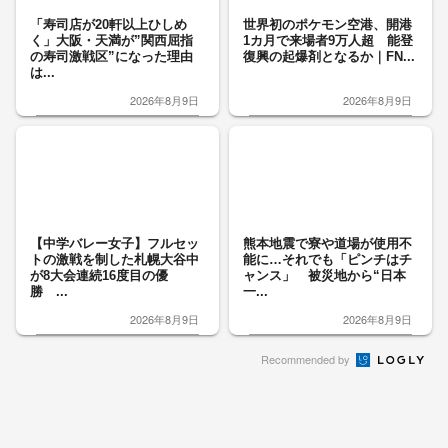
「寿司店が20軒以上ひしめ
世界初のポケモン空港、開港
く」大阪・天満が”関西屈指
1カ月で来場者9万人超 能登
の寿司激戦区”になった理由
復興の起爆剤となるか｜FN...
は...
2026年8月9日
2026年8月9日
【中学バレー女子】フルセッ
熊本地震で寮や道場が使用不
トの激戦を制した札幌大谷中
能に…それでも「ピンチはチ
が8大会連続16度目の優
ャンス」 被災地から“日本
勝 ...
一...
2026年8月9日
2026年8月9日
Recommended by