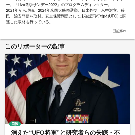
ー。「Live選挙サンデー2022」のプログラムディレクター。
2021年から現職。2024年米国大統領選挙、日米外交、米中対立、移
民・治安問題を取材。安全保障問題として未確認飛行物体(UFO)に関
連した取材も行っている。
記事
21
このリポーターの記事
国際
消えた“UFO将軍”と研究者らの失踪・不