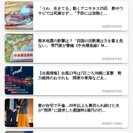
「うわ、生きてる」動くアニサキス25匹 酢やワ
サビでは死滅せず…「予防には加熱と...
2026年8月6日
熊本地震の影響は？「四国の活断層は力を蓄え危
ない」 専門家が警鐘《中央構造線》M...
2026年8月4日
【台風情報】台風13号は7日ごろ沖縄に直撃 勢
力維持のおそれも 関東や東海など太...
2026年8月3日
妻が自宅で不倫…20年以上も裏切られ続けた夫
が“間男”に請求した慰謝料1億円の行...
2026年1月8日