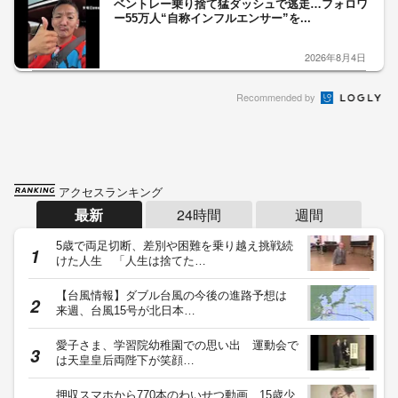
ベントレー乗り捨て猛ダッシュで逃走…フォロワ
ー55万人“自称インフルエンサー”を...
2026年8月4日
Recommended by
アクセスランキング
最新
24時間
週間
5歳で両足切断、差別や困難を乗り越え挑戦続
けた人生 「人生は捨てた…
【台風情報】ダブル台風の今後の進路予想は
来週、台風15号が北日本…
愛子さま、学習院幼稚園での思い出 運動会で
は天皇皇后両陛下が笑顔…
押収スマホから770本のわいせつ動画 15歳少