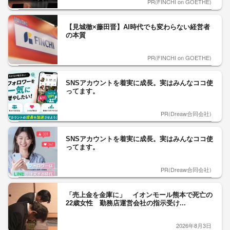
PR(FINCHI on GOETHE)
【見城徹×藤田晋】AI時代でも変わらない経営者
の本質
PR(FINCHI on GOETHE)
SNSアカウントを着実に成長。実はみんなココ使
ってます。
PR(Dreaw合同会社)
SNSアカウントを着実に成長。実はみんなココ使
ってます。
PR(Dreaw合同会社)
「売上金を金庫に」 イオンモール熊本で死亡の
22歳女性 勤務店運営会社の指示受け...
2026年8月3日