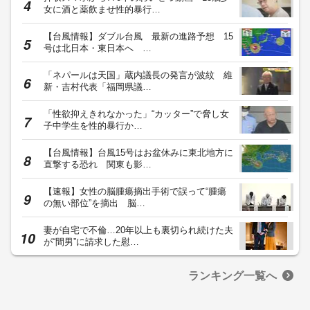
女に酒と薬飲ませ性的暴行…
【台風情報】ダブル台風 最新の進路予想 15
号は北日本・東日本へ …
「ネパールは天国」蔵内議長の発言が波紋 維
新・吉村代表「福岡県議…
「性欲抑えきれなかった」“カッター”で脅し女
子中学生を性的暴行か…
【台風情報】台風15号はお盆休みに東北地方に
直撃する恐れ 関東も影…
【速報】女性の脳腫瘍摘出手術で誤って“腫瘍
の無い部位”を摘出 脳…
妻が自宅で不倫…20年以上も裏切られ続けた夫
が“間男”に請求した慰…
ランキング一覧へ