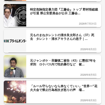
特定危険指定暴力団『工藤会』トップ 野村悟総裁
が引退 県公安委員会が公示 工藤会...
2026年7月31日
元ものまねタレントの清水良太郎さん（37）死
去 タレント・清水アキラさんの息子｜...
2026年8月2日
元ジャンポケ・斉藤慎二被告（43）に懲役7年を
求刑 ロケバス内で性的暴行など 被...
2026年8月5日
「ルール守らないなら来なくていい」“世界一”花
火大会で禁止行為相次ぎ怒りの声 場...
2026年8月3日