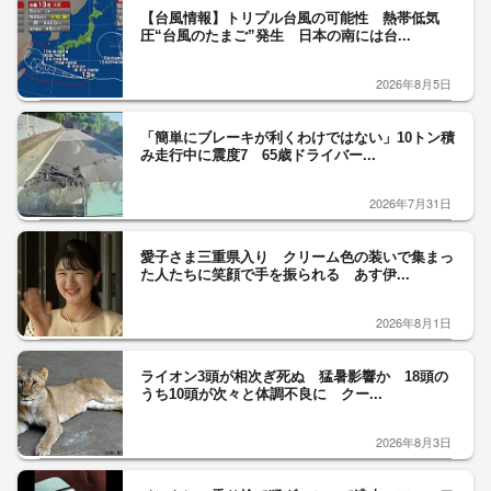
【台風情報】トリプル台風の可能性 熱帯低気
圧“台風のたまご”発生 日本の南には台...
2026年8月5日
「簡単にブレーキが利くわけではない」10トン積
み走行中に震度7 65歳ドライバー...
2026年7月31日
愛子さま三重県入り クリーム色の装いで集まっ
た人たちに笑顔で手を振られる あす伊...
2026年8月1日
ライオン3頭が相次ぎ死ぬ 猛暑影響か 18頭の
うち10頭が次々と体調不良に クー...
2026年8月3日