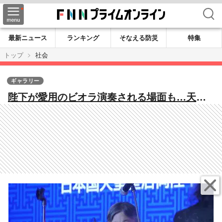
検索
最新ニュース
ランキング
そなえる防災
特集
トップ
社会
ギャラリー
陛下が愛用のビオラ演奏される場面も…天皇
皇后両陛下モンゴル訪問 大統領夫妻主催の
晩さん会に出席され元横綱たちも歓迎「本当
に感無量」