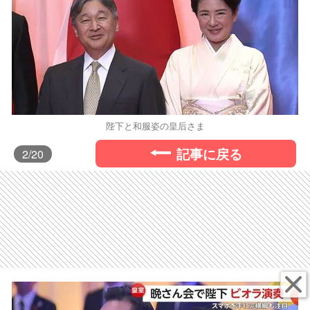
陛下と和服姿の皇后さま
記事に戻る
2
/20