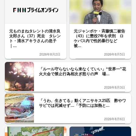
元ものまねタレントの清水良
元ジャンポケ・斉藤慎二被告
太郎さん（37）死去 タレン
（43）に懲役7年を求刑 ロ
ト・清水アキラさんの息子
ケバス内で性的暴行など
｜...
被...
2026年8月2日
2026年8月5日
「ルール守らないなら来なくていい」“世界一”花
火大会で禁止行為相次ぎ怒りの声 場...
2026年8月3日
「うわ、生きてる」動くアニサキス25匹 酢やワ
サビでは死滅せず…「予防には加熱と...
2026年8月6日