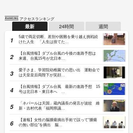
アクセスランキング
最新
24時間
週間
5歳で両足切断、差別や困難を乗り越え挑戦続
けた人生 「人生は捨てた…
【台風情報】ダブル台風の今後の進路予想は
来週、台風15号が北日本…
愛子さま、学習院幼稚園での思い出 運動会で
は天皇皇后両陛下が笑顔…
【台風情報】ダブル台風 最新の進路予想 15
号は北日本・東日本へ …
「ネパールは天国」蔵内議長の発言が波紋 維
新・吉村代表「福岡県議…
【速報】女性の脳腫瘍摘出手術で誤って“腫瘍
の無い部位”を摘出 脳…