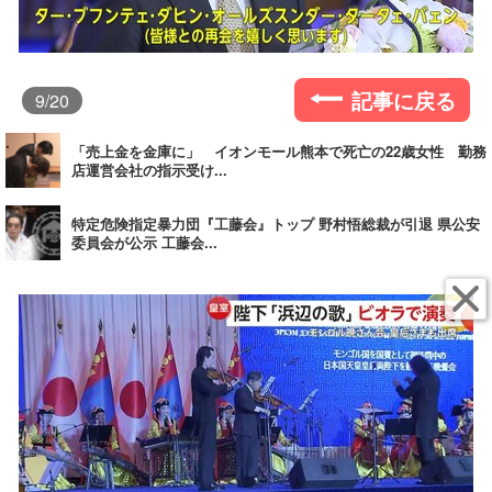
記事に戻る
9
/20
「売上金を金庫に」 イオンモール熊本で死亡の22歳女性 勤務
店運営会社の指示受け...
特定危険指定暴力団『工藤会』トップ 野村悟総裁が引退 県公安
委員会が公示 工藤会...