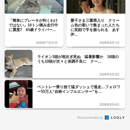
「簡単にブレーキが利くわけ
愛子さま三重県入り クリー
ではない」10トン積み走行中
ム色の装いで集まった人たち
に震度7 65歳ドライバー...
に笑顔で手を振られる あす
伊...
2026年7月31日
2026年8月1日
ライオン3頭が相次ぎ死ぬ 猛暑影響か 18頭の
うち10頭が次々と体調不良に クー...
2026年8月3日
ベントレー乗り捨て猛ダッシュで逃走…フォロワ
ー55万人“自称インフルエンサー”を...
2026年8月4日
Recommended by