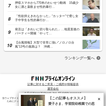
押収スマホから770本のわいせつ動画 15歳少
女に酒と薬飲ませ性的暴行…
「性欲抑えきれなかった」“カッター”で脅し女
子中学生を性的暴行か…
発言は「きれいに切り取られた」…地震直後の
パーティー開催「やって…
【台風情報】大型で非常に強い“ノロノロ台
風”13号の進路は？ 沖縄…
ランキング一覧へ
記事に対するご意見・ご感想や情報提供
運営会社
© Fuji News Network, Inc. All rights reserved.
×
【この記事もオススメ】
当ウェブサイトでは、ユーザのニーズ・興味・関⼼に合致したコンテンツや広告配信を提供する
ためにクッキーを使⽤しています。詳細は、
プライバシーポリシー
をご確認ください。
愛子さま、学習院幼稚園での思