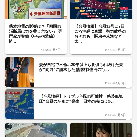
熊本地震の影響は？「四国の
【台風情報】台風13号は7日
活断層は力を蓄え危ない」 専
ごろ沖縄に直撃 勢力維持の
門家が警鐘《中央構造線》
おそれも 関東や東海など
M...
太...
2026年8月4日
2026年8月3日
妻が自宅で不倫…20年以上も裏切られ続けた夫
が“間男”に請求した慰謝料1億円の行...
2026年1月8日
【台風情報】トリプル台風の可能性 熱帯低気
圧“台風のたまご”発生 日本の南には台...
2026年8月5日