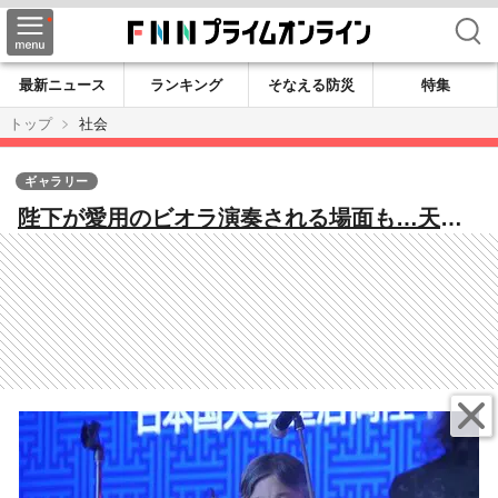
検索
最新ニュース
ランキング
そなえる防災
特集
トップ
社会
ギャラリー
陛下が愛用のビオラ演奏される場面も…天皇
皇后両陛下モンゴル訪問 大統領夫妻主催の
晩さん会に出席され元横綱たちも歓迎「本当
に感無量」