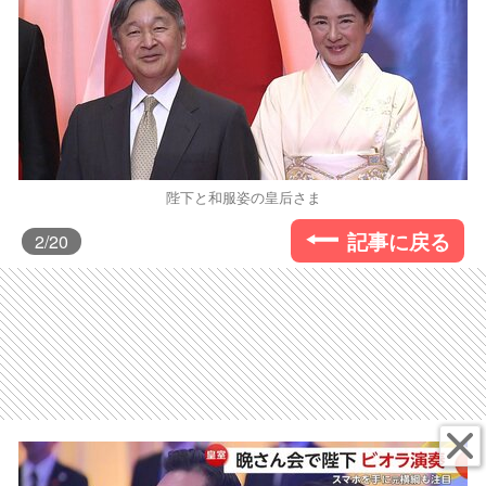
陛下と和服姿の皇后さま
記事に戻る
2
/20