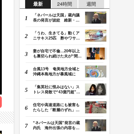
最新
24時間
週間
「ネパールは天国」蔵内議
長の発言が波紋 維新・吉
村代表「福岡県議…
「うわ、生きてる」動くア
ニサキス25匹 酢やワサビ
では死滅せず…「…
妻が自宅で不倫…20年以上
も裏切られ続けた夫が“間
男”に請求した慰…
台風13号 奄美地方全域と
沖縄本島地方が暴風域に
「集英社に恨みはない」ス
トレス発散で“43億円超”の
ジャンプグッズ…
住宅や高速道路にも被害も
たらした「断層のずれ」
地表に現れた日奈…
“ネパールは天国”発言の蔵
内氏 海外出張の内容を説
明「心の豊かさ…