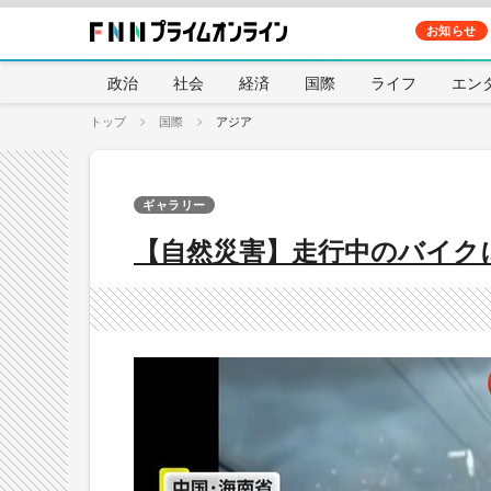
お知らせ
政治
社会
経済
国際
ライフ
エン
トップ
国際
アジア
ギャラリー
【自然災害】走行中のバイク