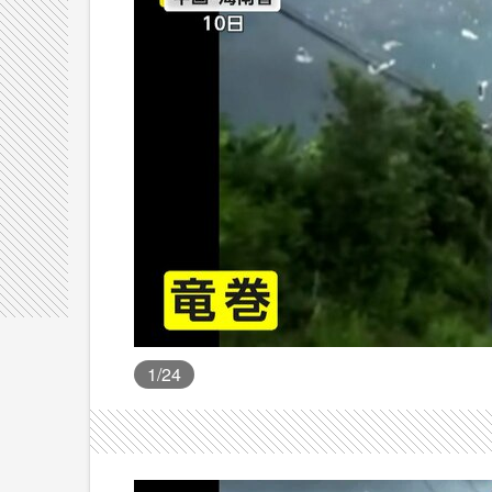
1
/24