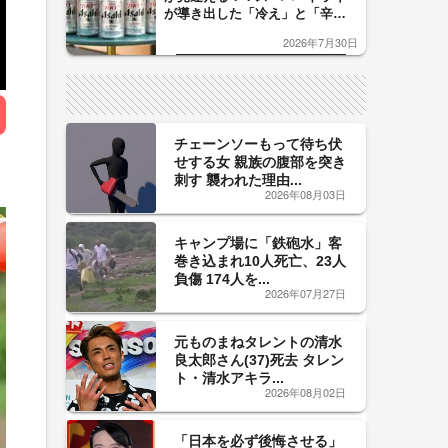
が導き出した「冷え」と「辛
口」のおいしい関係 青く変化
2026年7月30日
した「辛口カーブ」が飲み頃の
サイン！
チェーンソーもって待ち伏
せする女 親族の腹部を突き
刺す 襲われた理由...
2026年08月03日
キャンプ場に「鉄砲水」客
巻き込まれ10人死亡、23人
負傷 174人を...
2026年07月27日
元ものまねタレントの清水
良太郎さん(37)死去 タレン
ト・清水アキラ...
2026年08月02日
「日本を必ず後悔させる」