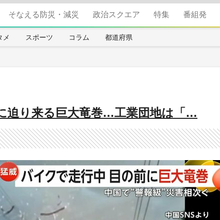
そなえる防災・減災
政治スクエア
特集
番組発
タメ
スポーツ
コラム
都道府県
に迫り来る巨大竜巻…工業団地は「…