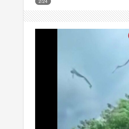
2
/24