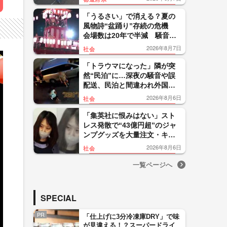
「うるさい」で消える？夏の
風物詩“盆踊り”存続の危機
会場数は20年で半減 騒音対
策で“サイレント盆ダンス”も
2026年8月7日
社会
「トラウマになった」隣が突
然“民泊”に…深夜の騒音や誤
配送、民泊と間違われ外国人
客が玄関取り囲む 住民悲
2026年8月6日
社会
鳴 東京・大田区
「集英社に恨みはない」スト
レス発散で“43億円超”のジャ
ンプグッズを大量注文・キャ
ンセルか 32歳女を逮捕「品
2026年8月6日
社会
切れ前に買うと満足感」
一覧ページへ
SPECIAL
PR
「仕上げに3分冷凍庫DRY」で味
が見違える！？スーパードライ