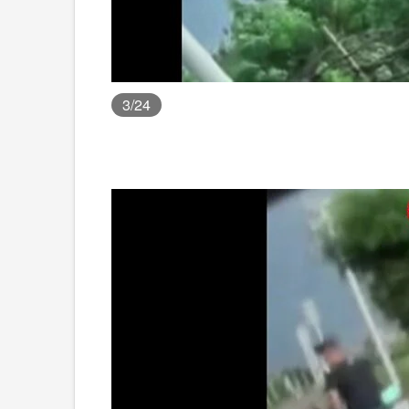
3
/24