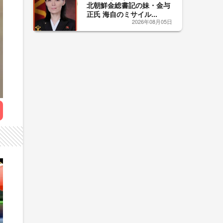
北朝鮮金総書記の妹・金与
正氏 海自のミサイル...
2026年08月05日