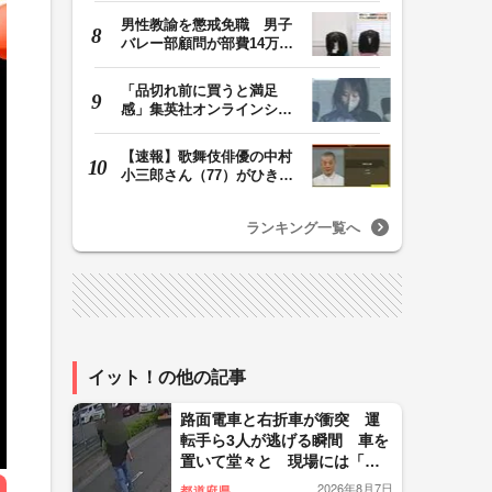
男性教諭を懲戒免職 男子
バレー部顧問が部費14万円
余を私的流用…旅…
「品切れ前に買うと満足
感」集英社オンラインショ
ップで“43億円分”…
【速報】歌舞伎俳優の中村
小三郎さん（77）がひき逃
げで書類送検 警…
ランキング一覧へ
イット！の他の記事
路面電車と右折車が衝突 運
転手ら3人が逃げる瞬間 車を
置いて堂々と 現場には「右
折禁止」看板も 鹿児島市
2026年8月7日
都道府県