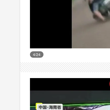
4
/24