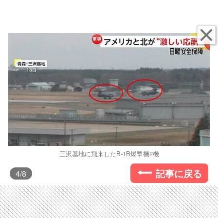
三沢基地に飛来したB-1B爆撃機2機
記事に戻る
4
/8