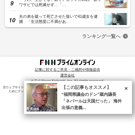
ワサビでは死滅せず…「…
夫の弟を蹴って死亡させた疑いで41歳女を逮
捕 「生活態度に不満があ…
ランキング一覧へ
記事に対するご意見・ご感想や情報提供
運営会社
© Fuji News Network, Inc. All rights reserved.
×
【この記事もオススメ】
当ウェブサイトでは、ユーザのニーズ・興味・関⼼に合致したコンテンツや広告配信を提供する
ためにクッキーを使⽤しています。詳細は、
プライバシーポリシー
をご確認ください。
“福岡県議会のドン”蔵内議長
「ネパールは天国だった」 海外
出張の意義...