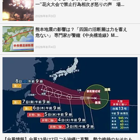
一”花火大会で禁止行為相次ぎ怒りの声 場...
2026年8月3日
熊本地震の影響は？「四国の活断層は力を蓄え
危ない」 専門家が警鐘《中央構造線》M...
2026年8月4日
【台風情報】台風13号は7日ごろ沖縄に直撃 勢力維持のおそれも