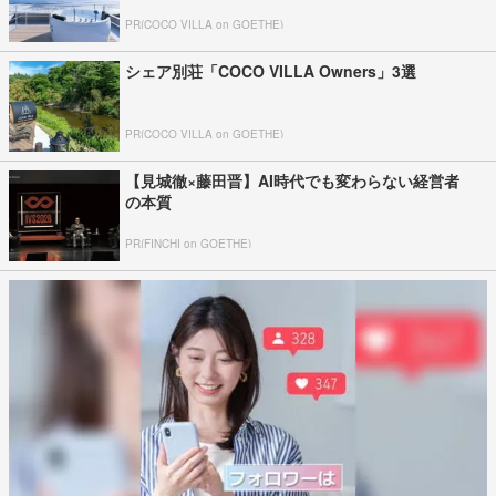
PR(COCO VILLA on GOETHE)
シェア別荘「COCO VILLA Owners」3選
PR(COCO VILLA on GOETHE)
【見城徹×藤田晋】AI時代でも変わらない経営者
の本質
PR(FINCHI on GOETHE)