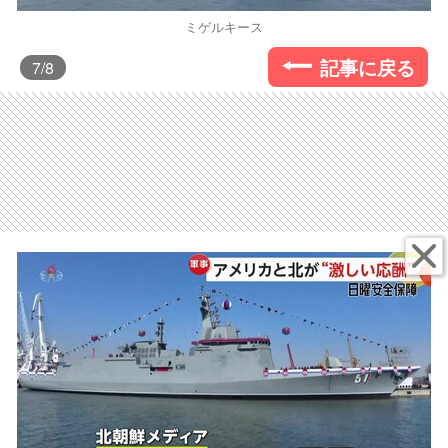
ミゲルキース
記事に戻る
7
/8