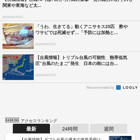
関東や東海など太...
2026年8月3日
「うわ、生きてる」動くアニサキス25匹 酢や
ワサビでは死滅せず…「予防には加熱と...
2026年8月6日
【台風情報】トリプル台風の可能性 熱帯低気
圧“台風のたまご”発生 日本の南には台...
2026年8月5日
Recommended by
アクセスランキング
最新
24時間
週間
【台風情報】ダブル台風の週末の進路予想は