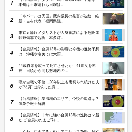
本州は土曜晴れも日曜は…
「ネパールは天国」蔵内議長の発言が波紋 維
新・吉村代表「福岡県議…
東京五輪銀メダリストが人身事故による危険運
転致傷罪で起訴 本多灯…
【台風情報】台風13号の影響と今後の進路予想
は 沖縄や奄美では大雨…
44歳義弟を蹴って死亡させたか 41歳女を逮
捕 日頃から同じ敷地内の…
妻が自宅で不倫…20年以上も裏切られ続けた夫
が“間男”に請求した慰…
【台風情報】暴風域のエリア、今後の進路は？
気象予報士解説
【台風情報】非常に強い台風13号の進路は？新
たに“台風のたまご”熱…
「うわ、生きてる」動くアニサキス25匹 酢や