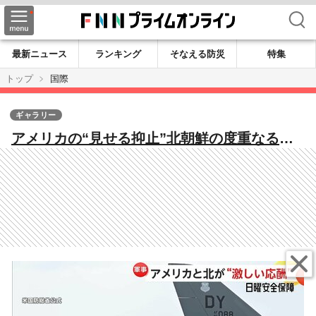
検索
最新ニュース
ランキング
そなえる防災
特集
トップ
国際
ギャラリー
アメリカの“見せる抑止”北朝鮮の度重なる挑
発で「B-1B」異例の4機派遣 「新型駆逐艦
チェヒョン」進水の狙いは【日曜安全保障】