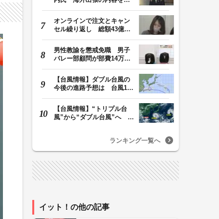
明「心の豊かさ…
オンラインで注文とキャン
セル繰り返し 総額43億円
か「品切れ前に購…
男性教諭を懲戒免職 男子
バレー部顧問が部費14万円
余を私的流用…旅…
【台風情報】ダブル台風の
今後の進路予想は 台風13
号は8日（土）にか…
【台風情報】“トリプル台
風”から“ダブル台風”へ 13
号、15号とも…
ランキング一覧へ
イット！の他の記事