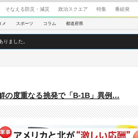
そなえる防災・減災
政治スクエア
特集
番組発
タメ
スポーツ
コラム
都道府県
ありました。
鮮の度重なる挑発で「B-1B」異例…