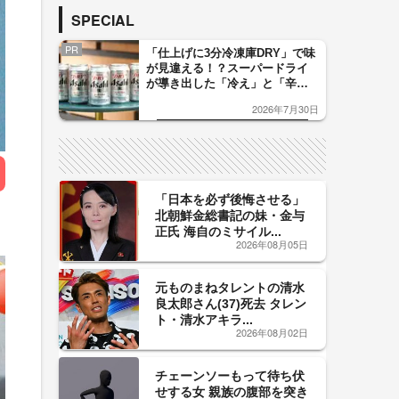
SPECIAL
PR
「仕上げに3分冷凍庫DRY」で味
が見違える！？スーパードライ
が導き出した「冷え」と「辛
口」のおいしい関係 青く変化
2026年7月30日
した「辛口カーブ」が飲み頃の
サイン！
「日本を必ず後悔させる」
北朝鮮金総書記の妹・金与
正氏 海自のミサイル...
2026年08月05日
元ものまねタレントの清水
良太郎さん(37)死去 タレン
ト・清水アキラ...
2026年08月02日
チェーンソーもって待ち伏
せする女 親族の腹部を突き