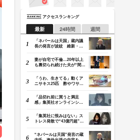
アクセスランキング
最新
24時間
週間
「ネパールは天国」蔵内議
長の発言が波紋 維新・吉
村代表「福岡県議…
妻が自宅で不倫…20年以上
も裏切られ続けた夫が“間
男”に請求した慰…
「うわ、生きてる」動くア
ニサキス25匹 酢やワサビ
では死滅せず…「…
「品切れ前に買うと満足
感」集英社オンラインショ
ップで“43億円分”…
「集英社に恨みはない」ス
トレス発散で“43億円超”の
ジャンプグッズ…
“ネパールは天国”発言の蔵
内氏 海外出張の内容を説