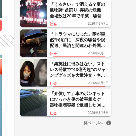
「うるさい」で消える？夏の
風物詩“盆踊り”存続の危機
会場数は20年で半減 騒音対
策で“サイレント盆ダンス”も
2026年8月7日
社会
「トラウマになった」隣が突
然“民泊”に…深夜の騒音や誤
配送、民泊と間違われ外国人
客が玄関取り囲む 住民悲
2026年8月6日
社会
鳴 東京・大田区
「集英社に恨みはない」スト
レス発散で“43億円超”のジャ
ンプグッズを大量注文・キャ
ンセルか 32歳女を逮捕「品
2026年8月6日
社会
切れ前に買うと満足感」
「弁償して」車のボンネット
にひっかき傷の被害相次ぐ
器物損壊容疑で逮捕した30代
男は釈放…関連は 山形・鶴
2026年8月6日
社会
岡市
一覧ページへ