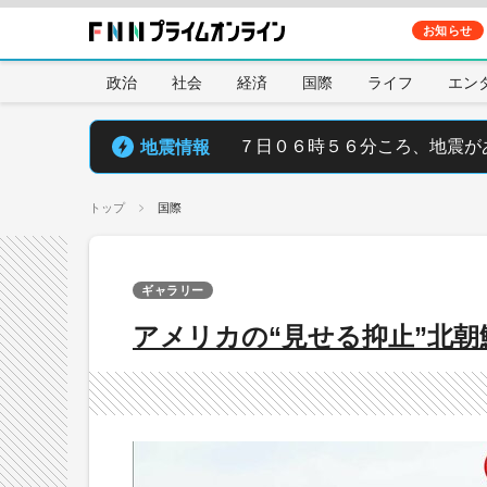
お知らせ
政治
社会
経済
国際
ライフ
エン
地震情報
７日０６時５６分ころ、地震が
トップ
国際
ギャラリー
アメリカの“見せる抑止”北朝