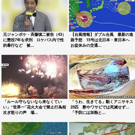
元ジャンポケ・斉藤慎二被告（43）
【台風情報】ダブル台風 最新の進
に懲役7年を求刑 ロケバス内で性
路予想 15号は北日本・東日本へ
的暴行など 被...
お盆休みの交通...
「ルール守らないなら来なくてい
「うわ、生きてる」動くアニサキス
い」“世界一”花火大会で禁止行為相
25匹 酢やワサビでは死滅せず…
次ぎ怒りの声 場...
「予防には加熱と...