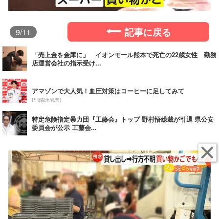
記事に戻る
9
/11
「売上金を金庫に」 イオンモール熊本で死亡の22歳女性 勤務
店運営会社の指示受け...
アマゾンで大人気！血圧対策はコーヒーに足してみて
PR(森永乳業)
特定危険指定暴力団『工藤会』トップ 野村悟総裁が引退 県公安
委員会が公示 工藤会...