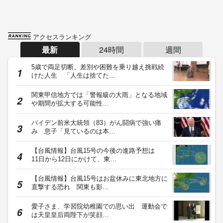
アクセスランキング
最新
24時間
週間
5歳で両足切断、差別や困難を乗り越え挑戦続
けた人生 「人生は捨てた…
関東甲信地方では「警報級の大雨」となる地域
や期間が拡大する可能性…
バイデン前米大統領（83）がん闘病で強い痛
み 息子「見ているのは本…
【台風情報】台風15号の今後の進路予想は
11日から12日にかけて、東…
【台風情報】台風15号はお盆休みに東北地方に
直撃する恐れ 関東も影…
愛子さま、学習院幼稚園での思い出 運動会で
は天皇皇后両陛下が笑顔…