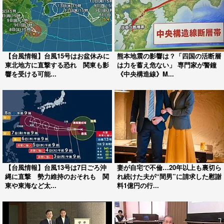
【台風情報】台風15号はお盆休みに
熊本地震の影響は？「四国の活断層
東北地方に直撃する恐れ 関東も影
は力を蓄え危ない」 専門家が警鐘
響を受ける可能...
《中央構造線》M...
【台風情報】台風13号は7日ごろ沖
妻が自宅で不倫…20年以上も裏切ら
縄に直撃 勢力維持のおそれも 関
れ続けた夫が“間男”に請求した慰謝
東や東海など太...
料1億円の行...