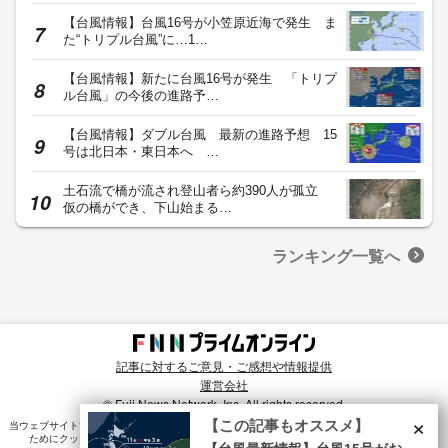
【台風情報】台風16号が小笠原近海で発生 ま
た“トリプル台風”に…1…
【台風情報】新たに台風16号が発生 「トリプ
ル台風」の今後の進路予…
【台風情報】ダブル台風 最新の進路予想 15
号は北日本・東日本へ …
土石流で橋が流され登山者ら約390人が孤立
仮の橋ができ、下山始まる…
ランキング一覧へ
記事に対するご意見・ご感想や情報提供
運営会社
© Fuji News Network, Inc. All rights reserved.
×
【この記事もオススメ】
当ウェブサイトでは、ユーザのニーズ・興味・関⼼に合致したコンテンツや広告配信を提供する
ためにクッキーを使⽤しています。詳細は、
プライバシーポリシー
をご確認ください。