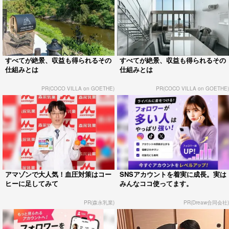
すべてが絶景、収益も得られるその
すべてが絶景、収益も得られるその
仕組みとは
仕組みとは
PR(COCO VILLA on GOETHE)
PR(COCO VILLA on GOETHE)
アマゾンで大人気！血圧対策はコー
SNSアカウントを着実に成長。実は
ヒーに足してみて
みんなココ使ってます。
PR(森永乳業)
PR(Dreaw合同会社)