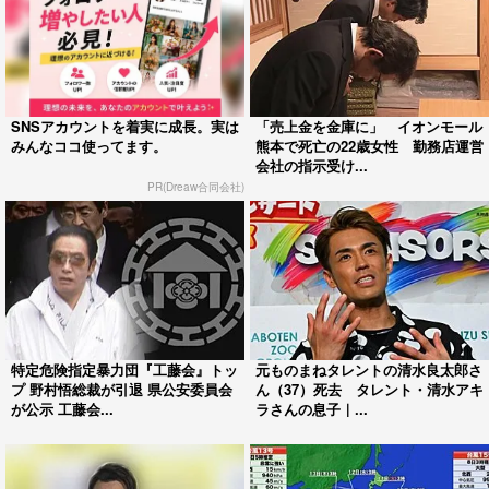
SNSアカウントを着実に成長。実は
「売上金を金庫に」 イオンモール
みんなココ使ってます。
熊本で死亡の22歳女性 勤務店運営
会社の指示受け...
PR(Dreaw合同会社)
特定危険指定暴力団『工藤会』トッ
元ものまねタレントの清水良太郎さ
プ 野村悟総裁が引退 県公安委員会
ん（37）死去 タレント・清水アキ
が公示 工藤会...
ラさんの息子｜...