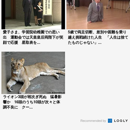
愛子さま、学習院幼稚園での思い
5歳で両足切断、差別や困難を乗り
出 運動会では天皇皇后両陛下が笑
越え挑戦続けた人生 「人生は捨て
顔で応援 星取表を...
たものじゃない」...
ライオン3頭が相次ぎ死ぬ 猛暑影
響か 16頭のうち10頭が次々と体
調不良に クー...
Recommended by