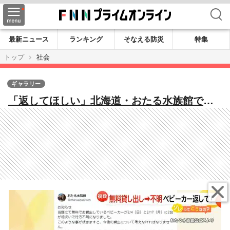
検索
最新ニュース
ランキング
そなえる防災
特集
トップ
社会
ギャラリー
「返してほしい」北海道・おたる水族館で無
料貸し出しベビーカーが行方不明に スーパ
ーのかご持ち去りも多発「半年に100個くら
い」