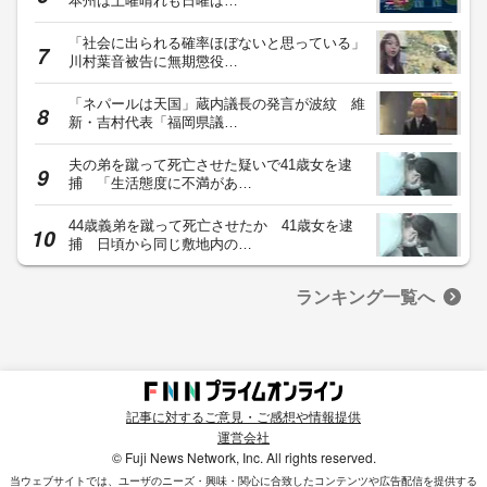
本州は土曜晴れも日曜は…
「社会に出られる確率ほぼないと思っている」
川村葉音被告に無期懲役…
「ネパールは天国」蔵内議長の発言が波紋 維
新・吉村代表「福岡県議…
夫の弟を蹴って死亡させた疑いで41歳女を逮
捕 「生活態度に不満があ…
44歳義弟を蹴って死亡させたか 41歳女を逮
捕 日頃から同じ敷地内の…
ランキング一覧へ
記事に対するご意見・ご感想や情報提供
運営会社
© Fuji News Network, Inc. All rights reserved.
当ウェブサイトでは、ユーザのニーズ・興味・関⼼に合致したコンテンツや広告配信を提供する