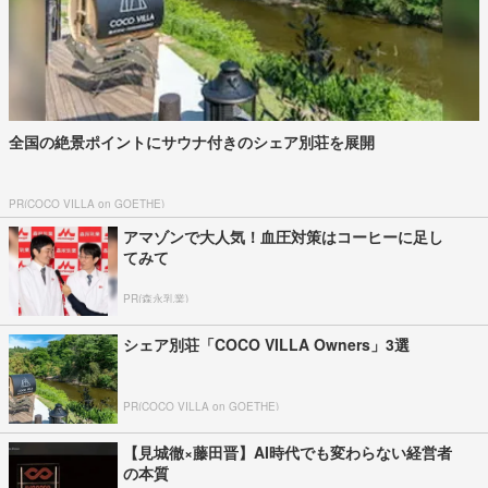
全国の絶景ポイントにサウナ付きのシェア別荘を展開
PR(COCO VILLA on GOETHE)
アマゾンで大人気！血圧対策はコーヒーに足し
てみて
PR(森永乳業)
シェア別荘「COCO VILLA Owners」3選
PR(COCO VILLA on GOETHE)
【見城徹×藤田晋】AI時代でも変わらない経営者
の本質