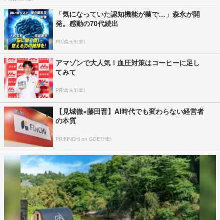
「気になっていた認知機能が菌で…」森永が開
発。感動の70代続出
PR(森永乳業)
アマゾンで大人気！血圧対策はコーヒーに足し
てみて
PR(森永乳業)
【見城徹×藤田晋】AI時代でも変わらない経営者
の本質
PR(FINCHI on GOETHE)