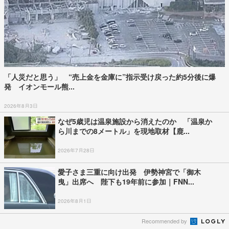
「人災だと思う」 “売上金を金庫に”指示受け戻った約5分後に爆
発 イオンモール熊...
2026年8月3日
なぜ5歳児は温泉施設から消えたのか 「温泉か
ら川までの8メートル」を現地取材【鹿...
2026年7月28日
愛子さま三重に向け出発 伊勢神宮で「御木
曳」出席へ 陛下も19年前に参加｜FNN...
2026年8月1日
Recommended by