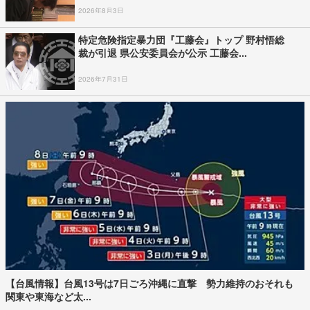
2026年8月3日
特定危険指定暴力団『工藤会』トップ 野村悟総
裁が引退 県公安委員会が公示 工藤会...
2026年7月31日
【台風情報】台風13号は7日ごろ沖縄に直撃 勢力維持のおそれも
関東や東海など太...