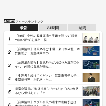
アクセスランキング
最新
24時間
週間
【速報】女性の脳腫瘍摘出手術で誤って“腫瘍
の無い部位”を摘出 脳…
【台風情報】台風15号は来週、東日本や北日本
に接近か お盆期間中の…
【台風最新情報】台風15号がお盆休み直撃のお
それ 列島に台風が接近…
「生涯考え続けてください」江別市男子大学生
集団暴行死 主犯格・当…
県議会議員の“海外視察”に街の人は「成功例見
るなら価値ある」「市…
【台風情報】ダブル台風の週末の進路予想は