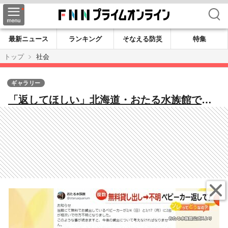
検索
最新ニュース
ランキング
そなえる防災
特集
トップ
社会
ギャラリー
「返してほしい」北海道・おたる水族館で無
料貸し出しベビーカーが行方不明に スーパ
ーのかご持ち去りも多発「半年に100個くら
い」