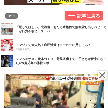
記事に戻る
9
/11
「返してほしい」北海道・おたる水族館で無料貸し出しベビーカ
ーが行方不明に スーパ...
アマゾンで大人気！血圧対策はコーヒーに足してみて
PR(森永乳業)
ジンベエザメに絵本づくり、野菜収穫まで 子どもが夢中になっ
たGW鹿児島の体験スポ...