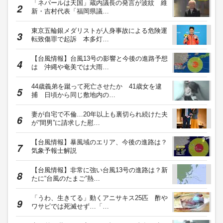
「ネパールは天国」蔵内議長の発言が波紋 維
新・吉村代表「福岡県議…
東京五輪銀メダリストが人身事故による危険運
転致傷罪で起訴 本多灯…
【台風情報】台風13号の影響と今後の進路予想
は 沖縄や奄美では大雨…
44歳義弟を蹴って死亡させたか 41歳女を逮
捕 日頃から同じ敷地内の…
妻が自宅で不倫…20年以上も裏切られ続けた夫
が“間男”に請求した慰…
【台風情報】暴風域のエリア、今後の進路は？
気象予報士解説
【台風情報】非常に強い台風13号の進路は？新
たに“台風のたまご”熱…
「うわ、生きてる」動くアニサキス25匹 酢や
ワサビでは死滅せず…「…