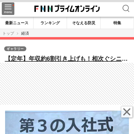
検索
最新ニュース
ランキング
そなえる防災
特集
トップ
経済
ギャラリー
【定年】年収約6割引き上げも！相次ぐシニア
社員の登用見直し 「社長と同期です」全員
60歳の“新人”入社式も 人手不足解消の布石
となるか