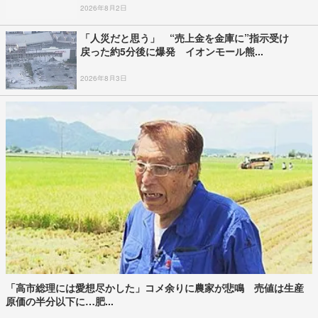
2026年8月2日
「人災だと思う」 “売上金を金庫に”指示受け
戻った約5分後に爆発 イオンモール熊...
2026年8月3日
「高市総理には愛想尽かした」コメ余りに農家が悲鳴 売値は生産
原価の半分以下に…肥...